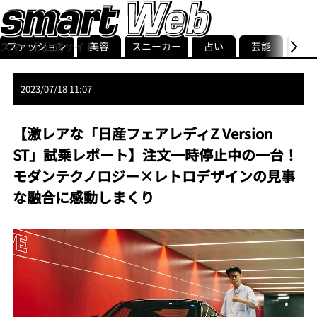
ファッション
美容
スニーカー
占い
芸能
グル
スマート公式サイト
ストリ
smart最新号
記事一覧
ランキング
2023/07/18 11:07
【激レアな「日産フェアレディZ Version
ST」試乗レポート】注文一時停止中の一台！
モダンテクノロジー×レトロデザインの見事
な融合に感動しまくり