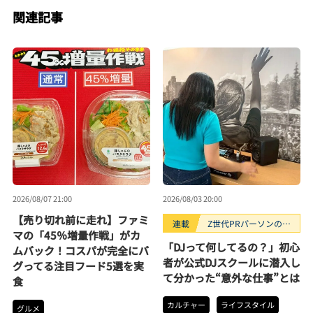
関連記事
2026/08/07 21:00
2026/08/03 20:00
【売り切れ前に走れ】ファミ
連載
Z世代PRパーソンのキ
マの「45％増量作戦」がカ
ニナルTrendope
「DJって何してるの？」初心
ムバック！コスパが完全にバ
者が公式DJスクールに潜入し
グってる注目フード5選を実
て分かった“意外な仕事”とは
食
カルチャー
ライフスタイル
グルメ