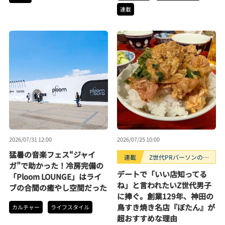
連載
2026/07/31 12:00
2026/07/25 10:00
猛暑の音楽フェス“ジャイ
連載
Z世代PRパーソンのキ
ガ”で助かった！冷房完備の
ニナルTrendope
デートで「いい店知ってる
「Ploom LOUNGE」はライ
ね」と言われたいZ世代男子
ブの合間の癒やし空間だった
に捧ぐ。創業129年、神田の
鳥すき焼き名店『ぼたん』が
カルチャー
ライフスタイル
超おすすめな理由