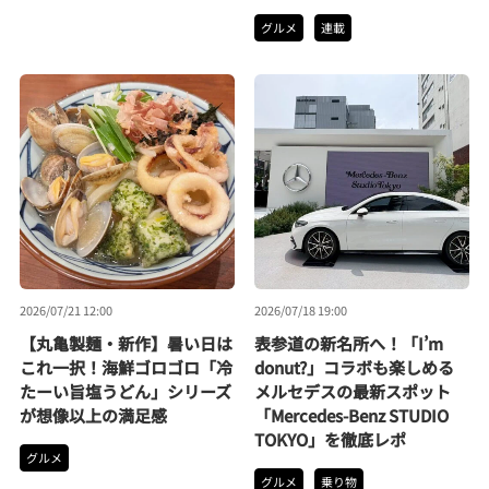
グルメ
連載
2026/07/21 12:00
2026/07/18 19:00
【丸亀製麺・新作】暑い日は
表参道の新名所へ！「I’m
これ一択！海鮮ゴロゴロ「冷
donut?」コラボも楽しめる
たーい旨塩うどん」シリーズ
メルセデスの最新スポット
が想像以上の満足感
「Mercedes-Benz STUDIO
TOKYO」を徹底レポ
グルメ
グルメ
乗り物