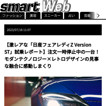
ファッション
美容
スニーカー
占い
芸能
グル
スマート公式サイト
ストリ
smart最新号
記事一覧
ランキング
2023/07/18 11:07
【激レアな「日産フェアレディZ Version
ST」試乗レポート】注文一時停止中の一台！
モダンテクノロジー×レトロデザインの見事
な融合に感動しまくり