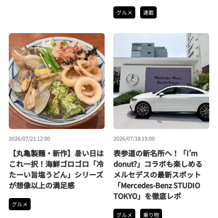
グルメ
連載
2026/07/21 12:00
2026/07/18 19:00
【丸亀製麺・新作】暑い日は
表参道の新名所へ！「I’m
これ一択！海鮮ゴロゴロ「冷
donut?」コラボも楽しめる
たーい旨塩うどん」シリーズ
メルセデスの最新スポット
が想像以上の満足感
「Mercedes-Benz STUDIO
TOKYO」を徹底レポ
グルメ
グルメ
乗り物