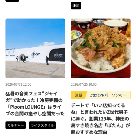
連載
2026/07/31 12:00
2026/07/25 10:00
猛暑の音楽フェス“ジャイ
連載
Z世代PRパーソンのキ
ガ”で助かった！冷房完備の
ニナルTrendope
デートで「いい店知ってる
「Ploom LOUNGE」はライ
ね」と言われたいZ世代男子
ブの合間の癒やし空間だった
に捧ぐ。創業129年、神田の
鳥すき焼き名店『ぼたん』が
カルチャー
ライフスタイル
超おすすめな理由