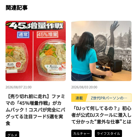
関連記事
2026/08/07 21:00
2026/08/03 20:00
【売り切れ前に走れ】ファミ
連載
Z世代PRパーソンのキ
マの「45％増量作戦」がカ
ニナルTrendope
「DJって何してるの？」初心
ムバック！コスパが完全にバ
者が公式DJスクールに潜入し
グってる注目フード5選を実
て分かった“意外な仕事”とは
食
カルチャー
ライフスタイル
グルメ