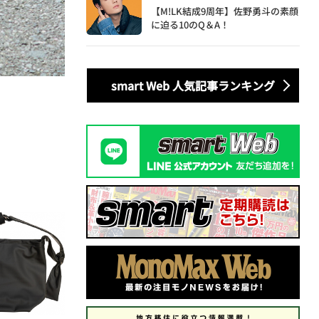
【M!LK結成9周年】佐野勇斗の素顔
に迫る10のQ＆A！
smart Web 人気記事ランキング