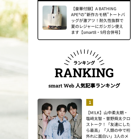
【豪華付録】A BATHING
APE®の“新作カモ柄”トートバ
ッグが激アツ！耐久性抜群で
夏のレジャーにガシガシ使え
ます【smart8・9月合併号】
ランキング
RANKING
人気記事ランキング
smart Web
【M!LK】山中柔太朗・
塩﨑太智・曽野舜太クロ
ストーク！「友達にした
ら最高」「人類の中で桁
外れに面白い」3人のメ