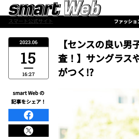
スマート公式サイト
ファッショ
【センスの良い男
2023.06
15
査！】サングラスや
がつく!?
16:27
smart Web の
記事をシェア！