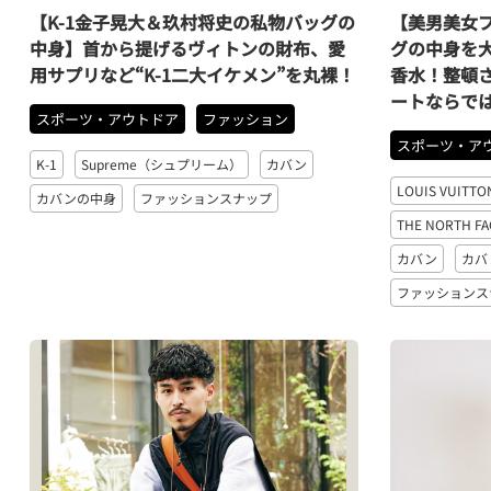
【K-1金子晃大＆玖村将史の私物バッグの
【美男美女
中身】首から提げるヴィトンの財布、愛
グの中身を
用サプリなど“K-1二大イケメン”を丸裸！
香水！整頓
ートならで
スポーツ・アウトドア
ファッション
スポーツ・ア
K-1
Supreme（シュプリーム）
カバン
LOUIS VUI
カバンの中身
ファッションスナップ
THE NORTH
カバン
カバ
ファッションス