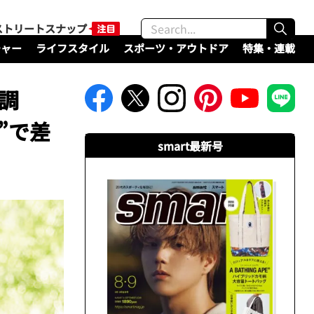
ストリートスナップ
チャー
ライフスタイル
スポーツ・アウトドア
特集・連載
調
”で差
smart最新号