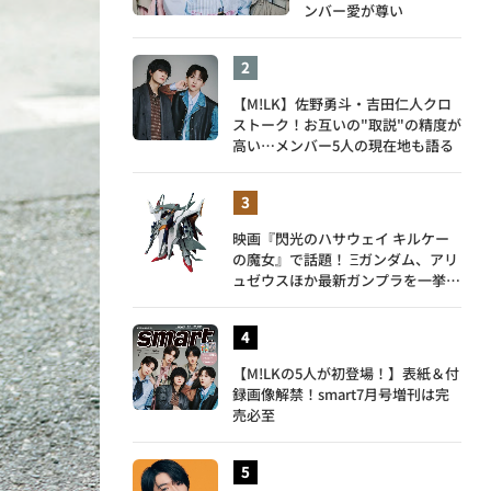
ンバー愛が尊い
【M!LK】佐野勇斗・吉田仁人クロ
ストーク！お互いの"取説"の精度が
高い…メンバー5人の現在地も語る
映画『閃光のハサウェイ キルケー
の魔女』で話題！ Ξガンダム、アリ
ュゼウスほか最新ガンプラを一挙紹
介
【M!LKの5人が初登場！】表紙＆付
録画像解禁！smart7月号増刊は完
売必至