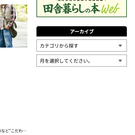
アーカイブ
【センスの良い男子4人が休日に持つバッグと中身を調査！】サングラスや香水、財布など“こだわりの小物”で差がつく!?