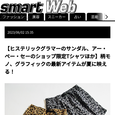
ファッション
美容
スニーカー
占い
芸能
グル
スマート公式サイト
ストリ
smart最新号
記事一覧
ランキング
2023/06/02 15:35
【ヒステリックグラマーのサンダル、アー・
ペー・セーのショップ限定Tシャツほか】柄モ
ノ、グラフィックの最新アイテムが夏に映え
る！