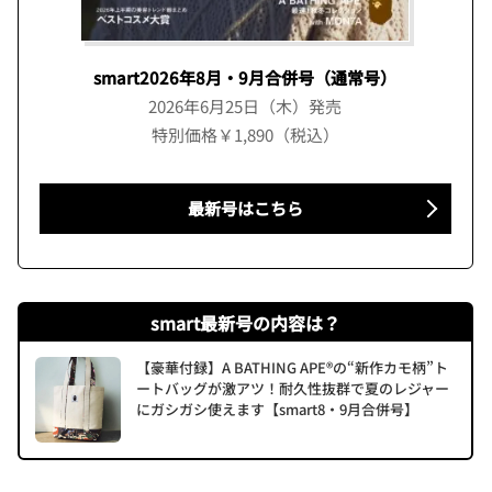
smart2026年8月・9月合併号（通常号）
2026年6月25日（木）発売
特別価格￥1,890（税込）
最新号はこちら
smart最新号の内容は？
【豪華付録】A BATHING APE®の“新作カモ柄”ト
ートバッグが激アツ！耐久性抜群で夏のレジャー
にガシガシ使えます【smart8・9月合併号】