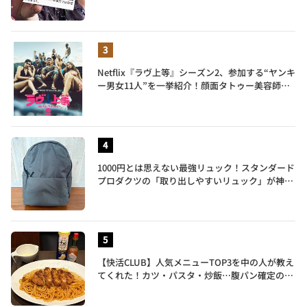
ールが仲間入り
Netflix『ラヴ上等』シーズン2、参加する“ヤンキ
ー男女11人”を一挙紹介！顔面タトゥー美容師、
元暴走族総長、人気キャバ嬢も
1000円とは思えない最強リュック！スタンダード
プロダクツの「取り出しやすいリュック」が神す
ぎた…徹底レビュー
【快活CLUB】人気メニューTOP3を中の人が教え
てくれた！カツ・パスタ・炒飯…腹パン確定のガ
ッツリ飯を食べ尽くす