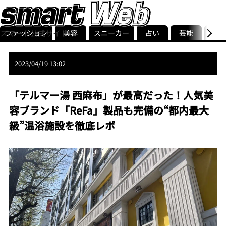
ファッション
美容
スニーカー
占い
芸能
グル
スマート公式サイト
ストリ
smart最新号
記事一覧
ランキング
2023/04/19 13:02
「テルマー湯 西麻布」が最高だった！人気美
容ブランド「ReFa」製品も完備の“都内最大
級”温浴施設を徹底レポ