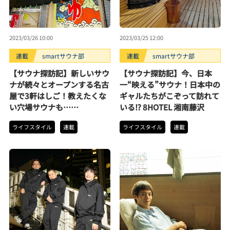
2023/03/26 10:00
2023/03/25 12:00
連載
smartサウナ部
連載
smartサウナ部
【サウナ探訪記】新しいサウ
【サウナ探訪記】今、日本
ナが続々とオープンする名古
一“映える”サウナ！日本中の
屋で3軒はしご！教えたくな
ギャルたちがこぞって訪れて
い穴場サウナも……
いる⁉ 8HOTEL 湘南藤沢
ライフスタイル
連載
ライフスタイル
連載