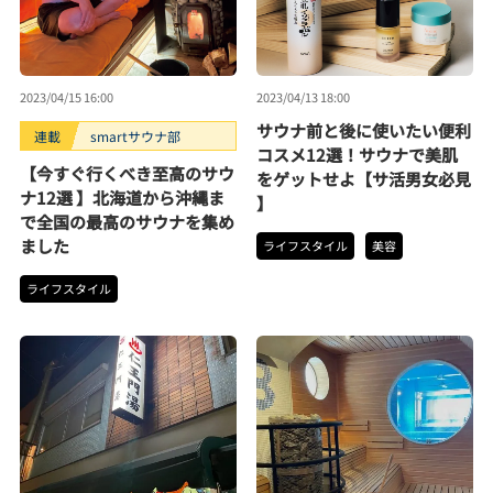
2023/04/15 16:00
2023/04/13 18:00
サウナ前と後に使いたい便利
連載
smartサウナ部
コスメ12選！サウナで美肌
【今すぐ行くべき至高のサウ
をゲットせよ【サ活男女必見
ナ12選 】北海道から沖縄ま
】
で全国の最高のサウナを集め
ました
ライフスタイル
美容
ライフスタイル