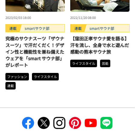
2023/02/03 18:00
2022/11/20 08:00
連載
smartサウナ部
連載
smartサウナ部
究極のサウナスーツ「ザウナ
【窪田正孝サウナ愛を語る】
スーツ」で汗だくだく！デザ
汗を流し、全身で水と遊んだ
イン性と機能性を兼ね備えた
感動の熊本サウナ旅
ウェアを「smart サウナ部」
ライフスタイル
芸能
がレポート
ファッション
ライフスタイル
連載