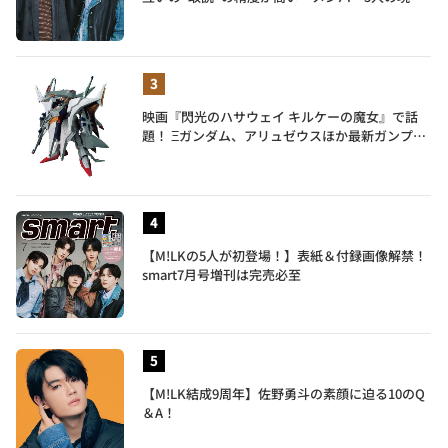
地も語る
映画『閃光のハサウェイ キルケーの魔女』で話
題！ Ξガンダム、アリュゼウスほか最新ガンプラ
を一挙紹介
【M!LKの5人が初登場！】表紙＆付録画像解禁！
smart7月号増刊は完売必至
【M!LK結成9周年】佐野勇斗の素顔に迫る10のQ
＆A！