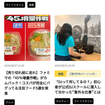
ライフスタイル
連載
2026/08/07 21:00
2026/08/03 20:00
【売り切れ前に走れ】ファミ
連載
Z世代PRパーソンのキ
マの「45％増量作戦」がカ
ニナルTrendope
「DJって何してるの？」初心
ムバック！コスパが完全にバ
者が公式DJスクールに潜入し
グってる注目フード5選を実
て分かった“意外な仕事”とは
食
カルチャー
ライフスタイル
グルメ