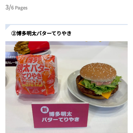
3/
6
Pages
②博多明太バターてりやき