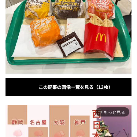
この記事の画像一覧を見る（13枚）
もっと見る
arrow_forward_ios