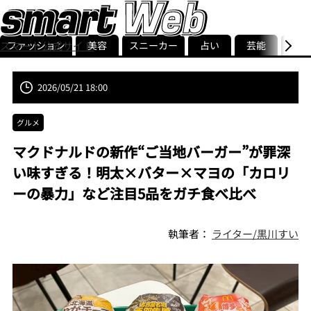
ファッション
美容
スニーカー
占い
芸能
グル
スマート公式サイト
ストリ
smart最新号
記事一覧
ランキング
2026/05/21 18:00
グルメ
マクドナルドの新作“ご当地バーガー”が罪深
い味すぎる！明太×バター×マヨの「カロリ
ーの暴力」など注目5品をガチ食べ比べ
執筆者：
ライター/黒川すい