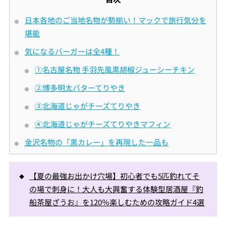
日本各地のご当地名物が勢揃い！マックで旅行気分を
堪能
気になるバーガーは全4種！
①名古屋名物 手羽先風黒胡椒ジューシーチキン
②博多明太バターてりやき
③北海道じゃがチーズてりやき
④北海道じゃがチーズてりやきマフィン
金沢名物の「黒カレー」を再現した一品も
【夏の最強お出かけ穴場】初心者でも5匹釣れてそ
の場で刺身に！大人も大興奮する体験型居酒屋『釣
船茶屋ざうお』を120％楽しむための攻略ガイド4選