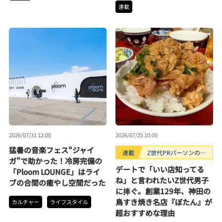
連載
2026/07/31 12:00
2026/07/25 10:00
猛暑の音楽フェス“ジャイ
連載
Z世代PRパーソンのキ
ガ”で助かった！冷房完備の
ニナルTrendope
デートで「いい店知ってる
「Ploom LOUNGE」はライ
ね」と言われたいZ世代男子
ブの合間の癒やし空間だった
に捧ぐ。創業129年、神田の
鳥すき焼き名店『ぼたん』が
カルチャー
ライフスタイル
超おすすめな理由