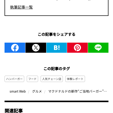
執筆記事一覧
この記事をシェアする
この記事のタグ
ハンバーガー
フード
人気チェーン店
体験レポート
マクドナルドの新作“ご当地バーガー”が罪深い味すぎる！明太×バター×マヨの「カロリーの暴力」など注目5品をガチ食べ比べ
smart Web
グルメ
関連記事