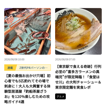
2026/08/08 10:00
2026/08/08 07:00
【東京駅で食える奇跡】行列
連載
Z世代PRパーソンのキ
必至の“喜多方ラーメンの異
ニナルTrendope
【夏の最強お出かけ穴場】初
端児”が限定降臨！「食堂は
心者でも5匹釣れてその場で
せ川」の大判チャーシュー＆
刺身に！大人も大興奮する体
東京限定麺を実食レポ
験型居酒屋『釣船茶屋ざう
お』を120％楽しむための攻
グルメ
略ガイド4選