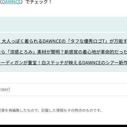
〈
DAWNCE
〉でチェック！
。大人っぽく着られるDAWNCEの「タフな優秀ロゴT」が万能
なら「涼感とろみ」素材が賢明？新感覚の着心地が革命的だっ
ーディガンが重宝！白ステッチが映えるDAWNCEのシアー新
HEWAY］
した記事を再編集したもので、記載した情報もその時点のものです。