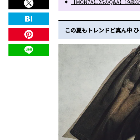
【MON7Aに25のQ&A】1
この夏もトレンドど真ん中 