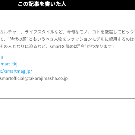
この記事を書いた人
カルチャー、ライフスタイルなど、今旬なモノ、コトを厳選してピック
て、“時代の顔”ともいうべき人物をファッションモデルに起用するのは
その人となりに迫るなど、smartを読めば“今”がわかります！
jp
mart_tkj
s://smartmag.jp/
official@takarajimasha.co.jp