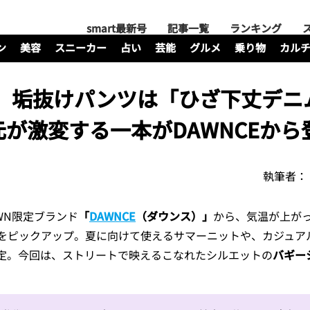
smart最新号
記事一覧
ランキング
ン
美容
スニーカー
占い
芸能
グルメ
乗り物
カル
ド】垢抜けパンツは「ひざ下丈デニ
が激変する一本がDAWNCEから
執筆者：
OWN限定ブランド
「
DAWNCE
（ダウンス）」
から、気温が上が
をピックアップ。夏に向けて使えるサマーニットや、カジュア
定。今回は、ストリートで映えるこなれたシルエットの
バギー