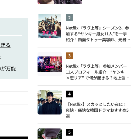
Netflix『ラヴ上等』シーズン2、参
加する“ヤンキー男女11人”を一挙
紹介！顔面タトゥー美容師、元暴走
すぎる
族総長、人気キャバ嬢も
た
Netflix「ラヴ上等」参加メンバー
作が万能
11人プロフィール紹介 “ヤンキー
×恋リア” で何が起きる？地上波で
は絶対に放送できない究極の恋リア
が爆誕
【Netflix】スカッとしたい夜に！
爽快・痛快な韓国ドラマおすすめ5
選