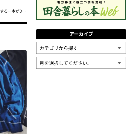
【2026夏トレンド】垢抜けパンツは「ひざ下丈デニムバギー」で決まり！足元が激変する一本がDAWNCEから登場
アーカイブ