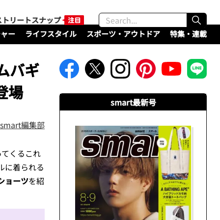
ストリートスナップ
チャー
ライフスタイル
スポーツ・アウトドア
特集・連載
ムバギ
登場
smart最新号
smart編集部
ってくるこれ
ルに着られる
ショーツ
を紹