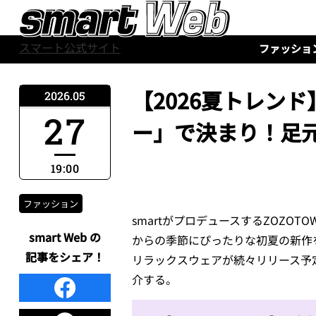
スマート公式サイト
ファッショ
【2026夏トレン
2026.05
27
ー」で決まり！足元
19:00
ファッション
smartがプロデュースするZOZOT
smart Web の
からの季節にぴったりな初夏の新作
記事をシェア！
リラックスウェアが続々リリース予
介する。