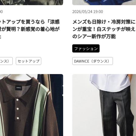
00
2026/05/24 19:00
ットアップを買うなら「涼感
メンズも日除け・冷房対策に
材が賢明？新感覚の着心地が
ンが重宝！白ステッチが映える
た
のシアー新作が万能
ファッション
ウンス）
セットアップ
DAWNCE（ダウンス）