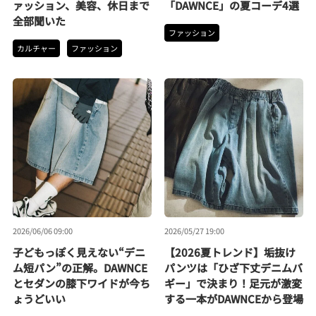
ァッション、美容、休日まで
「DAWNCE」の夏コーデ4選
全部聞いた
ファッション
カルチャー
ファッション
2026/06/06 09:00
2026/05/27 19:00
子どもっぽく見えない“デニ
【2026夏トレンド】垢抜け
ム短パン”の正解。DAWNCE
パンツは「ひざ下丈デニムバ
とセダンの膝下ワイドが今ち
ギー」で決まり！足元が激変
ょうどいい
する一本がDAWNCEから登場