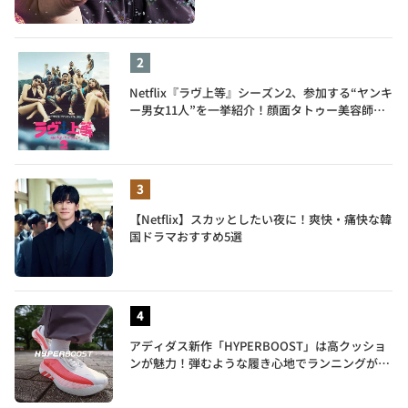
Netflix『ラヴ上等』シーズン2、参加する“ヤンキ
ー男女11人”を一挙紹介！顔面タトゥー美容師、
元暴走族総長、人気キャバ嬢も
【Netflix】スカッとしたい夜に！爽快・痛快な韓
国ドラマおすすめ5選
アディダス新作「HYPERBOOST」は高クッショ
ンが魅力！弾むような履き心地でランニングがも
っと楽しく