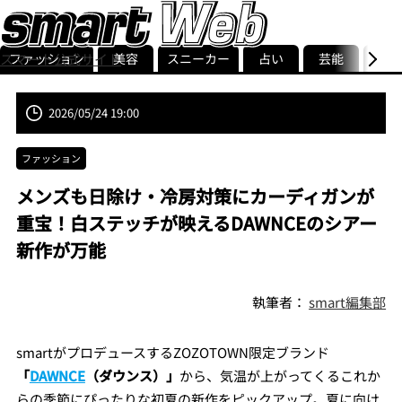
スマート公式サイト
ファッション
美容
スニーカー
占い
芸能
グル
ストリ
smart最新号
記事一覧
ランキング
2026/05/24 19:00
ファッション
メンズも日除け・冷房対策にカーディガンが
重宝！白ステッチが映えるDAWNCEのシアー
新作が万能
執筆者：
smart編集部
smartがプロデュースするZOZOTOWN限定ブランド
「
DAWNCE
（ダウンス）」
から、気温が上がってくるこれか
らの季節にぴったりな初夏の新作をピックアップ。夏に向け