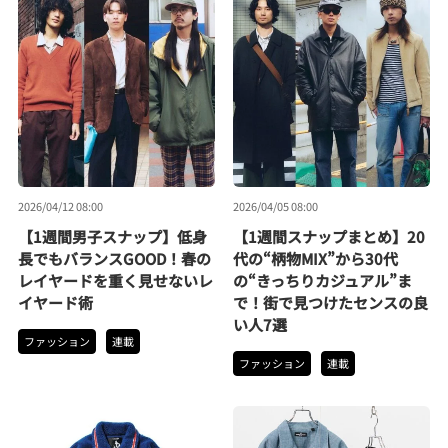
2026/04/12 08:00
2026/04/05 08:00
【1週間男子スナップ】低身
【1週間スナップまとめ】20
長でもバランスGOOD！春の
代の“柄物MIX”から30代
レイヤードを重く見せないレ
の“きっちりカジュアル”ま
イヤード術
で！街で見つけたセンスの良
い人7選
ファッション
連載
ファッション
連載