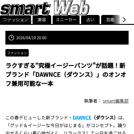
ファッション
美容
スニーカー
占い
芸能
グル
スマート公式サイト
ストリ
smart最新号
記事一覧
ランキング
2026/04/19 20:00
ファッション
ラクすぎる“究極イージーパンツ”が話題！新
ブランド「DAWNCE（ダウンス）」のオンオ
フ兼用可能な一本
執筆者：
smart編集部
この春デビューした新ブランド・
DAWNCE
（ダウンス）
は、
「グッド＆イージーな今日がはじまる」がコンセプト。踊り
出せるくらい着心地がよく、リラックスして一日を過ごせる