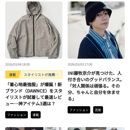
2026/03/04 18:00
2026/03/03 17:00
INI藤牧京介が見つけた、人
連載
スタイリストが推薦！
付き合いのグッドバランス。
コスパに優れた名品
「着心地最強服」が爆誕！新
「対人関係は頑張る。その
ブランド〈DAWNCE〉をスタ
分、ちゃんと自分を休ませ
イリストが試着して最速レビ
る」
ュー…神アイテム3選は？
ファッション
芸能
ファッション
連載