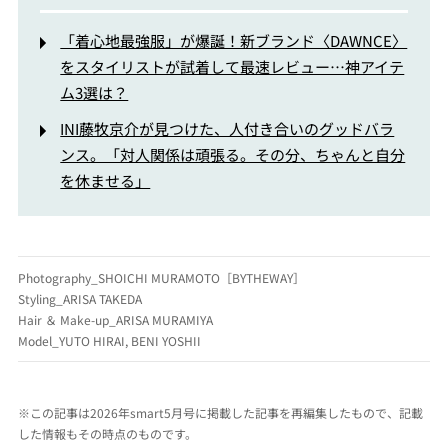
「着心地最強服」が爆誕！新ブランド〈DAWNCE〉
をスタイリストが試着して最速レビュー…神アイテ
ム3選は？
INI藤牧京介が見つけた、人付き合いのグッドバラ
ンス。「対人関係は頑張る。その分、ちゃんと自分
を休ませる」
Photography_SHOICHI MURAMOTO［BYTHEWAY］
Styling_ARISA TAKEDA
Hair ＆ Make-up_ARISA MURAMIYA
Model_YUTO HIRAI, BENI YOSHII
※この記事は2026年smart5月号に掲載した記事を再編集したもので、記載
した情報もその時点のものです。