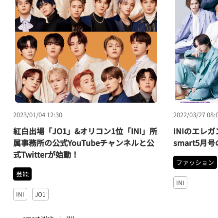
2023/01/04 12:30
2022/03/27 08:
紅白出場「JO1」&オリコン1位「INI」所
INIのエレ
属事務所の公式YouTubeチャンネルと公
smart5
式Twitterが始動！
ファッション
芸能
INI
INI
JO1