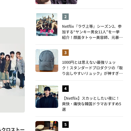
Netflix『ラヴ上等』シーズン2、参
加する“ヤンキー男女11人”を一挙
紹介！顔面タトゥー美容師、元暴走
族総長、人気キャバ嬢も
1000円とは思えない最強リュッ
ク！スタンダードプロダクツの「取
り出しやすいリュック」が神すぎ
た…徹底レビュー
【Netflix】スカッとしたい夜に！
爽快・痛快な韓国ドラマおすすめ5
選
るクロストー