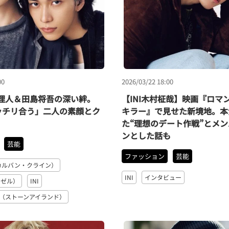
00
2026/03/22 18:00
﨑理人＆田島将吾の深い絆。
【INI木村柾哉】映画『ロマ
ッチリ合う」二人の素顔とク
キラー』で見せた新境地。本
た“理想のデート作戦”とメ
ンとした話も
芸能
ファッション
芸能
ein（カルバン・クライン）
INI
インタビュー
ーゼル）
INI
AND（ストーンアイランド）