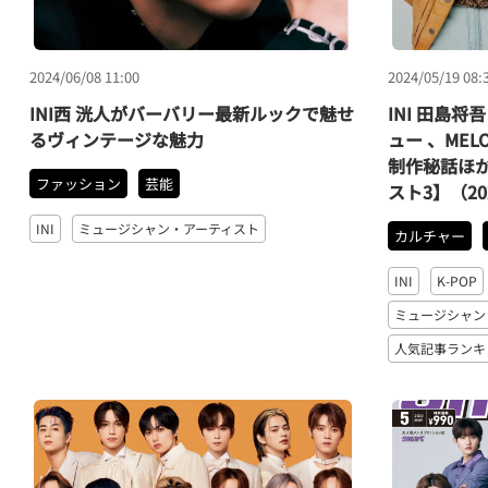
2024/06/08 11:00
2024/05/19 08:
INI西 洸人がバーバリー最新ルックで魅せ
INI 田島
るヴィンテージな魅力
ュー 、MEL
制作秘話ほ
ファッション
芸能
スト3】（20
INI
ミュージシャン・アーティスト
カルチャー
INI
K-POP
ミュージシャン
人気記事ランキ