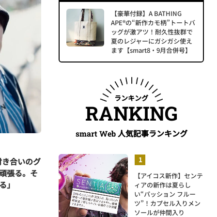
【豪華付録】A BATHING
APE®の“新作カモ柄”トートバ
ッグが激アツ！耐久性抜群で
夏のレジャーにガシガシ使え
ます【smart8・9月合併号】
ランキング
RANKING
人気記事ランキング
smart Web
付き合いのグ
頑張る。そ
【アイコス新作】センテ
る」
ィアの新作は夏らし
い“パッション フルー
ツ”！カプセル入りメン
ソールが仲間入り