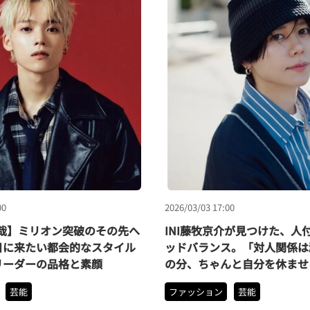
00
2026/03/03 17:00
柾哉】ミリオン突破のその先へ
INI藤牧京介が見つけた、人
日に来たい都会的なスタイル
ッドバランス。「対人関係は
リーダーの品格と素顔
の分、ちゃんと自分を休ませ
芸能
ファッション
芸能