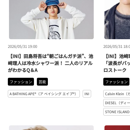
2026/05/31 19:00
2026/05/31 18:
【INI】田島将吾は“朝ごはんガチ派”、池
【INI】池
﨑理人は冷水シャワー派！ 二人のリアル
「波長がバ
がわかるQ＆A
ロストーク
ファッション
芸能
ファッション
A BATHING APE®（ア ベイシング エイプ®︎）
INI
Calvin Kl
DIESEL（ディ
STONE ISL