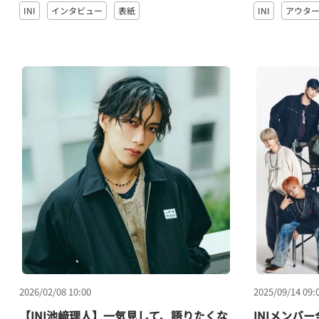
INI
インタビュー
表紙
INI
アウタ
2026/02/08 10:00
2025/09/14 09:
【INI池﨑理人】一気見して、語りたくな
INIメンバ