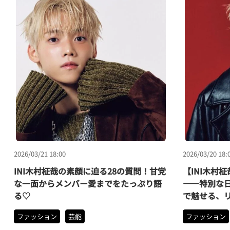
2026/03/21 18:00
2026/03/20 18:
INI木村柾哉の素顔に迫る28の質問！甘党
【INI木村
な一面からメンバー愛までをたっぷり語
――特別な
る♡
で魅せる、
ファッション
芸能
ファッション