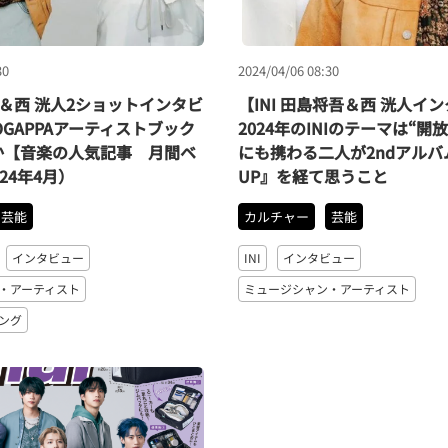
30
2024/04/06 08:30
将吾＆西 洸人2ショットインタビ
【INI 田島将吾＆西 洸人イ
OGAPPAアーティストブック
2024年のINIのテーマは“開
か【音楽の人気記事 月間ベ
にも携わる二人が2ndアルバム
24年4月）
UP』を経て思うこと
芸能
カルチャー
芸能
インタビュー
INI
インタビュー
・アーティスト
ミュージシャン・アーティスト
ング