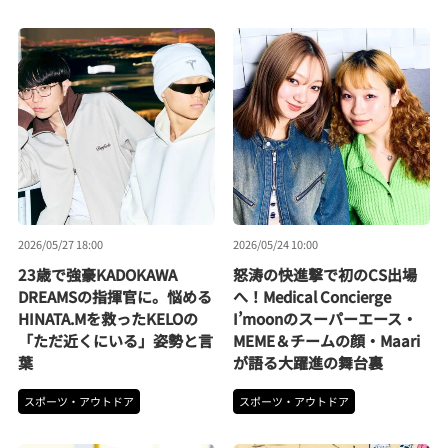
2026/05/27 18:00
2026/05/24 10:00
23歳で強豪KADOKAWA
怒涛の快進撃で初のCS出場
DREAMSの指揮官に。悩める
へ！Medical Concierge
HINATA.Mを救ったKELOの
I’moonのスーパーエース・
「ただ近くにいる」姿勢と言
MEME＆チームの顔・Maari
葉
が語る大躍進の舞台裏
スポーツ・アウトドア
スポーツ・アウトドア