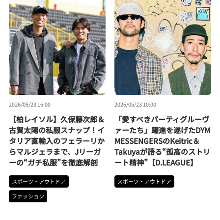
2026/05/23 16:00
2026/05/23 10:00
【柏レイソル】久保藤次郎＆
「愛すべきパーティグルーヴ
古賀太陽の私服スナップ！イ
ァーたち」躍進を遂げたDYM
タリア直輸入のフェラーリか
MESSENGERSのKeitric＆
らマルジェラまで、Jリーガ
Takuyaが語る“孤高のストリ
ーの“ガチ私服”を徹底解剖
ート精神”【D.LEAGUE】
スポーツ・アウトドア
スポーツ・アウトドア
ファッション