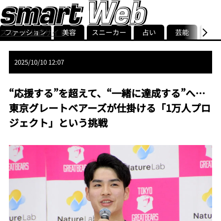
ファッション
美容
スニーカー
占い
芸能
グル
スマート公式サイト
ストリ
smart最新号
記事一覧
ランキング
2025/10/10 12:07
“応援する”を超えて、“一緒に達成する”へ…
東京グレートベアーズが仕掛ける「1万人プロ
ジェクト」という挑戦