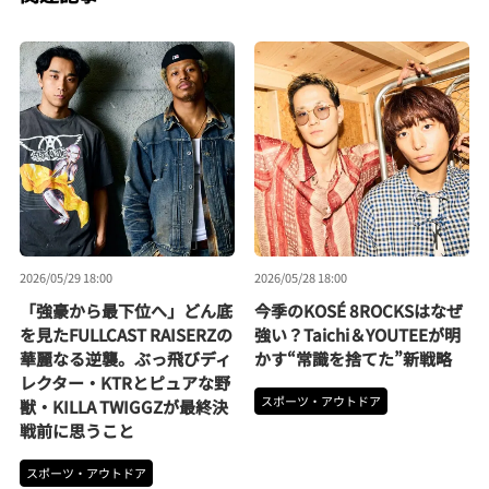
2026/05/29 18:00
2026/05/28 18:00
「強豪から最下位へ」どん底
今季のKOSÉ 8ROCKSはなぜ
を見たFULLCAST RAISERZの
強い？Taichi＆YOUTEEが明
華麗なる逆襲。ぶっ飛びディ
かす“常識を捨てた”新戦略
レクター・KTRとピュアな野
スポーツ・アウトドア
獣・KILLA TWIGGZが最終決
戦前に思うこと
スポーツ・アウトドア