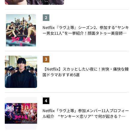
Netflix『ラヴ上等』シーズン2、参加する“ヤンキ
ー男女11人”を一挙紹介！顔面タトゥー美容師、
元暴走族総長、人気キャバ嬢も
【Netflix】スカッとしたい夜に！爽快・痛快な韓
国ドラマおすすめ5選
Netflix「ラヴ上等」参加メンバー11人プロフィー
ル紹介 “ヤンキー×恋リア” で何が起きる？地
上波では絶対に放送できない究極の恋リアが爆誕