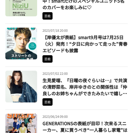
中！smartだけのスペシャルユニット5名
のカバーをお楽しみに♡
芸能
2023/07/18 20:00
【岸優太が表紙】smart9月号は7月25日
（火）発売！“夕日に向かって走った”青春
エピソードも披露
芸能
2023/07/02 22:00
生見愛瑠、『日曜の夜ぐらいは…』で共演
の清野菜名、岸井ゆきのとの関係性は「仲
良しのお姉ちゃんができたみたいで嬉し
い」
芸能
2023/06/24 09:00
GENERATIONSの表紙が目印！次来るスニ
ーカー、夏に買うべき“一人暮らし家電”は