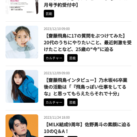
月号予約受付中】
芸能
2023/12/10 09:00
【齋藤飛鳥に17の質問をぶつけてみた】
20代のうちにやりたいこと、最近刺激を受
けたことなど、25歳の“今”に迫る
カルチャー
芸能
2023/12/09 09:00
【齋藤飛鳥インタビュー】乃木坂46卒業
後の活動は「『飛鳥っぽい仕事をしてる
な』と思ってもらえたらそれで十分」
カルチャー
芸能
2023/11/24 18:00
【M!LK結成9周年】佐野勇斗の素顔に迫る
10のQ＆A！