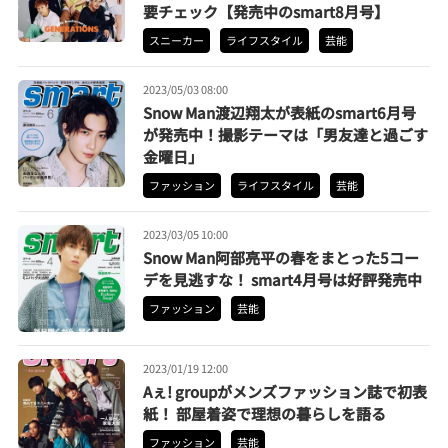
要チェック【発売中のsmart8月号】
スニーカー
ライフスタイル
芸能
2023/05/03 08:00
Snow Man渡辺翔太が表紙のsmart6月号
が発売中！撮影テーマは「男友達と過ごす
金曜日」
ファッション
ライフスタイル
芸能
2023/03/05 10:00
Snow Man阿部亮平の春をまとった5コー
デを見逃すな！ smart4月号は好評発売中
ファッション
芸能
2023/01/19 12:00
Aぇ! groupがメンズファッション誌で初表
紙！ 部屋着姿で理想の暮らしを語る
ファッション
芸能