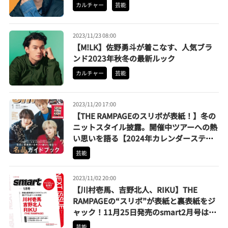
カルチャー
芸能
2023/11/23 08:00
【M!LK】佐野勇斗が着こなす、人気ブラ
ンド2023年秋冬の最新ルック
カルチャー
芸能
2023/11/20 17:00
【THE RAMPAGEのスリボが表紙！】冬の
ニットスタイル披露。開催中ツアーへの熱
い思いを語る【2024年カレンダーステッ
カー付き】
芸能
2023/11/02 20:00
【川村壱馬、吉野北人、RIKU】THE
RAMPAGEの“スリボ”が表紙と裏表紙をジ
ャック！11月25日発売のsmart2月号は予
約受付中
芸能