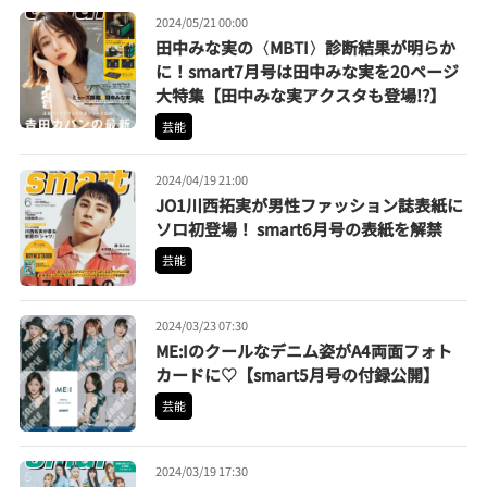
2024/05/21 00:00
田中みな実の〈MBTI〉診断結果が明らか
に！smart7月号は田中みな実を20ページ
大特集【田中みな実アクスタも登場!?】
芸能
2024/04/19 21:00
JO1川西拓実が男性ファッション誌表紙に
ソロ初登場！ smart6月号の表紙を解禁
芸能
2024/03/23 07:30
ME:Iのクールなデニム姿がA4両面フォト
カードに♡【smart5月号の付録公開】
芸能
2024/03/19 17:30