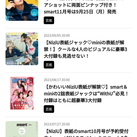
アショットに両面ピンナップ付き！
smart11月号は9月25日（月）発売
芸能
2023/09/05 20:00
【NiziU表紙ジャック♡miniの表紙が解
禁！】クールな4人のビジュアルに豪華3
大付録も見逃せない！
芸能
2023/08/17 20:00
【かわいいNiziU表紙が解禁♡】smart＆
miniの2誌表紙ジャックは“WithU”必見！
付録はともに超豪華3大付録
芸能
2023/07/27 20:00
【NiziU】表紙のsmart10月号が予約受付