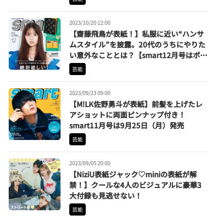
2023/10/20 12:00
【齋藤飛鳥が表紙！】私服に近い“ハンサ
ムスタイル”を披露。20代のうちにやりた
い意外なこととは？【smart12月号はポケ
モン付録も話題】
芸能
2023/09/23 09:00
【M!LK佐野勇斗が表紙】前髪を上げたレ
アショットに両面ピンナップ付き！
smart11月号は9月25日（月）発売
芸能
2023/09/05 20:00
【NiziU表紙ジャック♡miniの表紙が解
禁！】クールな4人のビジュアルに豪華3
大付録も見逃せない！
芸能