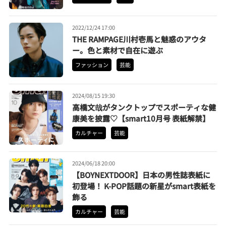
2022/12/24 17:00
THE RAMPAGE川村壱馬と魅惑のアウタ
ー。色と素材で自在に遊ぶ
ファッション
芸能
2024/08/15 19:30
高橋文哉がタンクトップでスポーティな健
康美を披露♡【smart10月号 表紙解禁】
カルチャー
芸能
2024/06/18 20:00
【BOYNEXTDOOR】日本の男性誌表紙に
初登場！ K-POP話題の新星がsmart表紙を
飾る
カルチャー
芸能