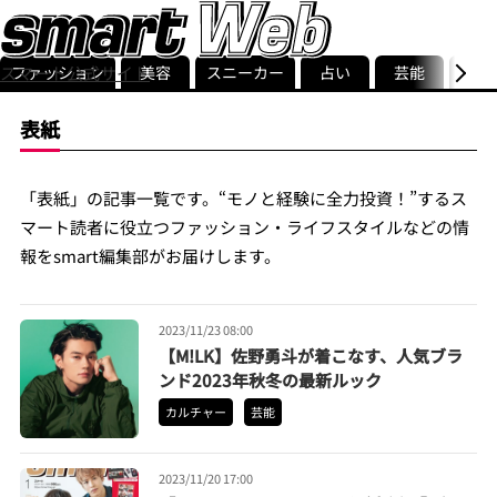
ファッション
美容
スニーカー
占い
芸能
グル
スマート公式サイト
ストリ
smart最新号
記事一覧
ランキング
表紙
「表紙」の記事一覧です。“モノと経験に全力投資！”するス
マート読者に役立つファッション・ライフスタイルなどの情
報をsmart編集部がお届けします。
2023/11/23 08:00
【M!LK】佐野勇斗が着こなす、人気ブラ
ンド2023年秋冬の最新ルック
カルチャー
芸能
2023/11/20 17:00