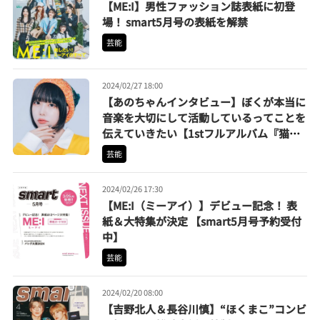
【ME:I】男性ファッション誌表紙に初登
場！ smart5月号の表紙を解禁
芸能
2024/02/27 18:00
【あのちゃんインタビュー】ぼくが本当に
音楽を大切にして活動しているってことを
伝えていきたい【1stフルアルバム『猫猫
吐吐』に込めた想い】
芸能
2024/02/26 17:30
【ME:I（ミーアイ）】デビュー記念！ 表
紙＆大特集が決定 【smart5月号予約受付
中】
芸能
2024/02/20 08:00
【吉野北人＆長谷川慎】“ほくまこ”コンビ