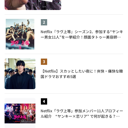
Netflix『ラヴ上等』シーズン2、参加する“ヤンキ
ー男女11人”を一挙紹介！顔面タトゥー美容師、
元暴走族総長、人気キャバ嬢も
【Netflix】スカッとしたい夜に！爽快・痛快な韓
国ドラマおすすめ5選
Netflix「ラヴ上等」参加メンバー11人プロフィー
ル紹介 “ヤンキー×恋リア” で何が起きる？地
上波では絶対に放送できない究極の恋リアが爆誕