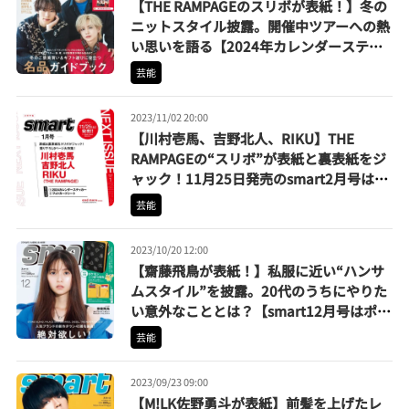
【THE RAMPAGEのスリボが表紙！】冬の
ニットスタイル披露。開催中ツアーへの熱
い思いを語る【2024年カレンダーステッ
カー付き】
芸能
2023/11/02 20:00
【川村壱馬、吉野北人、RIKU】THE
RAMPAGEの“スリボ”が表紙と裏表紙をジ
ャック！11月25日発売のsmart2月号は予
約受付中
芸能
2023/10/20 12:00
【齋藤飛鳥が表紙！】私服に近い“ハンサ
ムスタイル”を披露。20代のうちにやりた
い意外なこととは？【smart12月号はポケ
モン付録も話題】
芸能
2023/09/23 09:00
【M!LK佐野勇斗が表紙】前髪を上げたレ