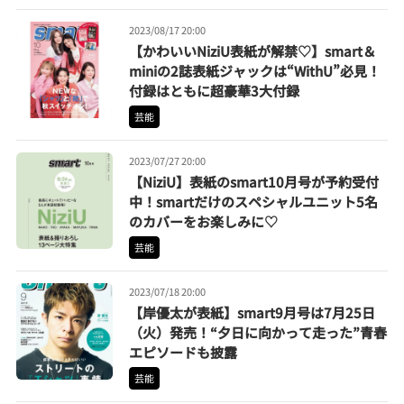
2023/08/17 20:00
【かわいいNiziU表紙が解禁♡】smart＆
miniの2誌表紙ジャックは“WithU”必見！
付録はともに超豪華3大付録
芸能
2023/07/27 20:00
【NiziU】表紙のsmart10月号が予約受付
中！smartだけのスペシャルユニット5名
のカバーをお楽しみに♡
芸能
2023/07/18 20:00
【岸優太が表紙】smart9月号は7月25日
（火）発売！“夕日に向かって走った”青春
エピソードも披露
芸能