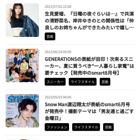
2023/07/02 22:00
生見愛瑠、『日曜の夜ぐらいは…』で共演
の清野菜名、岸井ゆきのとの関係性は「仲
良しのお姉ちゃんができたみたいで嬉し
い」
芸能
2023/06/24 09:00
GENERATIONSの表紙が目印！次来るスニ
ーカー、夏に買うべき“一人暮らし家電”は
要チェック【発売中のsmart8月号】
スニーカー
ライフスタイル
芸能
2023/05/03 08:00
Snow Man渡辺翔太が表紙のsmart6月号
が発売中！撮影テーマは「男友達と過ごす
金曜日」
ファッション
ライフスタイル
芸能