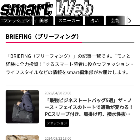
ファッション
美容
スニーカー
占い
芸能
グル
スマート公式サイト
ストリ
smart最新号
記事一覧
ランキング
BRIEFING（ブリーフィング）
「BRIEFING（ブリーフィング）」の記事一覧です。“モノと
経験に全力投資！”するスマート読者に役立つファッション・
ライフスタイルなどの情報をsmart編集部がお届けします。
2025/04/30 20:00
「最強ビジネストートバッグ5選」ザ・ノ
ース・フェイスのトートで通勤が変わる！
PCスリーブ付き、肩掛け可、撥水性抜
群…5つの理想を叶えた逸品揃えました
ファッション
2024/08/22 18:00