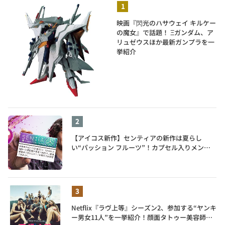
映画『閃光のハサウェイ キルケー
の魔女』で話題！ Ξガンダム、ア
リュゼウスほか最新ガンプラを一
挙紹介
【アイコス新作】センティアの新作は夏らし
い“パッション フルーツ”！カプセル入りメンソ
ールが仲間入り
Netflix『ラヴ上等』シーズン2、参加する“ヤンキ
ー男女11人”を一挙紹介！顔面タトゥー美容師、