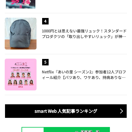
元暴走族総長、人気キャバ嬢も
1000円とは思えない最強リュック！スタンダード
プロダクツの「取り出しやすいリュック」が神す
ぎた…徹底レビュー
Netflix『あいの里 シーズン2』参加者12人プロフ
ィール紹介【バツあり、ワケあり、持病ありな35
歳～60歳の男女による胸焼け必至な恋愛バラエテ
ィ】
smart Web 人気記事ランキング