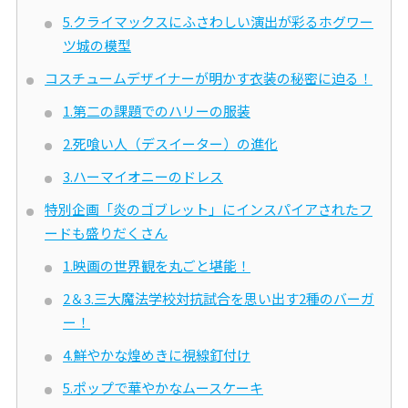
5.クライマックスにふさわしい演出が彩るホグワー
ツ城の模型
コスチュームデザイナーが明かす衣装の秘密に迫る！
1.第二の課題でのハリーの服装
2.死喰い人（デスイーター）の進化
3.ハーマイオニーのドレス
特別企画「炎のゴブレット」にインスパイアされたフ
ードも盛りだくさん
1.映画の世界観を丸ごと堪能！
2＆3.三大魔法学校対抗試合を思い出す2種のバーガ
ー！
4.鮮やかな煌めきに視線釘付け
5.ポップで華やかなムースケーキ