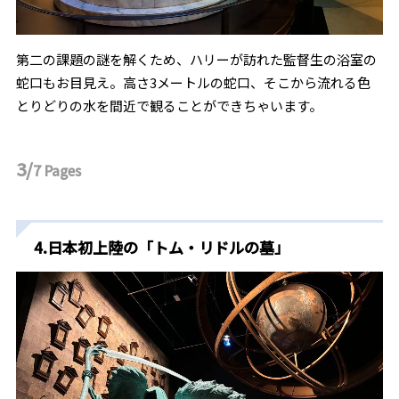
第二の課題の謎を解くため、ハリーが訪れた監督生の浴室の
蛇口もお目見え。高さ3メートルの蛇口、そこから流れる色
とりどりの水を間近で観ることができちゃいます。
3/
7
Pages
4.日本初上陸の「トム・リドルの墓」