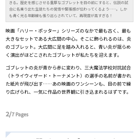
きる。歴史を感じさせる重厚なゴブレットを目の前にすると、伝説の試
合に名乗り出た生徒たちの覚悟や緊張感が伝わってくるよう……。しか
も青く光る年齢線も張り巡らされていて、再現度が高すぎる！
映画「ハリー・ポッター」シリーズのなかで最も古く、最も
大きなセットである大広間の中心。そこに飾られるのは、炎
のゴブレット。大広間に足を踏み入れると、青い炎が揺らめ
く演出がほどこされたゴブレットが私たちを迎えます。
ゴブレットの炎が青から赤に変わり、三大魔法学校対抗試合
（トライウィザード・トーナメント）の選手の名前が書かれ
た紙片が飛び出す……あの映画のワンシーンも、目の前で繰
り広げられ、一気に作品の世界観に引き込まれるはずです。
2/
7
Pages