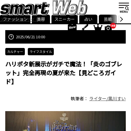
ファッション
美容
スニーカー
占い
芸能
グル
スマート公式サイト
ストリ
smart最新号
記事一覧
ランキング
2025/06/21 10:00
カルチャー
ライフスタイル
ハリポタ新展示がガチで魔法！「炎のゴブレ
ット」完全再現の夏が来た【見どころガイ
ド】
執筆者：
ライター/黒川すい