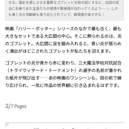
きる。歴史を感じさせる重厚なゴブレットを目の前にすると、伝説の試
合に名乗り出た生徒たちの覚悟や緊張感が伝わってくるよう……。しか
も青く光る年齢線も張り巡らされていて、再現度が高すぎる！
映画「ハリー・ポッター」シリーズのなかで最も古く、最も
大きなセットである大広間の中心。そこに飾られるのは、炎
のゴブレット。大広間に足を踏み入れると、青い炎が揺らめ
く演出がほどこされたゴブレットが私たちを迎えます。
ゴブレットの炎が青から赤に変わり、三大魔法学校対抗試合
（トライウィザード・トーナメント）の選手の名前が書かれ
た紙片が飛び出す……あの映画のワンシーンも、目の前で繰
り広げられ、一気に作品の世界観に引き込まれるはずです。
2/
7
Pages