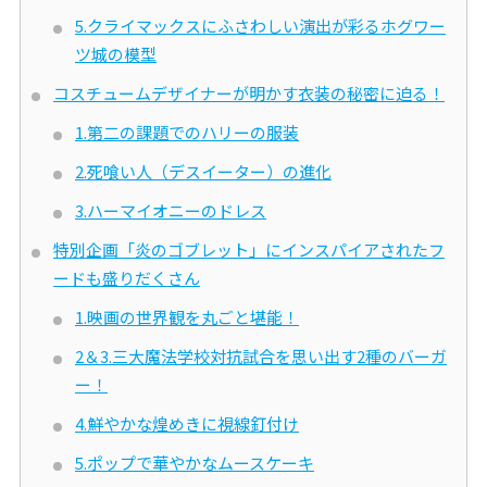
5.クライマックスにふさわしい演出が彩るホグワー
ツ城の模型
コスチュームデザイナーが明かす衣装の秘密に迫る！
1.第二の課題でのハリーの服装
2.死喰い人（デスイーター）の進化
3.ハーマイオニーのドレス
特別企画「炎のゴブレット」にインスパイアされたフ
ードも盛りだくさん
1.映画の世界観を丸ごと堪能！
2＆3.三大魔法学校対抗試合を思い出す2種のバーガ
ー！
4.鮮やかな煌めきに視線釘付け
5.ポップで華やかなムースケーキ