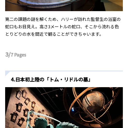
第二の課題の謎を解くため、ハリーが訪れた監督生の浴室の
蛇口もお目見え。高さ3メートルの蛇口、そこから流れる色
とりどりの水を間近で観ることができちゃいます。
3/
7
Pages
4.日本初上陸の「トム・リドルの墓」