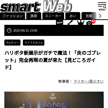
ファッション
美容
スニーカー
占い
芸能
グル
スマート公式サイト
ストリ
smart最新号
記事一覧
ランキング
2025/06/21 10:00
カルチャー
ライフスタイル
ハリポタ新展示がガチで魔法！「炎のゴブレ
ット」完全再現の夏が来た【見どころガイ
ド】
執筆者：
ライター/黒川すい