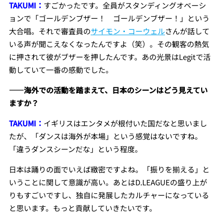
TAKUMI：
すごかったです。全員がスタンディングオベーシ
ョンで「ゴールデンブザー！ ゴールデンブザー！」という
大合唱。それで審査員の
サイモン・コーウェル
さんが話して
いる声が聞こえなくなったんですよ（笑）。その観客の熱気
に押されて彼がブザーを押したんです。あの光景はLegitで活
動していて一番の感動でした。
――海外での活動を踏まえて、日本のシーンはどう見えてい
ますか？
TAKUMI：
イギリスはエンタメが根付いた国だなと思いまし
たが、「ダンスは海外が本場」という感覚はないですね。
「違うダンスシーンだな」という程度。
日本は踊りの面でいえば緻密ですよね。「振りを揃える」と
いうことに関して意識が高い。あとはD.LEAGUEの盛り上が
りもすごいですし、独自に発展したカルチャーになっている
と思います。もっと貢献していきたいです。