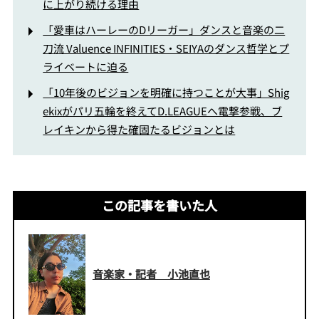
に上がり続ける理由
「愛車はハーレーのDリーガー」ダンスと音楽の二
刀流 Valuence INFINITIES・SEIYAのダンス哲学とプ
ライベートに迫る
「10年後のビジョンを明確に持つことが大事」Shig
ekixがパリ五輪を終えてD.LEAGUEへ電撃参戦、ブ
レイキンから得た確固たるビジョンとは
この記事を書いた人
音楽家・記者 小池直也