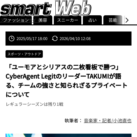
ファッション
美容
スニーカー
占い
芸能
グル
スマート公式サイト
ストリ
smart最新号
記事一覧
ランキング
2025/05/17 18:00
2026/04/10 12:08
スポーツ・アウトドア
「ユーモアとシリアスの二枚看板で勝つ」
CyberAgent LegitのリーダーTAKUMIが語
る、チームの強さと知られざるプライベート
について
レギュラーシーズンは残り1戦
執筆者：
音楽家・記者/小池直也