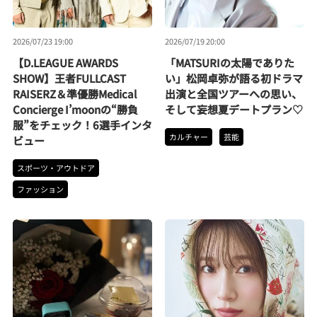
2026/07/23 19:00
2026/07/19 20:00
【D.LEAGUE AWARDS
「MATSURIの太陽でありた
SHOW】王者FULLCAST
い」松岡卓弥が語る初ドラマ
RAISERZ＆準優勝Medical
出演と全国ツアーへの思い、
Concierge I’moonの“勝負
そして妄想夏デートプラン♡
服”をチェック！6選手インタ
カルチャー
芸能
ビュー
スポーツ・アウトドア
ファッション