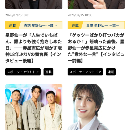
2026/07/25 10:01
2026/07/25 10:00
連載
真説 星野仙一 ～誰も
連載
真説 星野仙一 ～誰も
知らない“鉄拳制裁”の
知らない“鉄拳制裁”の
星野仙一が「人生でいちば
「ゲッツーばかり打つバカが
裏側～
裏側～
ん、誰よりも強く抱きしめた
おるか！」怒鳴った直後、星
日」――赤星憲広が明かす阪
野仙一が赤星憲広にかけ
神18年ぶりVの舞台裏【イン
た”意外な一言”【インタビュ
タビュー後編】
ー前編】
スポーツ・アウトドア
連載
スポーツ・アウトドア
連載