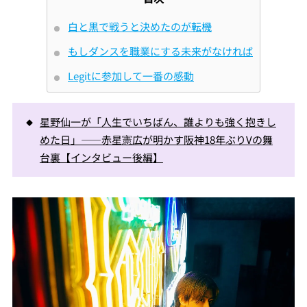
白と黒で戦うと決めたのが転機
もしダンスを職業にする未来がなければ
Legitに参加して一番の感動
星野仙一が「人生でいちばん、誰よりも強く抱きし
めた日」――赤星憲広が明かす阪神18年ぶりVの舞
台裏【インタビュー後編】