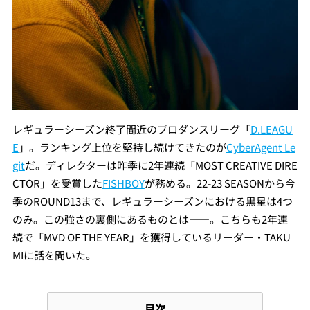
レギュラーシーズン終了間近のプロダンスリーグ「
D.LEAGU
E
」。ランキング上位を堅持し続けてきたのが
CyberAgent Le
git
だ。
ディレクターは昨季に2年連続「MOST CREATIVE DIRE
CTOR」を受賞した
FISHBOY
が務める。
22-23 SEASONから今
季のROUND13まで、レギュラーシーズンにおける黒星は4つ
のみ。この強さの裏側にあるものとは――。こちらも2年連
続で「MVD OF THE YEAR」を獲得しているリーダー・TAKU
MIに話を聞いた。
目次