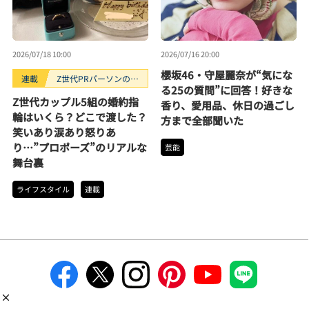
2026/07/18 10:00
2026/07/16 20:00
櫻坂46・守屋麗奈が“気にな
連載
Z世代PRパーソンのキ
る25の質問”に回答！好きな
ニナルTrendope
Z世代カップル5組の婚約指
香り、愛用品、休日の過ごし
輪はいくら？どこで渡した？
方まで全部聞いた
笑いあり涙あり怒りあ
り…”プロポーズ”のリアルな
芸能
舞台裏
ライフスタイル
連載