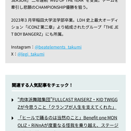
SEASON」 二年連続“MVD OF THE YEAR”を受賞。チームを
牽引し悲願のCHAMPIONSHIP優勝を狙う。
2023年3 月早稲田大学法学部卒業。LDH 史上最大オーディ
ション「iCONZ 第二章」より結成されたグループ「THE JE
T BOY BANGERZ」にも所属。
Instagram：
@beatelements_takumi
X：
@legi_takumi
関連する人気記事をチェック！
“肉体派舞踏集団”FULLCAST RAISERZ・KID TWIGG
Zが今思うこと「クランプが人生を支えてくれた」
「ヒールで踊るのは当然のこと」Benefit one MON
OLIZ・RiNnAが度重なる怪我を乗り越え、ステージ