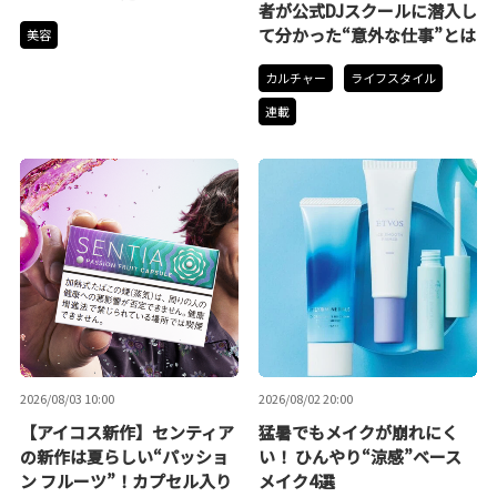
者が公式DJスクールに潜入し
て分かった“意外な仕事”とは
美容
カルチャー
ライフスタイル
連載
2026/08/03 10:00
2026/08/02 20:00
【アイコス新作】センティア
猛暑でもメイクが崩れにく
の新作は夏らしい“パッショ
い！ ひんやり“涼感”ベース
ン フルーツ”！カプセル入り
メイク4選