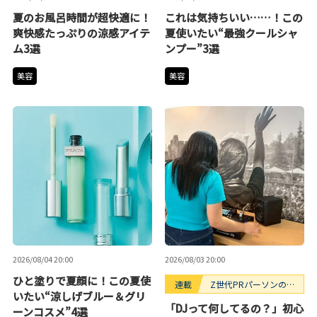
夏のお風呂時間が超快適に！
これは気持ちいい……！この
爽快感たっぷりの涼感アイテ
夏使いたい“最強クールシャ
ム3選
ンプー”3選
美容
美容
2026/08/04 20:00
2026/08/03 20:00
ひと塗りで夏顔に！この夏使
連載
Z世代PRパーソンのキ
いたい“涼しげブルー＆グリ
ニナルTrendope
「DJって何してるの？」初心
ーンコスメ”4選