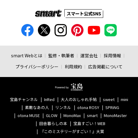
スマート公式SNS
smart Webとは
監修・執筆者
運営会社
採用情報
プライバシーポリシー
利用規約
広告掲載について
宝島チャンネル
InRed
大人のおしゃれ手帖
sweet
mini
素敵なあの人
リンネル
otona ROSY
SPRiNG
otona MUSE
GLOW
MonoMax
smart
MonoMaster
田舎暮らしの本
宝島すごい！WEB
『このミステリーがすごい！』大賞