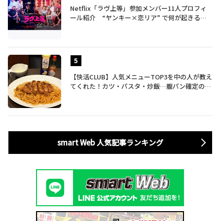
Netflix「ラヴ上等」参加メンバー11人プロフィ
ール紹介 “ヤンキー×恋リア” で何が起きる？
地上波では絶対に放送できない究極の恋リアが爆
誕
【快活CLUB】人気メニューTOP3を中の人が教え
てくれた！カツ・パスタ・炒飯…腹パン確定のガ
ッツリ飯を食べ尽くす
smart Web 人気記事ランキング