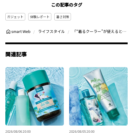
この記事のタグ
ガジェット
体験レポート
暑さ対策
「“着るクーラー”が使えると話題！」REON POCKET 5使用レビュー：暑がりメンズの救世主？機能性とファッション性の両立も可能
smart Web
ライフスタイル
関連記事
2026/08/06 20:00
2026/08/05 20:00