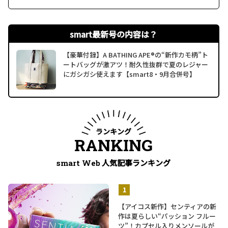
smart最新号の内容は？
【豪華付録】A BATHING APE®の“新作カモ柄”ト
ートバッグが激アツ！耐久性抜群で夏のレジャー
にガシガシ使えます【smart8・9月合併号】
ランキング
RANKING
人気記事ランキング
smart Web
【アイコス新作】センティアの新
作は夏らしい“パッション フルー
ツ”！カプセル入りメンソールが