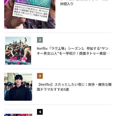
仲間入り
Netflix『ラヴ上等』シーズン2、参加する“ヤン
キー男女11人”を一挙紹介！顔面タトゥー美容
師、元暴走族総長、人気キャバ嬢も
【Netflix】スカッとしたい夜に！爽快・痛快な韓
国ドラマおすすめ5選