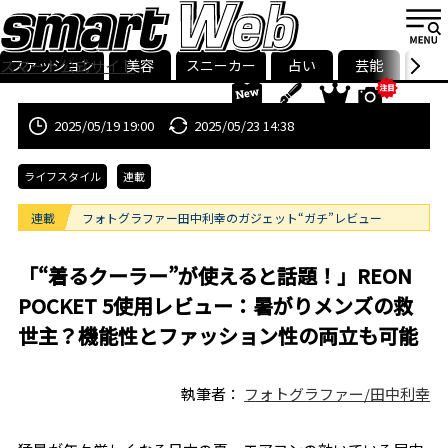
ファッション
美容
スニーカー
占い
芸能
グル
スマート公式サイト
ストリ
smart最新号
記事一覧
ランキング
2025/05/19 19:00
2025/05/23 14:38
ライフスタイル
連載
連載
フォトグラファー田中利幸のガジェット“ガチ”レビュー
「“着るクーラー”が使えると話題！」REON
POCKET 5使用レビュー：暑がりメンズの救
世主？機能性とファッション性の両立も可能
執筆者：
フォトグラファー/田中利幸