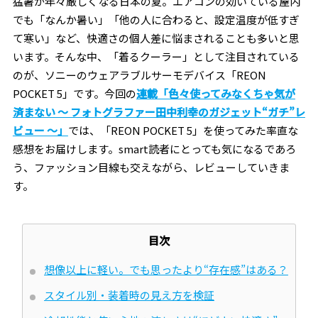
猛暑が年々厳しくなる日本の夏。エアコンの効いている屋内
でも「なんか暑い」「他の人に合わると、設定温度が低すぎ
て寒い」など、快適さの個人差に悩まされることも多いと思
います。そんな中、「着るクーラー」として注目されている
のが、ソニーのウェアラブルサーモデバイス「REON
POCKET 5」です。今回の
連載「色々使ってみなくちゃ気が
済まない 〜 フォトグラファー田中利幸のガジェット“ガチ”レ
ビュー 〜」
では、「REON POCKET 5」を使ってみた率直な
感想をお届けします。smart読者にとっても気になるであろ
う、ファッション目線も交えながら、レビューしていきま
す。
目次
想像以上に軽い。でも思ったより“存在感”はある？
スタイル別・装着時の見え方を検証