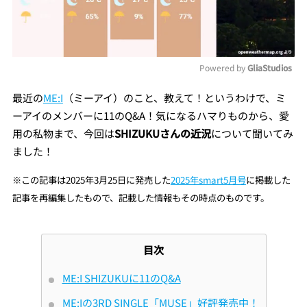
Powered by 
GliaStudios
Mute
最近の
ME:I
（ミーアイ）のこと、教えて！というわけで、ミ
ーアイのメンバーに11のQ&A！気になるハマりものから、愛
用の私物まで、今回は
SHIZUKUさんの近況
について聞いてみ
ました！
※この記事は2025年3月25日に発売した
2025年smart5月号
に掲載した
記事を再編集したもので、記載した情報もその時点のものです。
目次
ME:I SHIZUKUに11のQ&A
ME:Iの3RD SINGLE「MUSE」好評発売中！