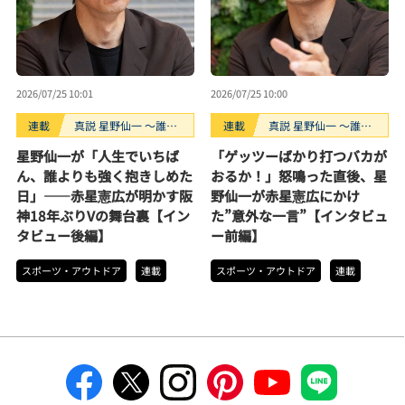
2026/07/25 10:01
2026/07/25 10:00
連載
真説 星野仙一 ～誰も
連載
真説 星野仙一 ～誰も
知らない“鉄拳制裁”の
知らない“鉄拳制裁”の
星野仙一が「人生でいちば
「ゲッツーばかり打つバカが
裏側～
裏側～
ん、誰よりも強く抱きしめた
おるか！」怒鳴った直後、星
日」――赤星憲広が明かす阪
野仙一が赤星憲広にかけ
神18年ぶりVの舞台裏【イン
た”意外な一言”【インタビュ
タビュー後編】
ー前編】
スポーツ・アウトドア
連載
スポーツ・アウトドア
連載