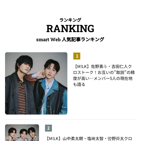
ランキング
RANKING
人気記事ランキング
smart Web
【M!LK】佐野勇斗・吉田仁人ク
ロストーク！お互いの"取説"の精
度が高い…メンバー5人の現在地
も語る
【M!LK】山中柔太朗・塩﨑太智・曽野舜太クロ