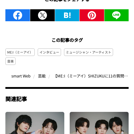
この記事のタグ
ME:I（ミーアイ）
インタビュー
ミュージシャン・アーティスト
音楽
【ME:I（ミーアイ）SHIZUKUに11の質問】スマホ待ち受けは親友との写真♡ ふんわりオーラの中身をのぞき見！
smart Web
芸能
関連記事