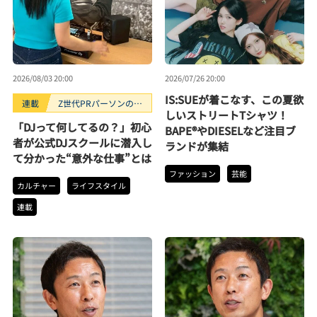
2026/08/03 20:00
2026/07/26 20:00
IS:SUEが着こなす、この夏欲
連載
Z世代PRパーソンのキ
しいストリートTシャツ！
ニナルTrendope
「DJって何してるの？」初心
BAPE®やDIESELなど注目ブ
者が公式DJスクールに潜入し
ランドが集結
て分かった“意外な仕事”とは
ファッション
芸能
カルチャー
ライフスタイル
連載