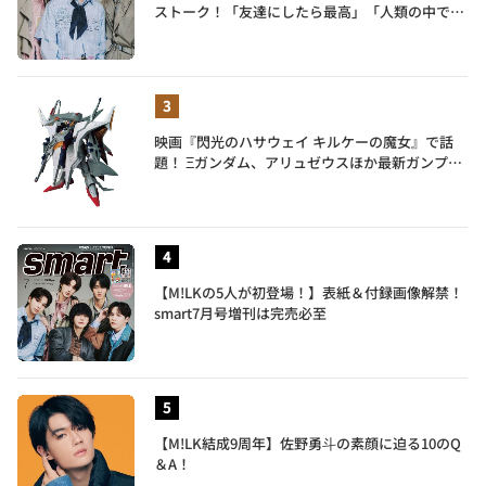
ストーク！「友達にしたら最高」「人類の中で桁
外れに面白い」3人のメンバー愛が尊い
映画『閃光のハサウェイ キルケーの魔女』で話
題！ Ξガンダム、アリュゼウスほか最新ガンプラ
を一挙紹介
【M!LKの5人が初登場！】表紙＆付録画像解禁！
smart7月号増刊は完売必至
【M!LK結成9周年】佐野勇斗の素顔に迫る10のQ
＆A！