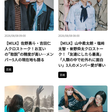
2026/08/08 09:00
2026/08/08 08:00
【M!LK】佐野勇斗・吉田仁
【M!LK】山中柔太朗・塩﨑
人クロストーク！お互い
太智・曽野舜太クロストー
の”取説”の精度が高い…メン
ク！「友達にしたら最高」
バー5人の現在地も語る
「人類の中で桁外れに面白
い」3人のメンバー愛が尊い
芸能
芸能