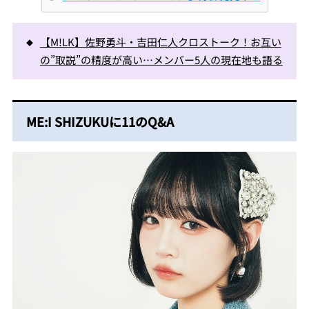
【M!LK】佐野勇斗・吉田仁人クロストーク！お互い
の”取説”の精度が高い…メンバー5人の現在地も語る
ME:I SHIZUKUに11のQ&A