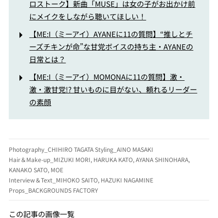
ロストーク】新曲「MUSE」は女の子がお出かけ前
にメイクをしながら聴いてほしい！
【ME:I（ミーアイ）AYANEに11の質問】“推しとチ
ーズチキンが命”な甘党ボイスの持ち主・AYANEの
日常とは？
【ME:I（ミーアイ）MOMONAに11の質問】激・
激・激甘党!? 甘いものに目がない、頼れるリーダー
の素顔
Photography_CHIHIRO TAGATA Styling_AINO MASAKI
Hair＆Make-up_MIZUKI MORI, HARUKA KATO, AYANA SHINOHARA,
KANAKO SATO, MOE
Interview＆Text_MIHOKO SAITO, HAZUKI NAGAMINE
Props_BACKGROUNDS FACTORY
この記事の画像一覧