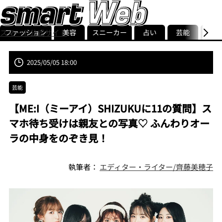
ファッション
美容
スニーカー
占い
芸能
グル
スマート公式サイト
ストリ
smart最新号
記事一覧
ランキング
2025/05/05 18:00
芸能
【ME:I（ミーアイ）SHIZUKUに11の質問】ス
マホ待ち受けは親友との写真♡ ふんわりオー
ラの中身をのぞき見！
執筆者：
エディター・ライター/齊藤美穂子