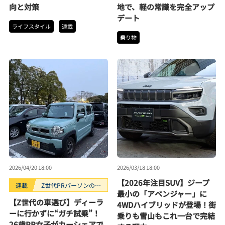
向と対策
地で、軽の常識を完全アップ
デート
ライフスタイル
連載
乗り物
2026/04/20 18:00
2026/03/18 18:00
【2026年注目SUV】ジープ
連載
Z世代PRパーソンのキ
最小の「アベンジャー」に
ニナルTrendope
【Z世代の車選び】ディーラ
4WDハイブリッドが登場！街
ーに行かずに“ガチ試乗”！
乗りも雪山もこれ一台で完結
26歳PR女子がカーシェアで