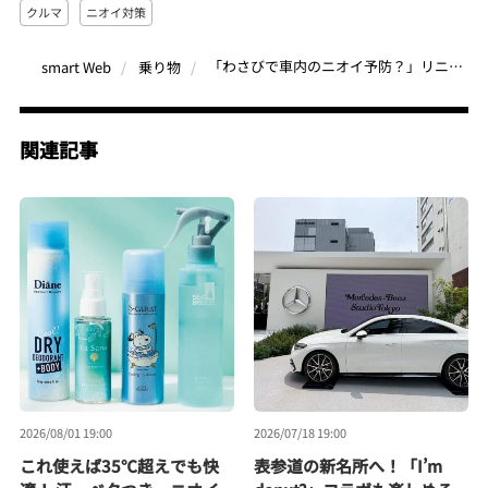
クルマ
ニオイ対策
「わさびで車内のニオイ予防？」リニューアルした自動車用の抗菌・防臭剤 『わさび De 快適空間』がすごいらしい
smart Web
乗り物
関連記事
2026/08/01 19:00
2026/07/18 19:00
これ使えば35℃超えでも快
表参道の新名所へ！「I’m