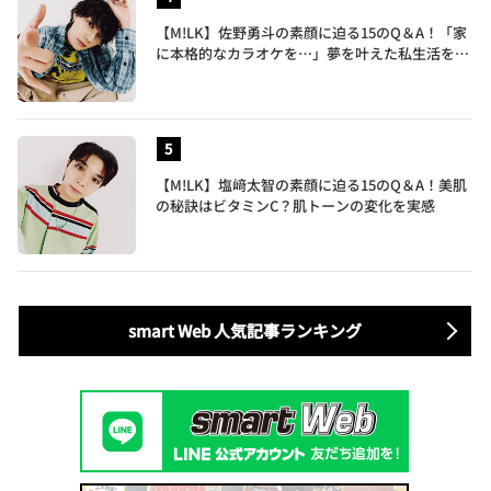
【M!LK】佐野勇斗の素顔に迫る15のQ＆A！「家
に本格的なカラオケを…」夢を叶えた私生活を公
開
【M!LK】塩﨑太智の素顔に迫る15のQ＆A！美肌
の秘訣はビタミンC？肌トーンの変化を実感
smart Web 人気記事ランキング