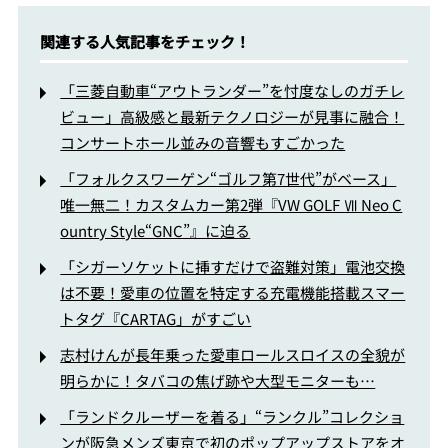
関連する人気記事をチェック！
「三菱自動車“アウトランダー”を忖度なしのガチレ
ビュー」高級感と最新テクノロジーが見事に融合！
コンサートホール並みの音響もすごかった
「フォルクスワーゲン“ゴルフ第7世代”がベース」
唯一無二！カスタムカー第2弾『VW GOLF Ⅶ Neo C
ountry Style“GNC”』に迫る
「シガーソケットに挿すだけで盗難対策」電池交換
は不要！愛車の位置を特定する充電機能搭載スマー
トタグ『CARTAG」がすごい
志村けんが長年乗った愛車ロールスロイスの全貌が
明らかに！タバコの焦げ跡や大型モニターも…
「ランドクルーザーを着る」“ランクル”コレクショ
ンが阪急メンズ東京で初のポップアップストアをオ