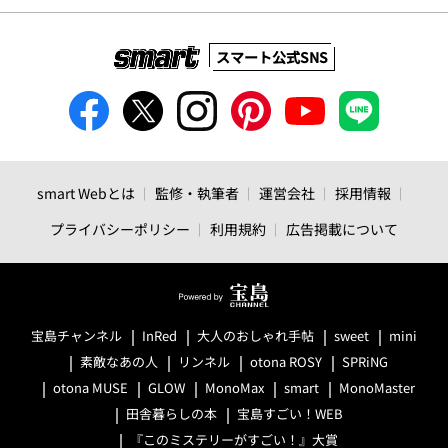
スマート公式SNS
smart Webとは
監修・執筆者
運営会社
採用情報
プライバシーポリシー
利用規約
広告掲載について
宝島チャンネル
InRed
大人のおしゃれ手帖
sweet
mini
素敵なあの人
リンネル
otona ROSY
SPRiNG
otona MUSE
GLOW
MonoMax
smart
MonoMaster
田舎暮らしの本
宝島すごい！WEB
『このミステリーがすごい！』大賞