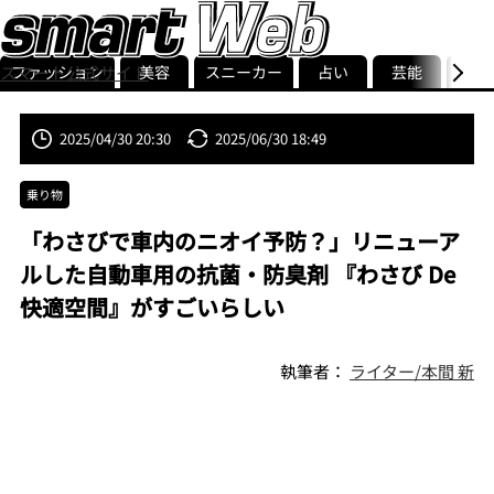
ファッション
美容
スニーカー
占い
芸能
グル
スマート公式サイト
ストリ
smart最新号
記事一覧
ランキング
2025/04/30 20:30
2025/06/30 18:49
乗り物
「わさびで車内のニオイ予防？」リニューア
ルした自動車用の抗菌・防臭剤 『わさび De
快適空間』がすごいらしい
執筆者：
ライター/本間 新