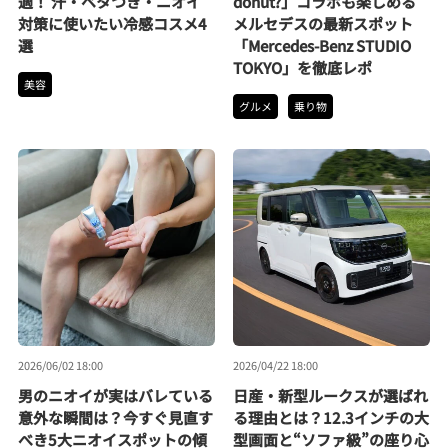
適！ 汗・ベタつき・ニオイ
donut?」コラボも楽しめる
対策に使いたい冷感コスメ4
メルセデスの最新スポット
選
「Mercedes-Benz STUDIO
TOKYO」を徹底レポ
美容
グルメ
乗り物
2026/06/02 18:00
2026/04/22 18:00
男のニオイが実はバレている
日産・新型ルークスが選ばれ
意外な瞬間は？今すぐ見直す
る理由とは？12.3インチの大
べき5大ニオイスポットの傾
型画面と“ソファ級”の座り心