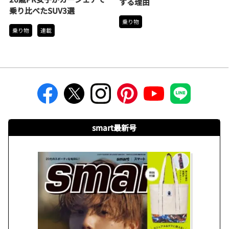
する理由
乗り比べたSUV3選
乗り物
乗り物
連載
smart最新号