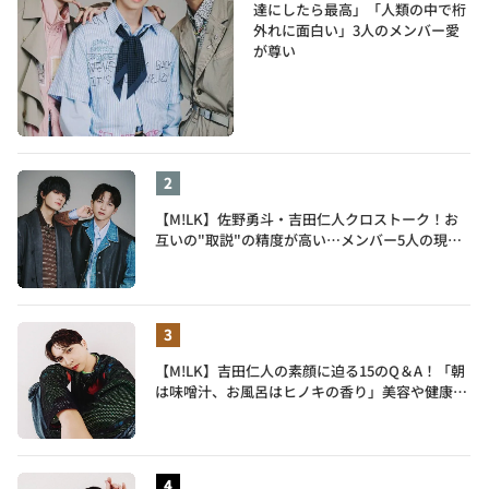
達にしたら最高」「人類の中で桁
外れに面白い」3人のメンバー愛
が尊い
【M!LK】佐野勇斗・吉田仁人クロストーク！お
互いの"取説"の精度が高い…メンバー5人の現在
地も語る
【M!LK】吉田仁人の素顔に迫る15のQ＆A！「朝
は味噌汁、お風呂はヒノキの香り」美容や健康習
慣を明かす