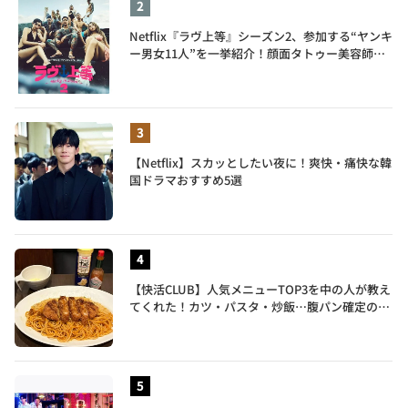
Netflix『ラヴ上等』シーズン2、参加する“ヤンキ
ー男女11人”を一挙紹介！顔面タトゥー美容師、
元暴走族総長、人気キャバ嬢も
【Netflix】スカッとしたい夜に！爽快・痛快な韓
国ドラマおすすめ5選
【快活CLUB】人気メニューTOP3を中の人が教え
てくれた！カツ・パスタ・炒飯…腹パン確定のガ
ッツリ飯を食べ尽くす