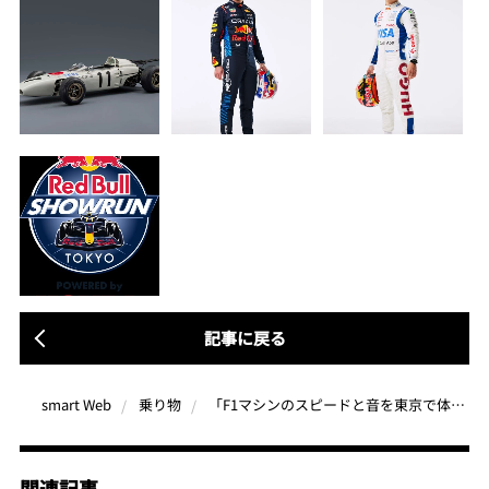
記事に戻る
「F1マシンのスピードと音を東京で体感せよ！」Red Bull Showrun x Powered by Hondaが4月2日（水）に開催決定
smart Web
乗り物
関連記事