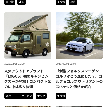
乗り物
連載
乗り物
連載
2025/02/15 19:00
2025/02/01 11:00
人気アウトドアブランド
「新型フォルクスワーゲン
「LOGOS」初のキャンピン
ゴルフはどう進化した？」ゴ
グカーが登場！コンパクトな
ルフ＆ゴルフ ヴァリアントの
のに中は広々快適
スペックと価格を紹介
スポーツ・アウトドア
乗り物
乗り物