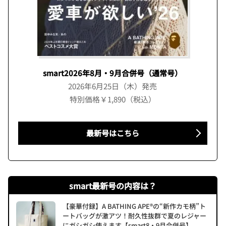
smart2026年8月・9月合併号（通常号）
2026年6月25日（木）発売
特別価格￥1,890（税込）
最新号はこちら
smart最新号の内容は？
【豪華付録】A BATHING APE®の“新作カモ柄”ト
ートバッグが激アツ！耐久性抜群で夏のレジャー
にガシガシ使えます【smart8・9月合併号】