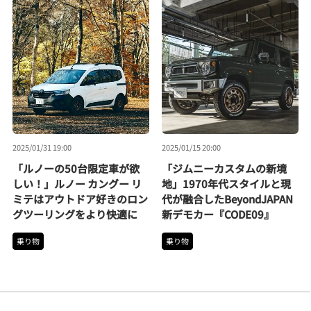
2025/01/31 19:00
2025/01/15 20:00
「ルノーの50台限定車が欲
「ジムニーカスタムの新境
しい！」ルノー カングー リ
地」1970年代スタイルと現
ミテはアウトドア好きのロン
代が融合したBeyondJAPAN
グツーリングをより快適に
新デモカー『CODE09』
乗り物
乗り物