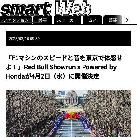
ファッション
美容
スニーカー
占い
芸能
グル
スマート公式サイト
ストリ
smart最新号
記事一覧
ランキング
2025/03/10 09:59
「F1マシンのスピードと音を東京で体感せ
よ！」Red Bull Showrun x Powered by
Hondaが4月2日（水）に開催決定