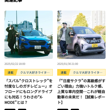
2025/02/22 18:00
2025/01/30 21:00
連載
クルマ大好きライター
連載
クルマ大好きライター
の試乗レポート
の試乗レポート
「スバル“クロストレック”を
「“日産サクラ”の高級感がす
忖度なしのガチレビュー」オ
ごい理由」力強いトルク感、
フロードにもロングドライブ
上質な車内空間…これが軽自
にも対応！うわさの“X-
動車の未来だ！【試乗レポー
MODE”とは？
ト】