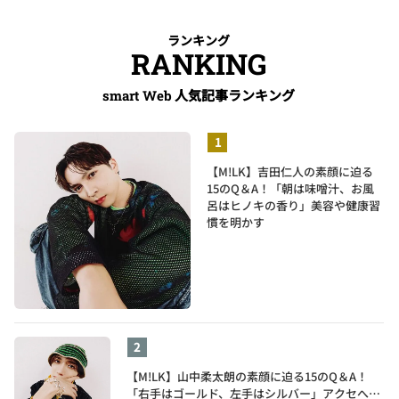
ランキング
RANKING
人気記事ランキング
smart Web
【M!LK】吉田仁人の素顔に迫る
15のQ＆A！「朝は味噌汁、お風
呂はヒノキの香り」美容や健康習
慣を明かす
【M!LK】山中柔太朗の素顔に迫る15のQ＆A！
「右手はゴールド、左手はシルバー」アクセへの