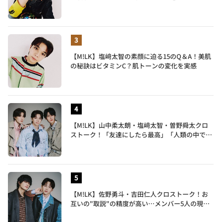
譲れないこだわりも披露
【M!LK】塩﨑太智の素顔に迫る15のQ＆A！美肌
の秘訣はビタミンC？肌トーンの変化を実感
【M!LK】山中柔太朗・塩﨑太智・曽野舜太クロ
ストーク！「友達にしたら最高」「人類の中で桁
外れに面白い」3人のメンバー愛が尊い
【M!LK】佐野勇斗・吉田仁人クロストーク！お
互いの"取説"の精度が高い…メンバー5人の現在
地も語る