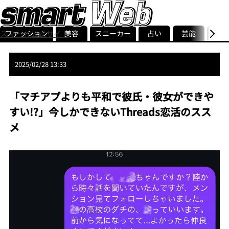
ファッション
美容
スニーカー
占い
芸能
グル
スマート公式サイト
ストリ
smart最新号
記事一覧
ランキング
2025/02/28 13:33
「マチアプよりも平和で彼氏・彼女ができや
すい!?」今しかできない︎Threads恋活のスス
メ