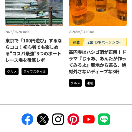
2026/06/28 10:00
2026/04/04 10:00
東京で「100円遊び」するな
連載
Z世代PRパーソンのキ
らココ！初心者でも楽しめ
ニナルTrendope
高円寺はハシゴ酒が正解！ド
る“コスパ最強”3つのボート
ラマ『じゃあ、あんたが作っ
レース場を徹底レポ
てみろよ』聖地から巡る、絶
対外さないディープな3軒
グルメ
ライフスタイル
グルメ
連載