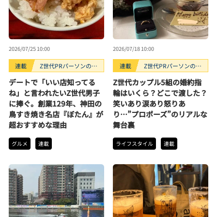
2026/07/25 10:00
2026/07/18 10:00
連載
Z世代PRパーソンのキ
連載
Z世代PRパーソンのキ
ニナルTrendope
ニナルTrendope
デートで「いい店知ってる
Z世代カップル5組の婚約指
ね」と言われたいZ世代男子
輪はいくら？どこで渡した？
に捧ぐ。創業129年、神田の
笑いあり涙あり怒りあ
鳥すき焼き名店『ぼたん』が
り…”プロポーズ”のリアルな
超おすすめな理由
舞台裏
グルメ
連載
ライフスタイル
連載