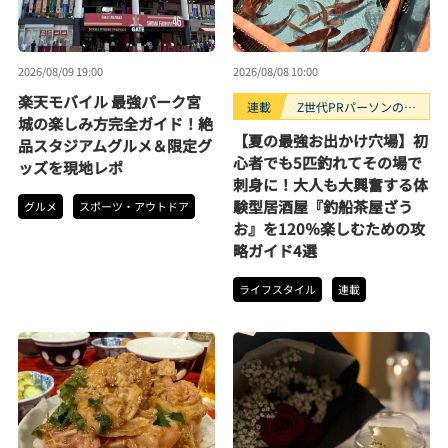
2026/08/09 19:00
2026/08/08 10:00
楽天モバイル 最強パーク宮
連載
Z世代PRパーソンのキ
城の楽しみ方完全ガイド！絶
ニナルTrendope
【夏の最強お出かけ穴場】初
品スタジアムグルメ＆限定グ
心者でも5匹釣れてその場で
ッズを現地レポ
刺身に！大人も大興奮する体
験型居酒屋『釣船茶屋ざう
グルメ
スポーツ・アウトドア
お』を120％楽しむための攻
略ガイド4選
ライフスタイル
連載