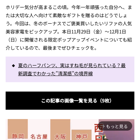
ホリデー気分が高まるこの頃。今年一年頑張った自分へ、ま
たは大切な人へ向けて素敵なギフトを贈るのはどうでしょ
う。今回は、冬のボーナスでご褒美買いしたいリファの人気
美容家電をピックアップ。本日11月29日（金）〜12月1日
（日）に開催される限定ポップアップイベントについても紹
介しているので、最後までぜひチェックを。
夏のハーフパンツ、実はすね毛が見られている？最
新調査でわかった”清潔感”の境界線
この記事の画像一覧を見る（9枚）
もっと見る
arrow_forward_ios