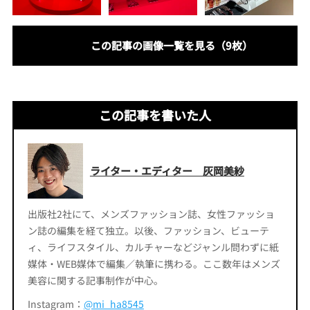
この記事の画像一覧を見る（9枚）
この記事を書いた人
ライター・エディター 灰岡美紗
出版社2社にて、メンズファッション誌、女性ファッショ
ン誌の編集を経て独立。以後、ファッション、ビューテ
ィ、ライフスタイル、カルチャーなどジャンル問わずに紙
媒体・WEB媒体で編集／執筆に携わる。ここ数年はメンズ
美容に関する記事制作が中心。
Instagram：
@mi_ha8545