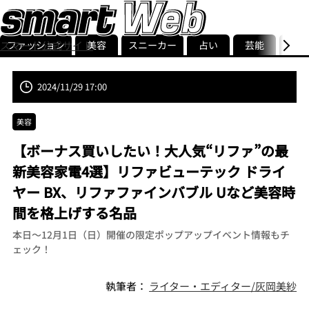
ファッション
美容
スニーカー
占い
芸能
グル
スマート公式サイト
ストリ
smart最新号
記事一覧
ランキング
2024/11/29 17:00
美容
【ボーナス買いしたい！大人気“リファ”の最
新美容家電4選】リファビューテック ドライ
ヤー BX、リファファインバブル Uなど美容時
間を格上げする名品
本日〜12月1日（日）開催の限定ポップアップイベント情報もチ
ェック！
執筆者：
ライター・エディター/灰岡美紗