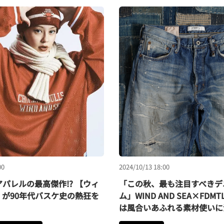
00
2024/10/13 18:00
アパレルの最高傑作!? 【ウィ
「この秋、最も注目すべきデ
が90年代バスケ史の熱狂を
ム」WIND AND SEA×FD
は風合いあふれる素材使いに