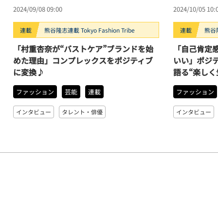
2024/09/08 09:00
2024/10/05 10:
連載
熊谷隆志連載 Tokyo Fashion Tribe
連載
熊谷隆
「村重杏奈が“バストケア”ブランドを始
「自己肯定
めた理由」コンプレックスをポジティブ
いい」ポジ
に変換♪
語る“楽しく
ファッション
芸能
連載
ファッション
インタビュー
タレント・俳優
インタビュー