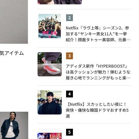
Netflix『ラヴ上等』シーズン2、参
加する“ヤンキー男女11人”を一挙
紹介！顔面タトゥー美容師、元暴走
族総長、人気キャバ嬢も
人気アイテム
アディダス新作「HYPERBOOST」
は高クッションが魅力！弾むような
履き心地でランニングがもっと楽し
く
【Netflix】スカッとしたい夜に！
爽快・痛快な韓国ドラマおすすめ5
選