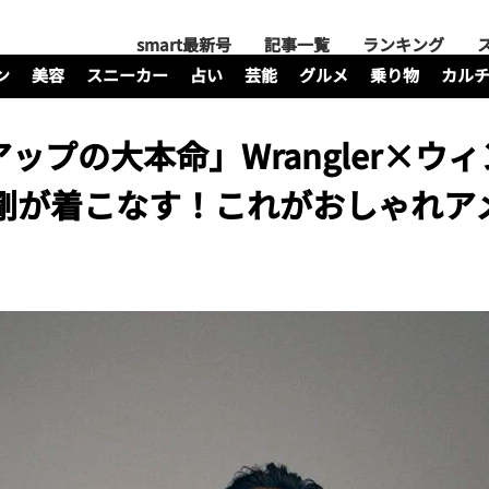
smart最新号
記事一覧
ランキング
ン
美容
スニーカー
占い
芸能
グルメ
乗り物
カル
ップの大本命」Wrangler×ウ
 剛が着こなす！これがおしゃれア