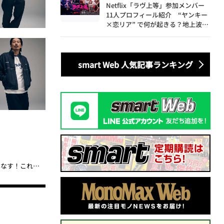
Netflix「ラヴ上等」参加メンバー
11人プロフィール紹介 “ヤンキー
×恋リア” で何が起きる？地上波で
は絶対に放送できない究極の恋リア
が爆誕
smart Web 人気記事ランキング
「“デニム”セットアップの大本命」Wrangler×ウィンダンシーコラボを森田 剛が着こなす！これがおしゃれアメカジの最短経路