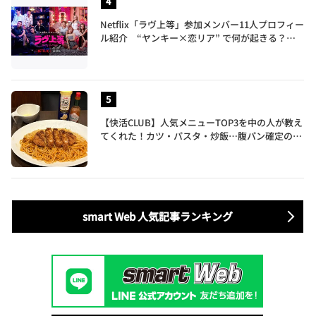
Netflix「ラヴ上等」参加メンバー11人プロフィー
ル紹介 “ヤンキー×恋リア” で何が起きる？地
上波では絶対に放送できない究極の恋リアが爆誕
【快活CLUB】人気メニューTOP3を中の人が教え
てくれた！カツ・パスタ・炒飯…腹パン確定のガ
ッツリ飯を食べ尽くす
smart Web 人気記事ランキング