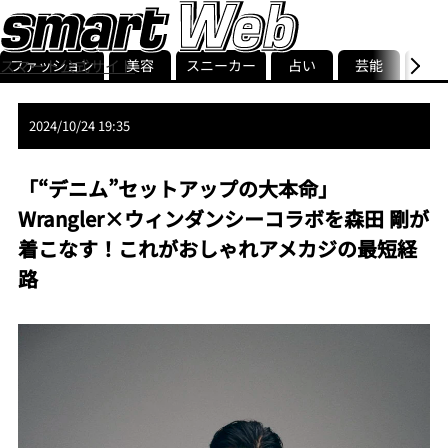
ファッション
美容
スニーカー
占い
芸能
グル
スマート公式サイト
ストリ
smart最新号
記事一覧
ランキング
2024/10/24 19:35
「“デニム”セットアップの大本命」
Wrangler×ウィンダンシーコラボを森田 剛が
着こなす！これがおしゃれアメカジの最短経
路