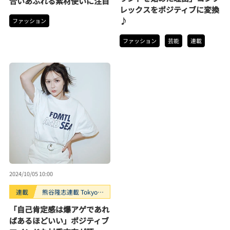
合いあふれる素材使いに注目
レックスをポジティブに変換
♪
ファッション
ファッション
芸能
連載
2024/10/05 10:00
連載
熊谷隆志連載 Tokyo
Fashion Tribe
「自己肯定感は爆アゲであれ
ばあるほどいい」ポジティブ