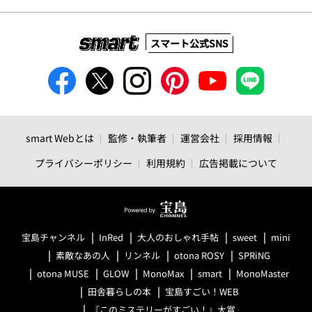
スマート公式SNS
smart Webとは
監修・執筆者
運営会社
採用情報
プライバシーポリシー
利用規約
広告掲載について
宝島チャンネル
InRed
大人のおしゃれ手帖
sweet
mini
素敵なあの人
リンネル
otona ROSY
SPRiNG
otona MUSE
GLOW
MonoMax
smart
MonoMaster
田舎暮らしの本
宝島すごい！WEB
『このミステリーがすごい！』大賞