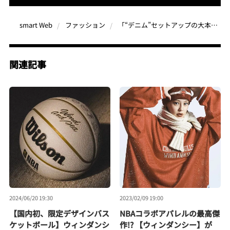
「“デニム”セットアップの大本命」Wrangler×ウィンダンシーコラボを森田 剛が着こなす！これがおしゃれアメカジの最短経路
smart Web
ファッション
関連記事
2024/06/20 19:30
2023/02/09 19:00
【国内初、限定デザインバス
NBAコラボアパレルの最高傑
ケットボール】ウィンダンシ
作!? 【ウィンダンシー】が