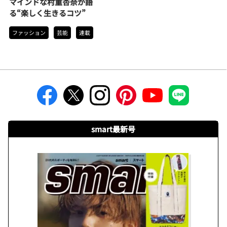
マインドな村重杏奈が語
る“楽しく生きるコツ”
ファッション
芸能
連載
smart最新号