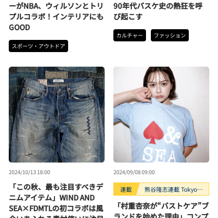
ーがNBA、ウィルソンとトリ
90年代バスケ史の熱狂を呼
プルコラボ！インテリアにも
び起こす
GOOD
カルチャー
ファッション
スポーツ・アウトドア
2024/10/13 18:00
2024/09/08 09:00
「この秋、最も注目すべきデ
連載
熊谷隆志連載 Tokyo
ニムアイテム」WIND AND
Fashion Tribe
「村重杏奈が“バストケア”ブ
SEA×FDMTLの初コラボは風
ランドを始めた理由」コンプ