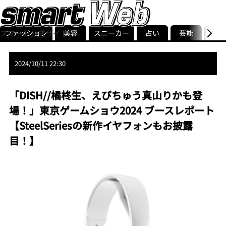
スマート公式サイト
ファッション
美容
スニーカー
占い
芸能
グル
ストリ
smart最新号
記事一覧
ランキング
2024/10/11 22:30
「DISH//橘柊生、えびちゅう真山りかも登
場！」東京ゲームショウ2024 ブースレポート
【SteelSeriesの新作イヤフォンもお披露
目！】