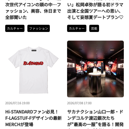
次世代アイコンの頭の中…フ
い」松岡卓弥が語る初ドラマ
ァッション、美容、休日まで
出演と全国ツアーへの思い、
全部聞いた
そして妄想夏デートプラン♡
カルチャー
ファッション
カルチャー
芸能
2026/07/16 19:00
2026/07/08 17:00
Hi-STANDARDファン必見！
サカナクション山口一郎・ド
F-LAGSTUF-Fデザインの最新
ンデコルテ渡辺銀次たち
MERCHが登場
が“最高の一服”を語る！開発