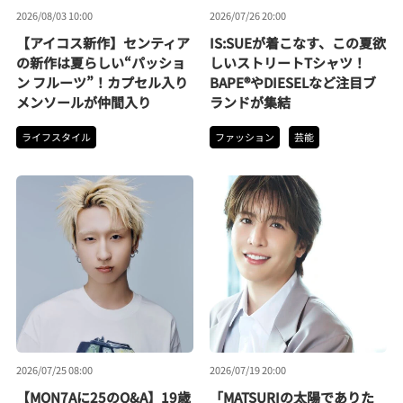
2026/08/03 10:00
2026/07/26 20:00
【アイコス新作】センティア
IS:SUEが着こなす、この夏欲
の新作は夏らしい“パッショ
しいストリートTシャツ！
ン フルーツ”！カプセル入り
BAPE®やDIESELなど注目ブ
メンソールが仲間入り
ランドが集結
ライフスタイル
ファッション
芸能
2026/07/25 08:00
2026/07/19 20:00
【MON7Aに25のQ&A】19歳
「MATSURIの太陽でありた