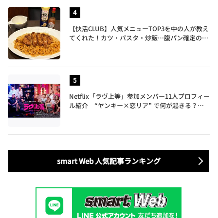
【快活CLUB】人気メニューTOP3を中の人が教え
てくれた！カツ・パスタ・炒飯…腹パン確定のガ
ッツリ飯を食べ尽くす
Netflix「ラヴ上等」参加メンバー11人プロフィー
ル紹介 “ヤンキー×恋リア” で何が起きる？地
上波では絶対に放送できない究極の恋リアが爆誕
smart Web 人気記事ランキング