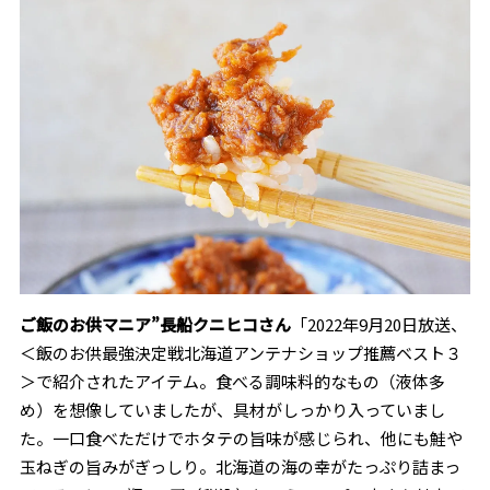
ご飯のお供マニア”長船クニヒコさん
「
2022
年
9
月
20
日放送、
＜飯のお供最強決定戦北海道アンテナショップ推薦ベスト３
＞で紹介されたアイテム。食べる調味料的なもの（液体多
め）を想像していましたが、具材がしっかり入っていまし
た。一口食べただけでホタテの旨味が感じられ、他にも鮭や
玉ねぎの旨みがぎっしり。
北海道の海の幸がたっぷり詰まっ