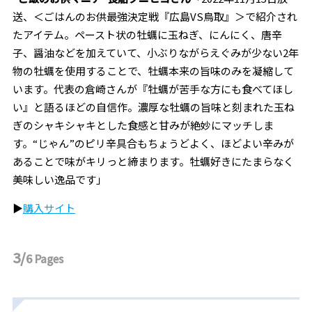
送、＜ごはんのお供最強決定戦『広島VS鳥取』＞で紹介され
たアイテム。ペースト状の
牡蠣に玉ねぎ、にんにく、唐辛
子、醤油などを加えていて、小ぶりながらえぐみが少ない2年
物の牡蠣を使用することで、牡蠣本来の旨味のみを凝縮して
います。代表の倉崎さんが『牡蠣が苦手な方にも食べてほし
い』と語るほどの自信作。濃厚な牡蠣の旨味と刻まれた玉ね
ぎのシャキシャキとした食感と甘みが絶妙にマッチしま
す。
“
じゃん”のピリ辛具合もちょうどよく、ほどよい辛みが
あることで味がキリっと締まります。牡蠣好きにたまらなく
美味しい逸品です
」
▶︎
購入サイト
3/
6
Pages