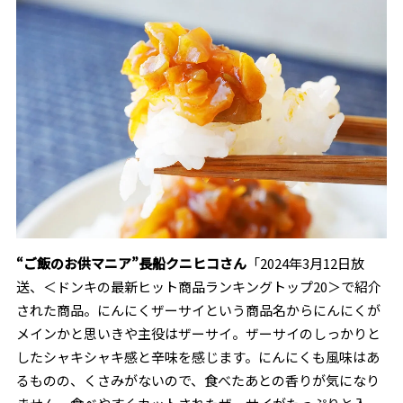
“ご飯のお供マニア”長船クニヒコさん
「
2024
年
3
月
12
日放
送、＜ドンキの最新ヒット商品ランキングトップ
20＞で紹介
された商品。
にんにくザーサイという商品名からにんにくが
メインかと思いきや主役はザーサイ。ザーサイのしっかりと
したシャキシャキ感と辛味を感じます。にんにくも風味はあ
るものの、くさみがないので、食べたあとの香りが気になり