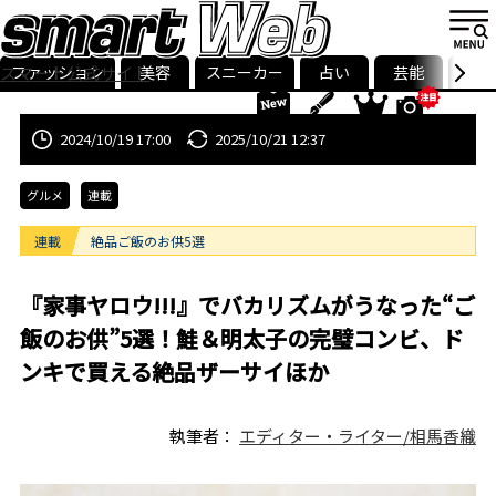
ファッション
美容
スニーカー
占い
芸能
グル
スマート公式サイト
ストリ
smart最新号
記事一覧
ランキング
2024/10/19 17:00
2025/10/21 12:37
グルメ
連載
連載
絶品ご飯のお供5選
『家事ヤロウ!!!』でバカリズムがうなった“ご
飯のお供”5選！鮭＆明太子の完璧コンビ、ド
ンキで買える絶品ザーサイほか
執筆者：
エディター・ライター/相馬香織