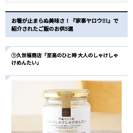
お箸が止まらぬ美味さ！
『家事ヤロウ‼︎!』で
紹介された
ご飯のお供5選
①久世福商店「至高のひと時 大人のしゃけしゃ
けめんたい」