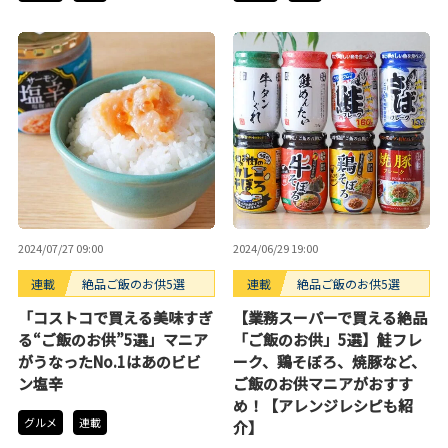
2024/07/27 09:00
2024/06/29 19:00
連載
絶品ご飯のお供5選
連載
絶品ご飯のお供5選
「コストコで買える美味すぎ
【業務スーパーで買える絶品
る“ご飯のお供”5選」マニア
「ご飯のお供」5選】鮭フレ
がうなったNo.1はあのビビ
ーク、鶏そぼろ、焼豚など、
ン塩辛
ご飯のお供マニアがおすす
め！【アレンジレシピも紹
グルメ
連載
介】