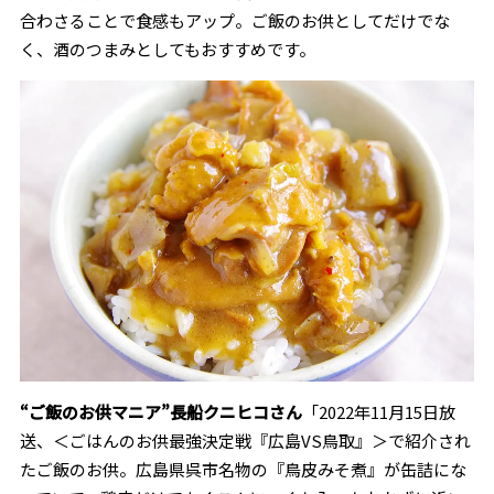
合わさることで食感もアップ。ご飯のお供としてだけでな
く、酒のつまみとしてもおすすめです。
“ご飯のお供マニア”長船クニヒコさん
「
2022
年
11
月
15
日放
送
、＜ごはんのお供最強決定戦『広島VS鳥取』＞で紹介され
たご飯のお供。
広島県呉市名物の『鳥皮みそ煮』が缶詰にな