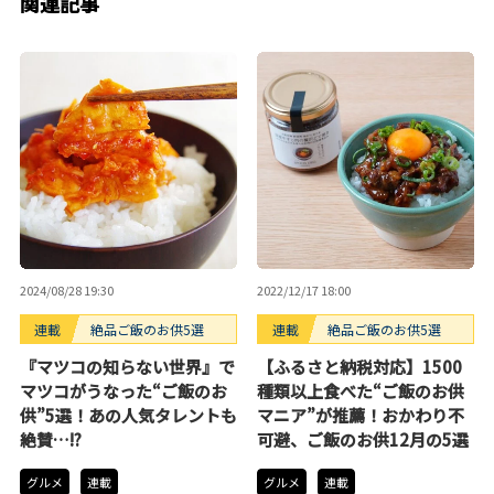
関連記事
2024/08/28 19:30
2022/12/17 18:00
連載
絶品ご飯のお供5選
連載
絶品ご飯のお供5選
『マツコの知らない世界』で
【ふるさと納税対応】1500
マツコがうなった“ご飯のお
種類以上食べた“ご飯のお供
供”5選！あの人気タレントも
マニア”が推薦！おかわり不
絶賛…!?
可避、ご飯のお供12月の5選
グルメ
連載
グルメ
連載