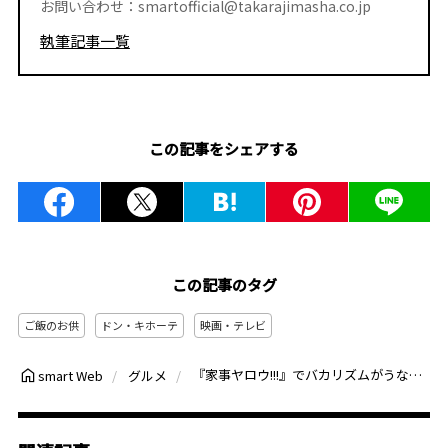
お問い合わせ：smartofficial@takarajimasha.co.jp
執筆記事一覧
この記事をシェアする
この記事のタグ
ご飯のお供
ドン・キホーテ
映画・テレビ
『家事ヤロウ!!!』でバカリズムがうなった“ご飯のお供”5選！鮭＆明太子の完璧コンビ、ドンキで買える絶品ザーサイほか
smart Web
グルメ