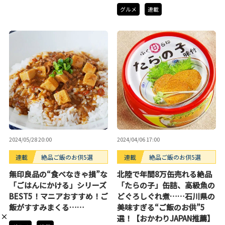
グルメ
連載
2024/05/28 20:00
2024/04/06 17:00
連載
絶品ご飯のお供5選
連載
絶品ご飯のお供5選
無印良品の“食べなきゃ損”な
北陸で年間8万缶売れる絶品
「ごはんにかける」シリーズ
「たらの子」缶詰、高級魚の
BEST5！マニアおすすめ！ご
どぐろしぐれ煮……石川県の
飯がすすみまくる……
美味すぎる“ご飯のお供”5
選！【おかわりJAPAN推薦】