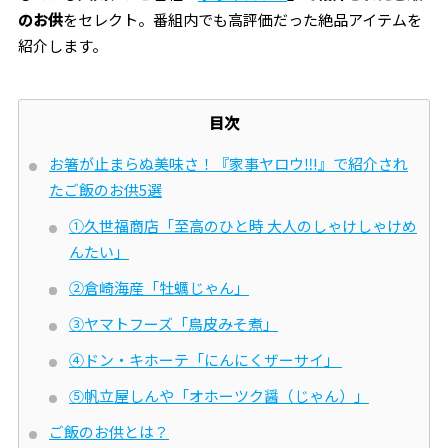
のお供
をセレクト。番組内でも高評価だった絶品アイテムを
紹介します。
目次
お箸が止まらぬ美味さ！『家事ヤロウ‼︎!』で紹介され
たご飯のお供5選
①久世福商店「至高のひと時 大人のしゃけしゃけめ
んたい」
②倉崎海産「牡蠣じゃん」
③ヤマトフーズ「鳥皮みそ煮」
④ドン・キホーテ「にんにくザーサイ」
⑤帆立屋しんや「オホーツク醤（じゃん）」
ご飯のお供とは？