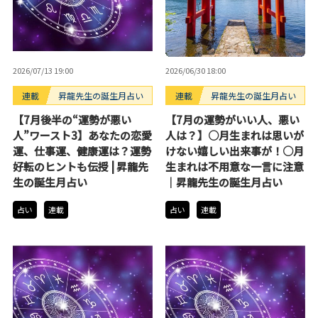
2026/07/13 19:00
2026/06/30 18:00
連載
昇龍先生の誕生月占い
連載
昇龍先生の誕生月占い
【7月後半の“運勢が悪い
【7月の運勢がいい人、悪い
人”ワースト3】あなたの恋愛
人は？】○月生まれは思いが
運、仕事運、健康運は？運勢
けない嬉しい出来事が！○月
好転のヒントも伝授 | 昇龍先
生まれは不用意な一言に注意
生の誕生月占い
｜昇龍先生の誕生月占い
占い
連載
占い
連載