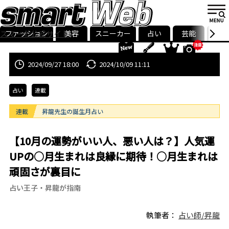
ファッション
美容
スニーカー
占い
芸能
グル
スマート公式サイト
ストリ
smart最新号
記事一覧
ランキング
2024/09/27 18:00
2024/10/09 11:11
占い
連載
連載
昇龍先生の誕生月占い
【10月の運勢がいい人、悪い人は？】人気運
UPの○月生まれは良縁に期待！○月生まれは
頑固さが裏目に
占い王子・昇龍が指南
執筆者：
占い師/昇龍