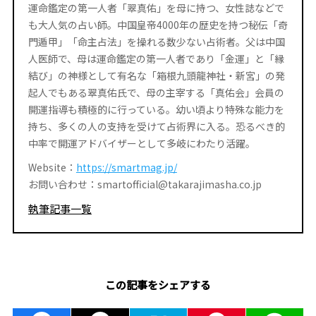
運命鑑定の第一人者「翠真佑」を母に持つ、女性誌などで
も大人気の占い師。中国皇帝4000年の歴史を持つ秘伝「奇
門遁甲」「命主占法」を操れる数少ない占術者。父は中国
人医師で、母は運命鑑定の第一人者であり「金運」と「縁
結び」の神様として有名な「箱根九頭龍神社・新宮」の発
起人でもある翠真佑氏で、母の主宰する「真佑会」会員の
開運指導も積極的に行っている。幼い頃より特殊な能力を
持ち、多くの人の支持を受けて占術界に入る。恐るべき的
中率で開運アドバイザーとして多岐にわたり活躍。
Website：
https://smartmag.jp/
お問い合わせ：smartofficial@takarajimasha.co.jp
執筆記事一覧
この記事をシェアする