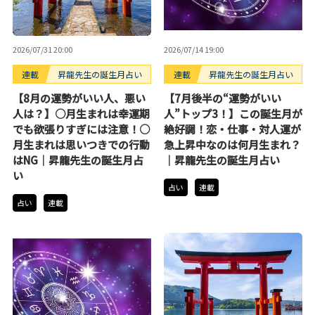
2026/07/31 20:00
2026/07/14 19:00
連載
昇龍先生の誕生月占い
連載
昇龍先生の誕生月占い
【8月の運勢がいい人、悪い
【7月後半の“運勢がいい
人は？】○月生まれは幸運期
人”トップ3！】この誕生月が
でも欲張りすぎには注意！○
絶好調！恋・仕事・対人運が
月生まれは思いつきでの行動
急上昇中なのは何月生まれ？
はNG｜昇龍先生の誕生月占
｜昇龍先生の誕生月占い
い
占い
連載
占い
連載