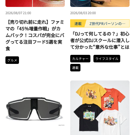
2026/08/07 21:00
2026/08/03 20:00
【売り切れ前に走れ】ファミ
連載
Z世代PRパーソンのキ
マの「45％増量作戦」がカ
ニナルTrendope
「DJって何してるの？」初心
ムバック！コスパが完全にバ
者が公式DJスクールに潜入し
グってる注目フード5選を実
て分かった“意外な仕事”とは
食
カルチャー
ライフスタイル
グルメ
連載