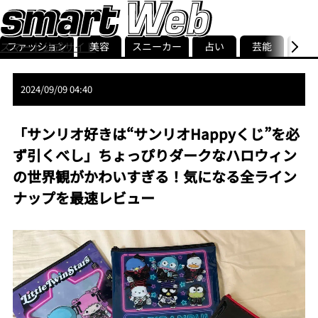
ファッション
美容
スニーカー
占い
芸能
グル
スマート公式サイト
ストリ
smart最新号
記事一覧
ランキング
2024/09/09 04:40
「サンリオ好きは“サンリオHappyくじ”を必
ず引くべし」ちょっぴりダークなハロウィン
の世界観がかわいすぎる！気になる全ライン
ナップを最速レビュー