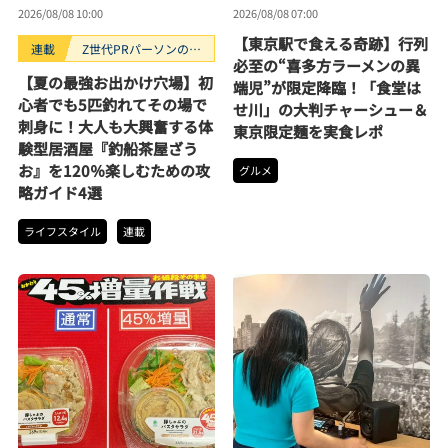
2026/08/08 10:00
2026/08/08 07:00
【東京駅で食える奇跡】行列
連載
Z世代PRパーソンのキ
必至の“喜多方ラーメンの異
ニナルTrendope
【夏の最強お出かけ穴場】初
端児”が限定降臨！「食堂は
心者でも5匹釣れてその場で
せ川」の大判チャーシュー＆
刺身に！大人も大興奮する体
東京限定麺を実食レポ
験型居酒屋『釣船茶屋ざう
お』を120％楽しむための攻
グルメ
略ガイド4選
ライフスタイル
連載