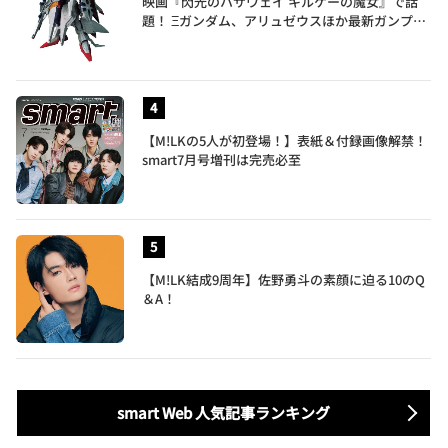
映画『閃光のハサウェイ キルケーの魔女』で話
題！ Ξガンダム、アリュゼウスほか最新ガンプラ
を一挙紹介
【M!LKの5人が初登場！】表紙＆付録画像解禁！
smart7月号増刊は完売必至
【M!LK結成9周年】佐野勇斗の素顔に迫る10のQ
＆A！
smart Web 人気記事ランキング