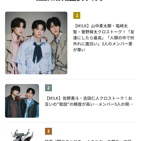
【M!LK】山中柔太朗・塩﨑太
智・曽野舜太クロストーク！「友
達にしたら最高」「人類の中で桁
外れに面白い」3人のメンバー愛
が尊い
【M!LK】佐野勇斗・吉田仁人クロストーク！お
互いの"取説"の精度が高い…メンバー5人の現在
地も語る