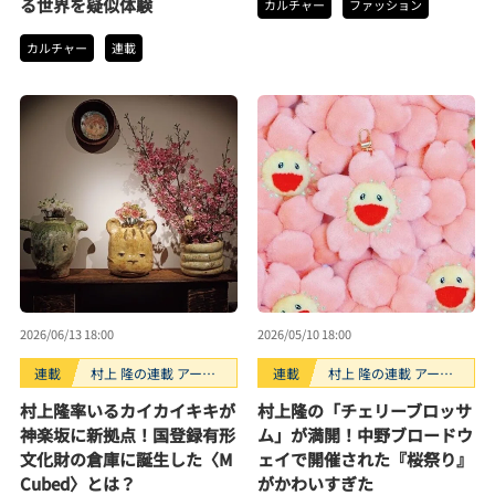
る世界を疑似体験
カルチャー
ファッション
カルチャー
連載
2026/06/13 18:00
2026/05/10 18:00
連載
村上 隆の連載 アーテ
連載
村上 隆の連載 アーテ
ィストが創るモノ
ィストが創るモノ
村上隆率いるカイカイキキが
村上隆の「チェリーブロッサ
神楽坂に新拠点！国登録有形
ム」が満開！中野ブロードウ
文化財の倉庫に誕生した〈M
ェイで開催された『桜祭り』
Cubed〉とは？
がかわいすぎた