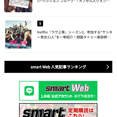
い“パッション フルーツ”！カプセル入りメンソ
ールが仲間入り
Netflix『ラヴ上等』シーズン2、参加する“ヤンキ
ー男女11人”を一挙紹介！顔面タトゥー美容師、
元暴走族総長、人気キャバ嬢も
smart Web 人気記事ランキング