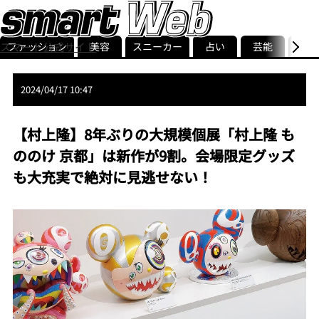
ファッション
美容
スニーカー
占い
芸能
グル
スマート公式サイト
ストリ
smart最新号
記事一覧
ランキング
2024/04/17 10:47
【村上隆】8年ぶりの大規模個展「村上隆 も
ののけ 京都」は新作が9割。会場限定グッズ
も大充実で絶対に見逃せない！