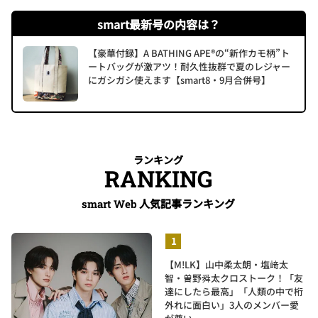
smart最新号の内容は？
【豪華付録】A BATHING APE®の“新作カモ柄”ト
ートバッグが激アツ！耐久性抜群で夏のレジャー
にガシガシ使えます【smart8・9月合併号】
ランキング
RANKING
人気記事ランキング
smart Web
【M!LK】山中柔太朗・塩﨑太
智・曽野舜太クロストーク！「友
達にしたら最高」「人類の中で桁
外れに面白い」3人のメンバー愛