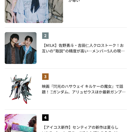
が尊い
【M!LK】佐野勇斗・吉田仁人クロストーク！お
互いの"取説"の精度が高い…メンバー5人の現在
地も語る
映画『閃光のハサウェイ キルケーの魔女』で話
題！ Ξガンダム、アリュゼウスほか最新ガンプラ
を一挙紹介
【アイコス新作】センティアの新作は夏らし