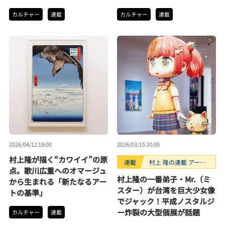
カルチャー
連載
カルチャー
連載
2026/04/12 18:00
2026/03/15 20:00
村上隆が描く“カワイイ”の原
連載
村上 隆の連載 アーテ
点。歌川広重へのオマージュ
ィストが創るモノ
村上隆の一番弟子・Mr.（ミ
から生まれる「新たなるアー
スター）が台湾を巨大少女像
トの基準」
でジャック！平成ノスタルジ
ー炸裂の大型個展が話題
カルチャー
連載