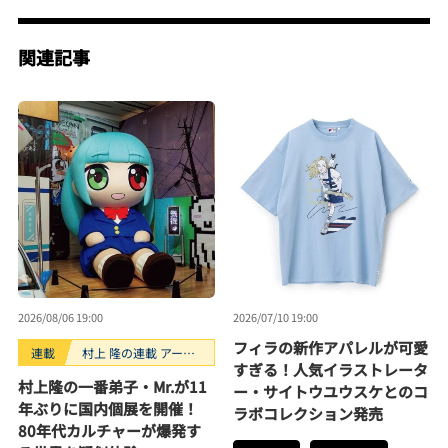
関連記事
2026/08/06 19:00
2026/07/10 19:00
フィラの新作アパレルが可愛
連載
村上 隆の連載 アーテ
すぎる！人気イラストレータ
ィストが創るモノ
村上隆の一番弟子・Mr.が11
ー・サイトウユウスケとのコ
年ぶりに国内個展を開催！
ラボコレクション発売
80年代カルチャーが爆発す