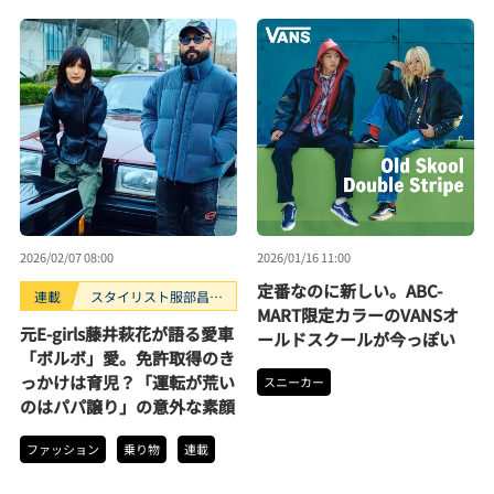
2026/02/07 08:00
2026/01/16 11:00
定番なのに新しい。ABC-
連載
スタイリスト服部昌孝
MART限定カラーのVANSオ
のマシン沼。
元E-girls藤井萩花が語る愛車
ールドスクールが今っぽい
「ボルボ」愛。免許取得のき
っかけは育児？「運転が荒い
スニーカー
のはパパ譲り」の意外な素顔
ファッション
乗り物
連載