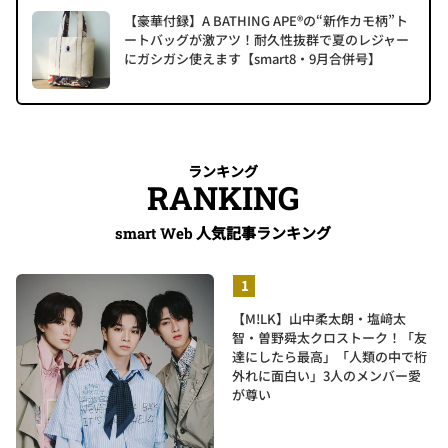
【豪華付録】A BATHING APE®の“新作カモ柄”ト
ートバッグが激アツ！耐久性抜群で夏のレジャー
にガシガシ使えます【smart8・9月合併号】
ランキング
RANKING
人気記事ランキング
smart Web
【M!LK】山中柔太朗・塩﨑太
智・曽野舜太クロストーク！「友
達にしたら最高」「人類の中で桁
外れに面白い」3人のメンバー愛
が尊い