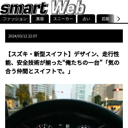
ファッション
美容
スニーカー
占い
芸能
グル
スマート公式サイト
ストリ
smart最新号
記事一覧
ランキング
2024/03/12 22:07
【スズキ・新型スイフト】デザイン、走行性
能、安全技術が揃った“俺たちの一台”「気の
合う仲間とスイフトで。」