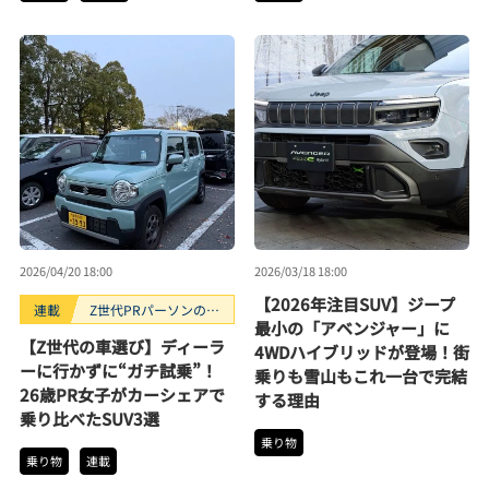
2026/04/20 18:00
2026/03/18 18:00
【2026年注目SUV】ジープ
連載
Z世代PRパーソンのキ
最小の「アベンジャー」に
ニナルTrendope
【Z世代の車選び】ディーラ
4WDハイブリッドが登場！街
ーに行かずに“ガチ試乗”！
乗りも雪山もこれ一台で完結
26歳PR女子がカーシェアで
する理由
乗り比べたSUV3選
乗り物
乗り物
連載