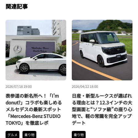
関連記事
2026/07/18 19:00
2026/04/22 18:00
表参道の新名所へ！「I’m
日産・新型ルークスが選ばれ
donut?」コラボも楽しめる
る理由とは？12.3インチの大
メルセデスの最新スポット
型画面と“ソファ級”の座り心
「Mercedes-Benz STUDIO
地で、軽の常識を完全アップ
TOKYO」を徹底レポ
デート
グルメ
乗り物
乗り物