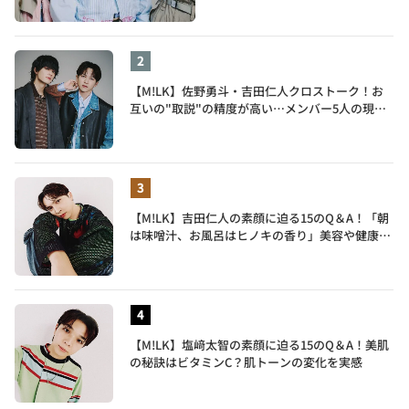
【M!LK】佐野勇斗・吉田仁人クロストーク！お
互いの"取説"の精度が高い…メンバー5人の現在
地も語る
【M!LK】吉田仁人の素顔に迫る15のQ＆A！「朝
は味噌汁、お風呂はヒノキの香り」美容や健康習
慣を明かす
【M!LK】塩﨑太智の素顔に迫る15のQ＆A！美肌
の秘訣はビタミンC？肌トーンの変化を実感