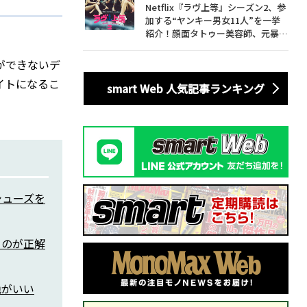
Netflix『ラヴ上等』シーズン2、参
加する“ヤンキー男女11人”を一挙
紹介！顔面タトゥー美容師、元暴走
族総長、人気キャバ嬢も
ができないデ
イトになるこ
smart Web 人気記事ランキング
シューズを
るのが正解
色がいい