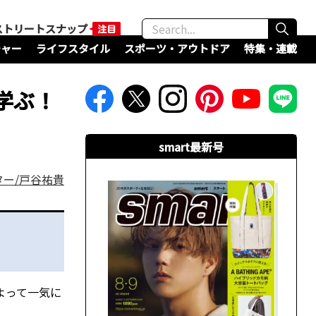
ストリートスナップ
チャー
ライフスタイル
スポーツ・アウトドア
特集・連載
学ぶ！
smart最新号
ター/戸谷祐貴
よって一気に