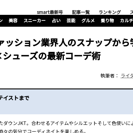
smart最新号
記事一覧
ランキング
ン
美容
スニーカー
占い
芸能
グルメ
乗り物
カル
ファッション業界人のスナップから
×シューズの最新コーデ術
執筆者：
ライ
テイストまで
たダウンJKT。合わせるアイテムやシルエットそして色使いに
時々の気分でコーディネイトを楽しめる。