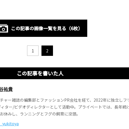
この記事の画像一覧を見る（6枚）
1
2
この記事を書いた人
谷祐貴
チャー雑誌の編集部とファッションPR会社を経て、2022年に独立しフ
ディター/ビデオディレクターとして活動中。プライベートでは、長年続
お休みし、ランニングとフグの飼育に没頭。
_yukitoya