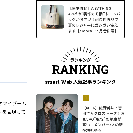
【豪華付録】A BATHING
APE®の“新作カモ柄”トートバ
ッグが激アツ！耐久性抜群で
夏のレジャーにガシガシ使え
ます【smart8・9月合併号】
ランキング
RANKING
人気記事ランキング
smart Web
のマイブーム
【M!LK】佐野勇斗・吉
トを表現して
田仁人クロストーク！お
互いの"取説"の精度が
高い…メンバー5人の現
在地も語る