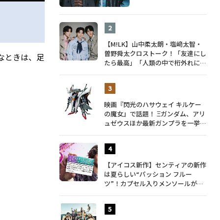
【M!LK】山中柔太朗・塩﨑太智・
曽野舜太クロストーク！「友達にし
なときは、足
たら最高」「人類の中で桁外れに面
白い」3人のメンバー愛が尊い
映画『閃光のハサウェイ キルケー
の魔女』で話題！ Ξガンダム、アリ
ュゼウスほか最新ガンプラを一挙紹
介
【アイコス新作】センティアの新作
は夏らしい“パッション フルー
ツ”！カプセル入りメンソールが仲
間入り