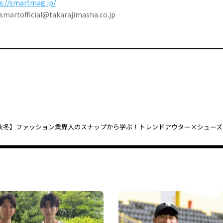
s://smartmag.jp/
tofficial@takarajimasha.co.jp
4年秋冬】ファッション業界人のスナップから学ぶ！トレンドアウター×シュー