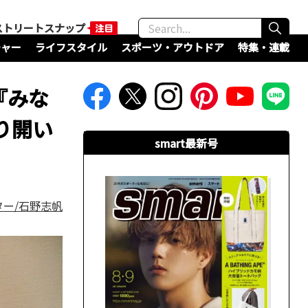
ストリートスナップ
チャー
ライフスタイル
スポーツ・アウトドア
特集・連載
『みな
り開い
smart最新号
ター/石野志帆