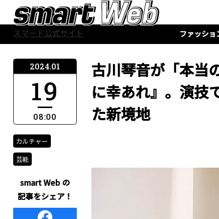
スマート公式サイト
ファッショ
古川琴音が「本当
2024.01
19
に幸あれ』。演技
た新境地
08:00
カルチャー
芸能
smart Web の
記事をシェア！