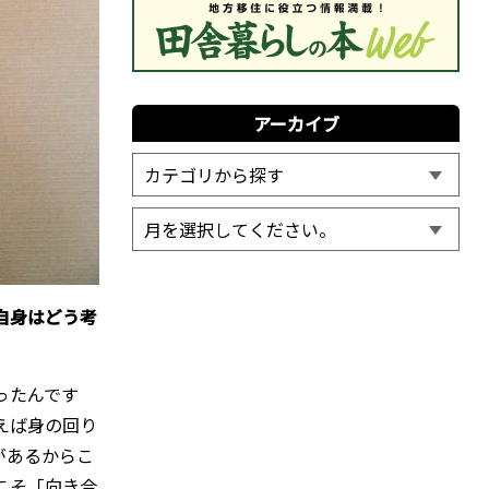
アーカイブ
自身はどう考
ったんです
えば身の回り
があるからこ
こそ「向き合