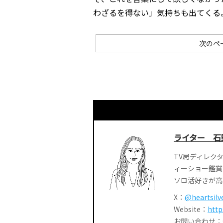
わざるを得ない」気持ちも出てくる
次のペ
ライター 石
TV局ディレク
ィーショー鑑賞
ソロ活好きが高
X：
@heartsilv
Website：
http
お問い合わせ：smar