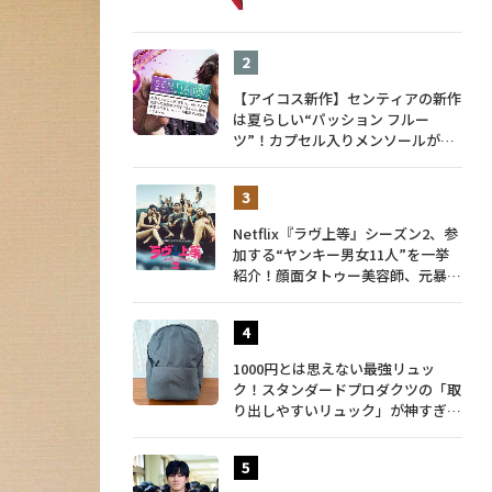
【アイコス新作】センティアの新作
は夏らしい“パッション フルー
ツ”！カプセル入りメンソールが仲
間入り
Netflix『ラヴ上等』シーズン2、参
加する“ヤンキー男女11人”を一挙
紹介！顔面タトゥー美容師、元暴走
族総長、人気キャバ嬢も
1000円とは思えない最強リュッ
ク！スタンダードプロダクツの「取
り出しやすいリュック」が神すぎ
た…徹底レビュー