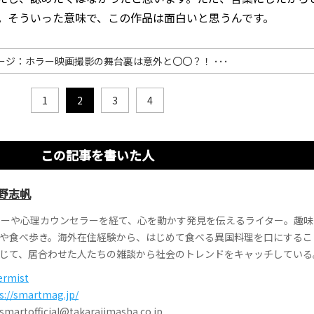
。そういった意味で、この作品は面白いと思うんです。
ージ：ホラー映画撮影の舞台裏は意外と〇〇？！ ･･･
1
2
3
4
この記事を書いた人
野志帆
ターや心理カウンセラーを経て、心を動かす発見を伝えるライター。趣
や食べ歩き。海外在住経験から、はじめて食べる異国料理を口にするこ
じて、居合わせた人たちの雑談から社会のトレンドをキャッチしている
ermist
s://smartmag.jp/
tofficial@takarajimasha.co.jp