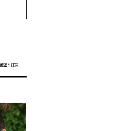
古川琴音が「本当の意味でゾッとした」ホラー映画『みなに幸あれ』。演技で体感した絶望と狂気 、そして切り開いた新境地