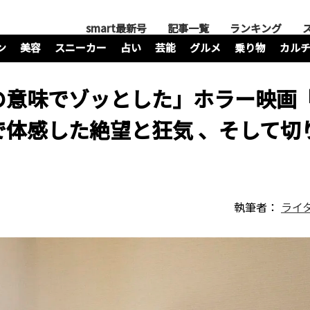
smart最新号
記事一覧
ランキング
ン
美容
スニーカー
占い
芸能
グルメ
乗り物
カル
の意味でゾッとした」ホラー映画
で体感した絶望と狂気 、そして切
執筆者：
ライ