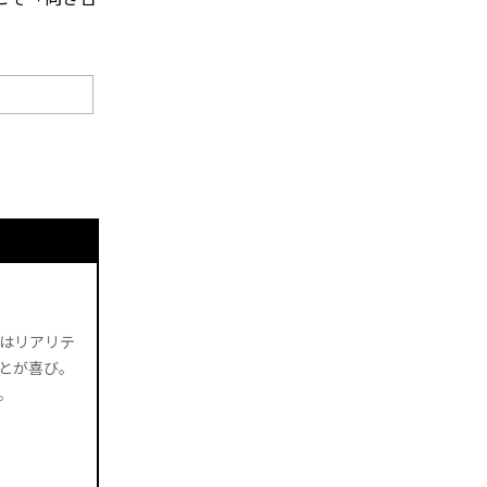
味はリアリテ
とが喜び。
。