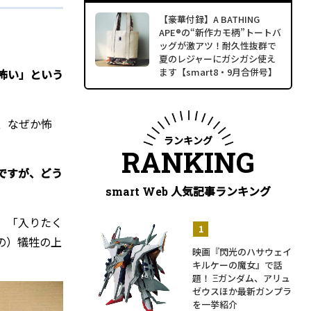
【豪華付録】A BATHING
APE®の“新作カモ柄”トートバ
ッグが激アツ！耐久性抜群で
夏のレジャーにガシガシ使え
ます【smart8・9月合併号】
怖い」という
、なぜか怖
ランキング
RANKING
ですが、どう
人気記事ランキング
smart Web
」「入りたく
の）犠牲の上
映画『閃光のハサウェイ
キルケーの魔女』で話
題！ Ξガンダム、アリュ
ゼウスほか最新ガンプラ
を一挙紹介