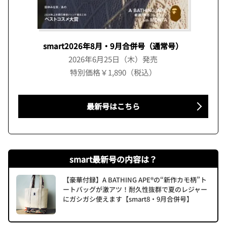
smart2026年8月・9月合併号（通常号）
2026年6月25日（木）発売
特別価格￥1,890（税込）
最新号はこちら
smart最新号の内容は？
【豪華付録】A BATHING APE®の“新作カモ柄”ト
ートバッグが激アツ！耐久性抜群で夏のレジャー
にガシガシ使えます【smart8・9月合併号】