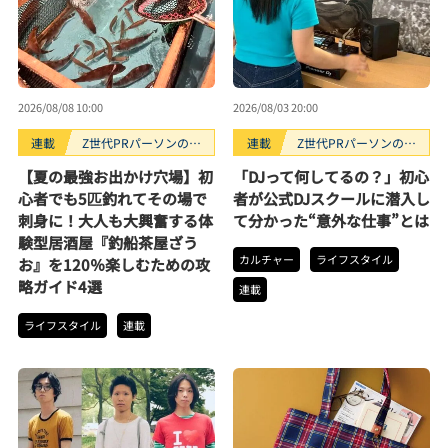
2026/08/08 10:00
2026/08/03 20:00
連載
Z世代PRパーソンのキ
連載
Z世代PRパーソンのキ
ニナルTrendope
ニナルTrendope
【夏の最強お出かけ穴場】初
「DJって何してるの？」初心
心者でも5匹釣れてその場で
者が公式DJスクールに潜入し
刺身に！大人も大興奮する体
て分かった“意外な仕事”とは
験型居酒屋『釣船茶屋ざう
カルチャー
ライフスタイル
お』を120％楽しむための攻
略ガイド4選
連載
ライフスタイル
連載