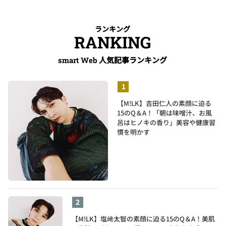
ランキング
RANKING
人気記事ランキング
smart Web
【M!LK】吉田仁人の素顔に迫る
15のQ＆A！「朝は味噌汁、お風
呂はヒノキの香り」美容や健康習
慣を明かす
【M!LK】塩﨑太智の素顔に迫る15のQ＆A！美肌