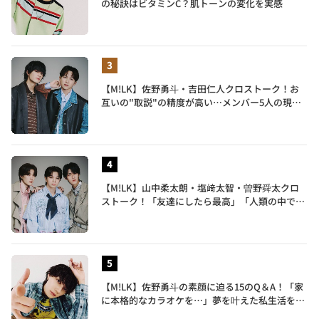
の秘訣はビタミンC？肌トーンの変化を実感
【M!LK】佐野勇斗・吉田仁人クロストーク！お
互いの"取説"の精度が高い…メンバー5人の現在
地も語る
【M!LK】山中柔太朗・塩﨑太智・曽野舜太クロ
ストーク！「友達にしたら最高」「人類の中で桁
外れに面白い」3人のメンバー愛が尊い
【M!LK】佐野勇斗の素顔に迫る15のQ＆A！「家
に本格的なカラオケを…」夢を叶えた私生活を公
開