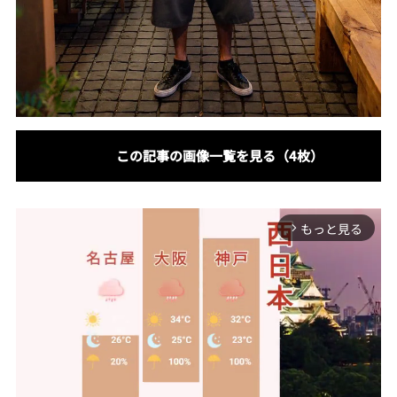
この記事の画像一覧を見る（4枚）
もっと見る
arrow_forward_ios