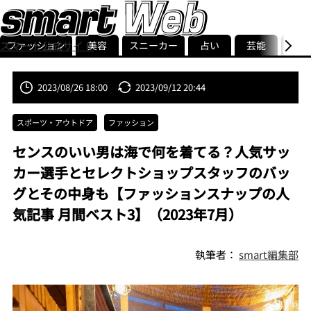
ファッション
美容
スニーカー
占い
芸能
グル
スマート公式サイト
ストリ
smart最新号
記事一覧
ランキング
2023/08/26 18:00
2023/09/12 20:44
スポーツ・アウトドア
ファッション
センスのいい男は海で何を着てる？人気サッ
カー選手とセレクトショップスタッフのバッ
グとその中身も【ファッションスナップの人
気記事 月間ベスト3】（2023年7月）
執筆者：
smart編集部