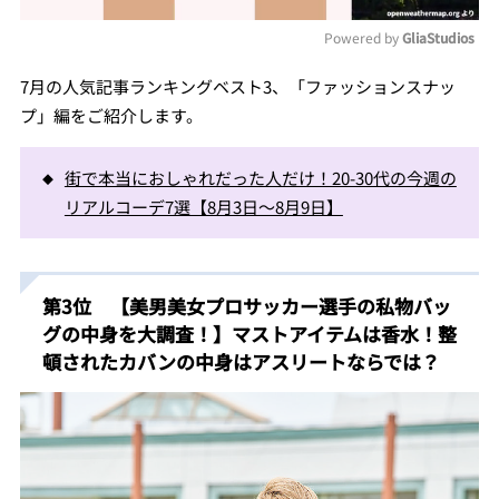
Powered by 
GliaStudios
Mute
7月の人気記事ランキングベスト3、「ファッションスナッ
プ」編をご紹介します。
街で本当におしゃれだった人だけ！20-30代の今週の
リアルコーデ7選【8月3日〜8月9日】
第3位 【美男美女プロサッカー選手の私物バッ
グの中身を大調査！】マストアイテムは香水！整
頓されたカバンの中身はアスリートならでは？