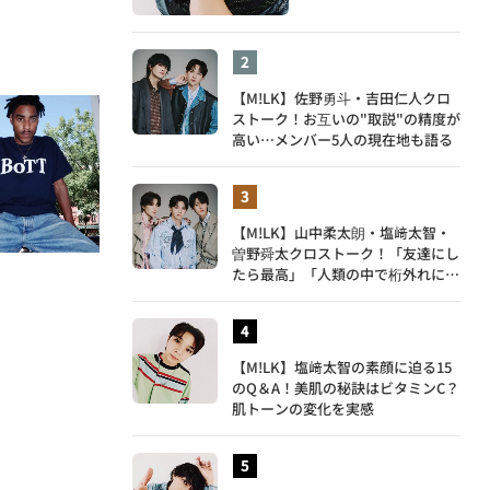
【M!LK】佐野勇斗・吉田仁人クロ
ストーク！お互いの"取説"の精度が
高い…メンバー5人の現在地も語る
【M!LK】山中柔太朗・塩﨑太智・
曽野舜太クロストーク！「友達にし
たら最高」「人類の中で桁外れに面
白い」3人のメンバー愛が尊い
【M!LK】塩﨑太智の素顔に迫る15
のQ＆A！美肌の秘訣はビタミンC？
肌トーンの変化を実感