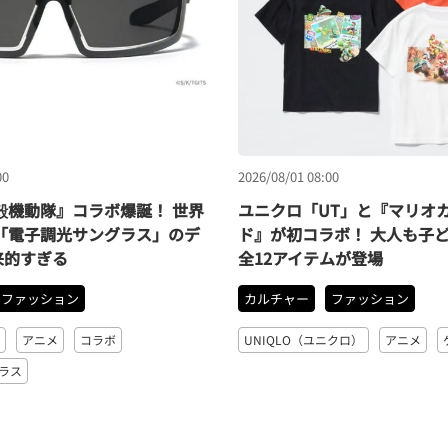
00
2026/08/01 08:00
攻殻機動隊』コラボ爆誕！ 世界
ユニクロ「UT」と『マリオカ
本「電子調光サングラス」のデ
ド』が初コラボ！ 大人も子
来的すぎる
全12アイテムが登場
ファッション
カルチャー
ファッション
）
アニメ
コラボ
UNIQLO（ユニクロ）
アニメ
ラス