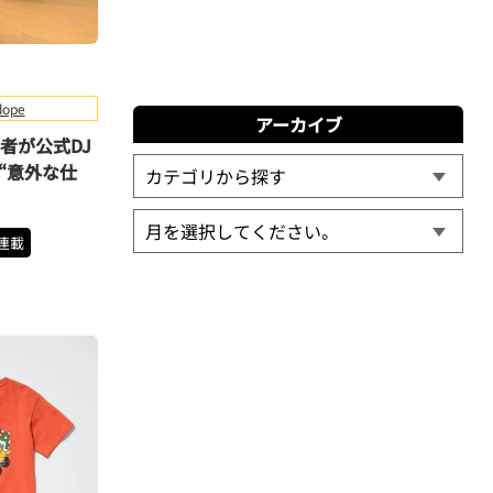
ope
アーカイブ
者が公式DJ
“意外な仕
連載