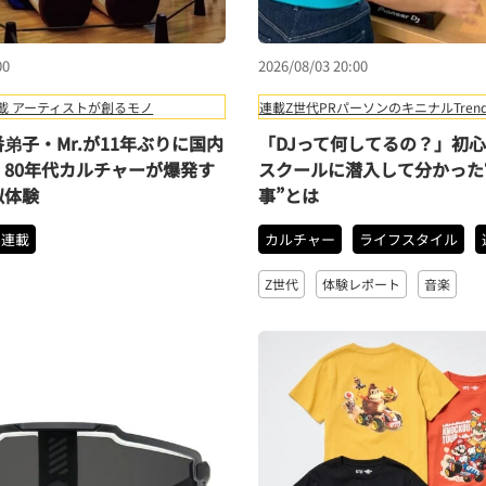
00
2026/08/03 20:00
載 アーティストが創るモノ
連載
Z世代PRパーソンのキニナルTrend
弟子・Mr.が11年ぶりに国内
「DJって何してるの？」初心
80年代カルチャーが爆発す
スクールに潜入して分かった
似体験
事”とは
連載
カルチャー
ライフスタイル
Z世代
体験レポート
音楽