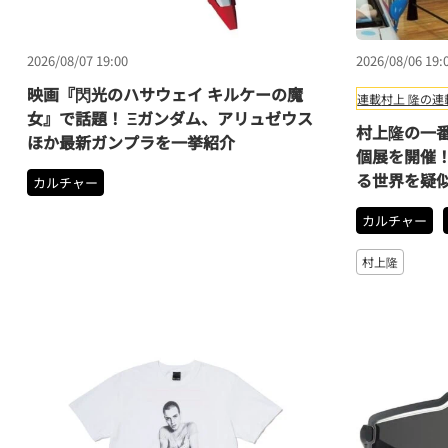
2026/08/07 19:00
2026/08/06 19:
映画『閃光のハサウェイ キルケーの魔
連載
村上 隆の連
女』で話題！ Ξガンダム、アリュゼウス
村上隆の一番
ほか最新ガンプラを一挙紹介
個展を開催！
る世界を疑
カルチャー
カルチャー
村上隆