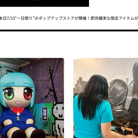
】本日7/23“一日限り”のポップアップストアが開催！即完確実な限定アイテム