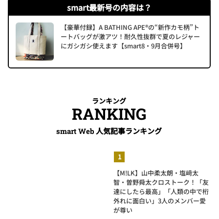
smart最新号の内容は？
【豪華付録】A BATHING APE®の“新作カモ柄”ト
ートバッグが激アツ！耐久性抜群で夏のレジャー
にガシガシ使えます【smart8・9月合併号】
ランキング
RANKING
人気記事ランキング
smart Web
【M!LK】山中柔太朗・塩﨑太
智・曽野舜太クロストーク！「友
達にしたら最高」「人類の中で桁
外れに面白い」3人のメンバー愛
が尊い