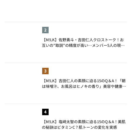
【M!LK】佐野勇斗・吉田仁人クロストーク！お
互いの"取説"の精度が高い…メンバー5人の現在
地も語る
【M!LK】吉田仁人の素顔に迫る15のQ＆A！「朝
は味噌汁、お風呂はヒノキの香り」美容や健康習
慣を明かす
【M!LK】塩﨑太智の素顔に迫る15のQ＆A！美肌
の秘訣はビタミンC？肌トーンの変化を実感