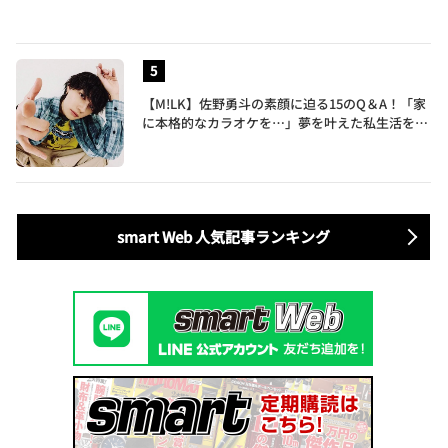
【M!LK】佐野勇斗の素顔に迫る15のQ＆A！「家
に本格的なカラオケを…」夢を叶えた私生活を公
開
smart Web 人気記事ランキング