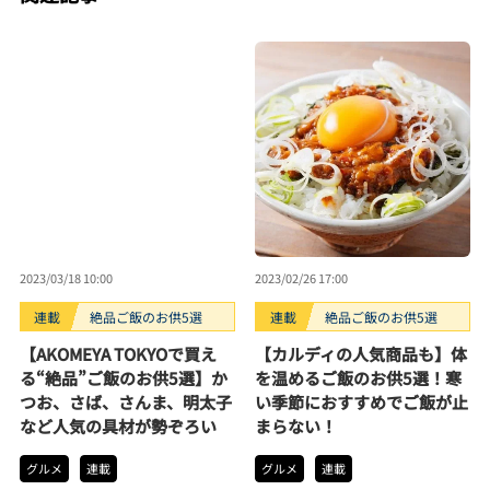
2023/03/18 10:00
2023/02/26 17:00
連載
絶品ご飯のお供5選
連載
絶品ご飯のお供5選
【AKOMEYA TOKYOで買え
【カルディの人気商品も】体
る“絶品”ご飯のお供5選】か
を温めるご飯のお供5選！寒
つお、さば、さんま、明太子
い季節におすすめでご飯が止
など人気の具材が勢ぞろい
まらない！
グルメ
連載
グルメ
連載