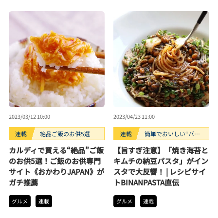
2023/03/12 10:00
2023/04/23 11:00
連載
絶品ご飯のお供5選
連載
簡単でおいしい“バ
ズ”パスタレシピ
カルディで買える“絶品”ご飯
【旨すぎ注意】「焼き海苔と
のお供5選！ご飯のお供専門
キムチの納豆パスタ」がイン
サイト《おかわりJAPAN》が
スタで大反響！ | レシピサイ
ガチ推薦
トBINANPASTA直伝
グルメ
連載
グルメ
連載