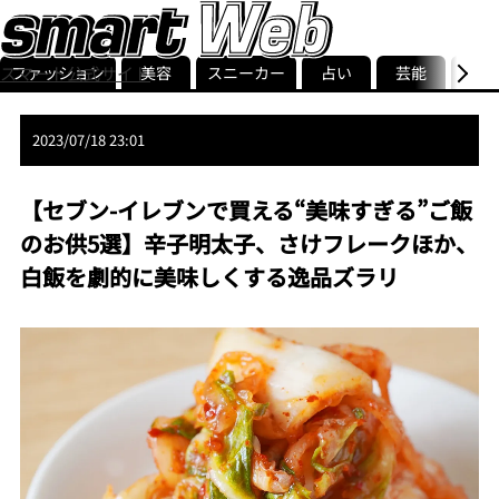
ファッション
美容
スニーカー
占い
芸能
グル
スマート公式サイト
ストリ
smart最新号
記事一覧
ランキング
2023/07/18 23:01
【セブン-イレブンで買える“美味すぎる”ご飯
のお供5選】辛子明太子、さけフレークほか、
白飯を劇的に美味しくする逸品ズラリ