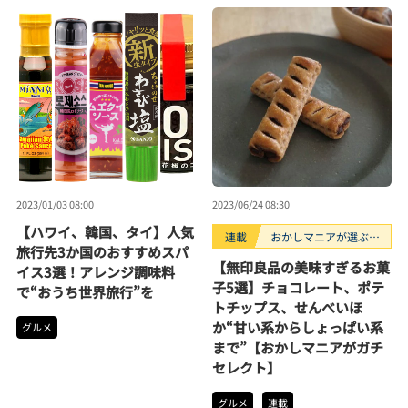
2023/01/03 08:00
2023/06/24 08:30
【ハワイ、韓国、タイ】人気
連載
おかしマニアが選ぶお
旅行先3か国のおすすめスパ
すすめお菓子3選
【無印良品の美味すぎるお菓
イス3選！アレンジ調味料
子5選】チョコレート、ポテ
で“おうち世界旅行”を
トチップス、せんべいほ
か“甘い系からしょっぱい系
グルメ
まで”【おかしマニアがガチ
セレクト】
グルメ
連載