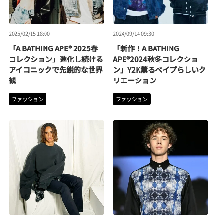
2025/02/15 18:00
2024/09/14 09:30
「A BATHING APE® 2025春
「新作！A BATHING
コレクション」進化し続ける
APE®2024秋冬コレクショ
アイコニックで先鋭的な世界
ン」Y2K薫るべイプらしいク
観
リエーション
ファッション
ファッション