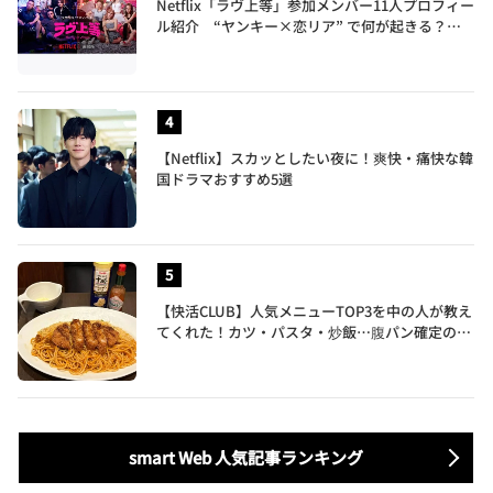
Netflix「ラヴ上等」参加メンバー11人プロフィー
ル紹介 “ヤンキー×恋リア” で何が起きる？地
上波では絶対に放送できない究極の恋リアが爆誕
【Netflix】スカッとしたい夜に！爽快・痛快な韓
国ドラマおすすめ5選
【快活CLUB】人気メニューTOP3を中の人が教え
てくれた！カツ・パスタ・炒飯…腹パン確定のガ
ッツリ飯を食べ尽くす
smart Web 人気記事ランキング