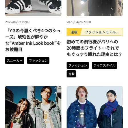
2025/06/07 19:00
2025/04/26 20:00
「Y-3の今履くべき4つのシュ
連載
ファッションモデルの
ーズ」琥珀色が鮮やか
好きなもの
初めての飛行機がパリへの
な“Amber Ink Look book”を
20時間のフライト…それで
お披露目
もぐっすり眠れた理由とは？
スニーカー
ファッション
ファッション
ライフスタイル
連載