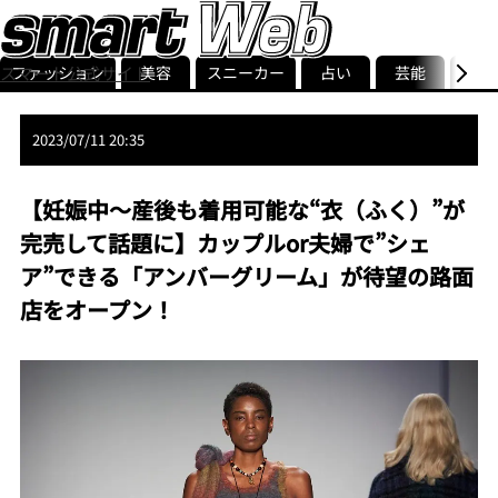
ファッション
美容
スニーカー
占い
芸能
グル
スマート公式サイト
ストリ
smart最新号
記事一覧
ランキング
2023/07/11 20:35
【妊娠中〜産後も着用可能な“衣（ふく）”が
完売して話題に】カップルor夫婦で”シェ
ア”できる「アンバーグリーム」が待望の路面
店をオープン！