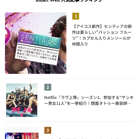
【アイコス新作】センティアの新
作は夏らしい“パッション フルー
ツ”！カプセル入りメンソールが
仲間入り
Netflix『ラヴ上等』シーズン2、参加する“ヤンキ
ー男女11人”を一挙紹介！顔面タトゥー美容師、
元暴走族総長、人気キャバ嬢も