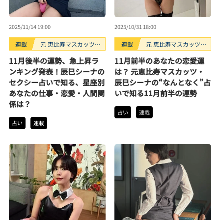
2025/11/14 19:00
2025/10/31 18:00
連載
元 恵比寿マスカッツ・
連載
元 恵比寿マスカッツ・
辰巳シーナのなんとな
辰巳シーナのなんとな
11月後半の運勢、急上昇ラ
11月前半のあなたの恋愛運
く占い
く占い
ンキング発表！辰巳シーナの
は？ 元恵比寿マスカッツ・
セクシー占いで知る、星座別
辰巳シーナの“なんとなく”占
あなたの仕事・恋愛・人間関
いで知る11月前半の運勢
係は？
占い
連載
占い
連載