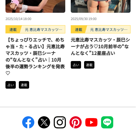
2025/10/14 18:00
2025/09/30 19:00
連載
元 恵比寿マスカッツ・
連載
元 恵比寿マスカッツ・
辰巳シーナのなんとな
辰巳シーナのなんとな
【ちょっぴりエッチで、めち
元恵比寿マスカッツ・辰巳シ
く占い
く占い
ゃ当・た・る占い】元恵比寿
ーナが占う♡10月前半の“な
マスカッツ・辰巳シーナ
んとなく”12星座占い
の“なんとなく”占い｜10月
占い
連載
後半の運勢ランキングを発表
♡
占い
連載