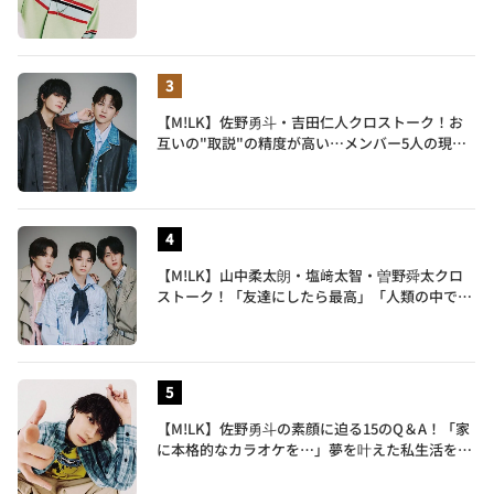
【M!LK】佐野勇斗・吉田仁人クロストーク！お
互いの"取説"の精度が高い…メンバー5人の現在
地も語る
【M!LK】山中柔太朗・塩﨑太智・曽野舜太クロ
ストーク！「友達にしたら最高」「人類の中で桁
外れに面白い」3人のメンバー愛が尊い
【M!LK】佐野勇斗の素顔に迫る15のQ＆A！「家
に本格的なカラオケを…」夢を叶えた私生活を公
開