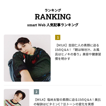
ランキング
RANKING
人気記事ランキング
smart Web
【M!LK】吉田仁人の素顔に迫る
15のQ＆A！「朝は味噌汁、お風
呂はヒノキの香り」美容や健康習
慣を明かす
【M!LK】塩﨑太智の素顔に迫る15のQ＆A！美肌
の秘訣はビタミンC？肌トーンの変化を実感