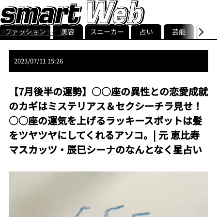
ファッション
美容
スニーカー
占い
芸能
グル
スマート公式サイト
ストリ
smart最新号
記事一覧
ランキング
2023/07/11 15:26
【7月後半の運勢】○○座の異性との恋愛成就
のカギはミステリアス＆セクシーチラ見せ！
○○座の運気を上げるラッキースポットは髪
をツヤツヤにしてくれるアソコ。| 元 恵比寿
マスカッツ・辰巳シーナのなんとなく星占い