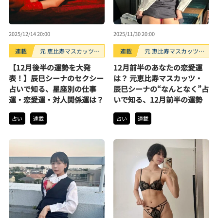
2025/12/14 20:00
2025/11/30 20:00
連載
元 恵比寿マスカッツ・
連載
元 恵比寿マスカッツ・
辰巳シーナのなんとな
辰巳シーナのなんとな
【12月後半の運勢を大発
12月前半のあなたの恋愛運
く占い
く占い
表！】辰巳シーナのセクシー
は？ 元恵比寿マスカッツ・
占いで知る、星座別の仕事
辰巳シーナの“なんとなく”占
運・恋愛運・対人関係運は？
いで知る、12月前半の運勢
占い
連載
占い
連載