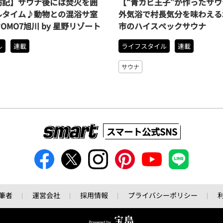
訪記】サウナ後には焚火を囲
【“青カビ王子”が作ったサ
ルタイム♪動物との混浴サ室
外気浴で村長気分を味わえる
OMO7旭川 by 星野リゾート
市のハイスぺックサウナ
ル
連載
ライフスタイル
連載
サウナ
スマート公式SNS
筆者
運営会社
採用情報
プライバシーポリシー