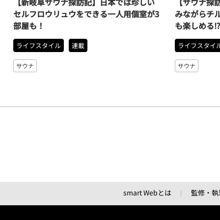
【新岐阜サウナ探訪記】日本では珍しい
【サウナ探
セルフロウリュウをできる一人用個室が3
みながらチ
部屋も！
も楽しめる⁉
ライフスタイル
連載
ライフスタイ
サウナ
サウナ
smart Webとは
監修・執