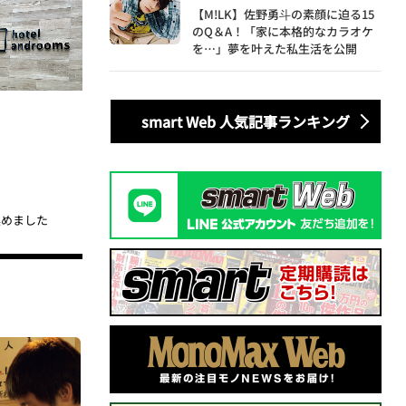
【M!LK】佐野勇斗の素顔に迫る15
のQ＆A！「家に本格的なカラオケ
を…」夢を叶えた私生活を公開
smart Web 人気記事ランキング
集めました