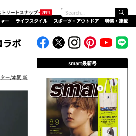
ストリートスナップ
チャー
ライフスタイル
スポーツ・アウトドア
特集・連載
コラボ
smart最新号
ター/本間 新