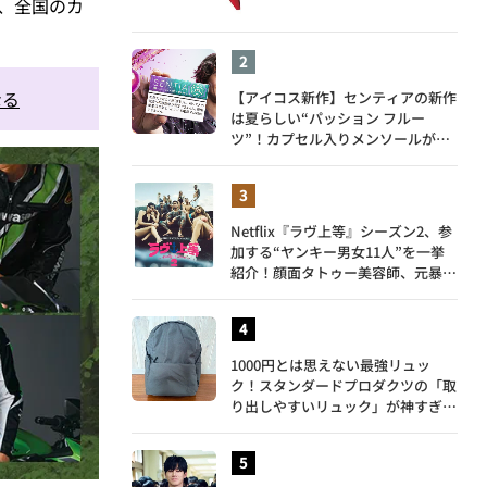
、全国のカ
ute
なる
【アイコス新作】センティアの新作
は夏らしい“パッション フルー
ツ”！カプセル入りメンソールが仲
間入り
Netflix『ラヴ上等』シーズン2、参
加する“ヤンキー男女11人”を一挙
紹介！顔面タトゥー美容師、元暴走
族総長、人気キャバ嬢も
1000円とは思えない最強リュッ
ク！スタンダードプロダクツの「取
り出しやすいリュック」が神すぎ
た…徹底レビュー