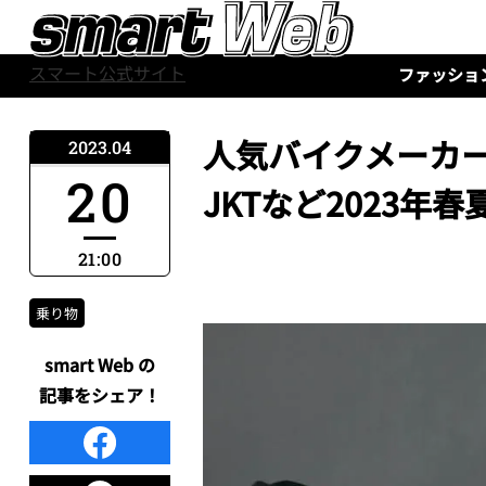
スマート公式サイト
ファッショ
人気バイクメーカ
2023.04
20
JKTなど2023年
21:00
乗り物
smart Web の
記事をシェア！