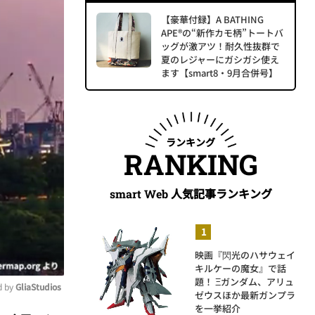
【豪華付録】A BATHING
APE®の“新作カモ柄”トートバ
ッグが激アツ！耐久性抜群で
夏のレジャーにガシガシ使え
ます【smart8・9月合併号】
ランキング
RANKING
人気記事ランキング
smart Web
映画『閃光のハサウェイ
キルケーの魔女』で話
題！ Ξガンダム、アリュ
 by 
GliaStudios
ゼウスほか最新ガンプラ
を一挙紹介