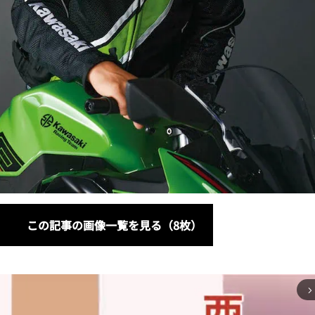
この記事の画像一覧を見る（8枚）
arrow_forward_ios