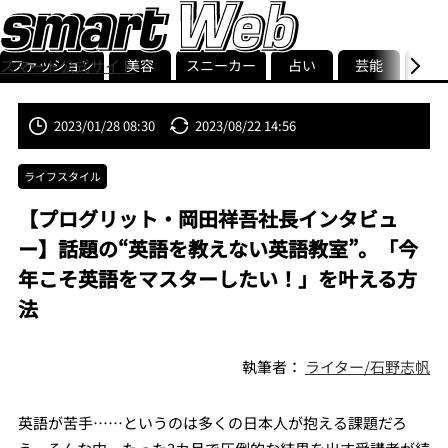
ファッション
美容
スニーカー
占い
芸能
グル
スマート公式サイト
ストリ
smart最新号
記事一覧
ランキング
2023/01/28 08:30
2023/08/22 14:56
ライフスタイル
【プログリット・岡田祥吾社長インタビュ
ー】話題の“英語を教えない英語教室”。「今
年こそ英語をマスターしたい！」を叶える方
法
執筆者：
ライター/石野志帆
英語が苦手……というのは多くの日本人が抱える課題だろ