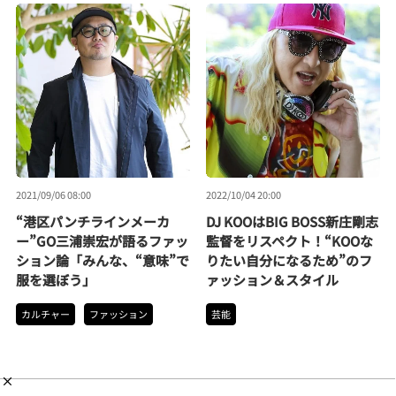
2021/09/06 08:00
2022/10/04 20:00
“港区パンチラインメーカ
DJ KOOはBIG BOSS新庄剛志
ー”GO三浦崇宏が語るファッ
監督をリスペクト！“KOOな
ション論「みんな、“意味”で
りたい自分になるため”のフ
服を選ぼう」
ァッション＆スタイル
カルチャー
ファッション
芸能