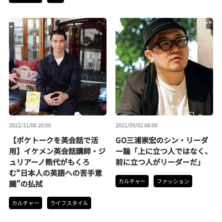
2022/11/06 20:00
2021/09/02 08:00
【ポケトークを英会話で活
GO三浦崇宏のシン・リーダ
用】イケメン英会話講師・ジ
ー論「上に立つ人ではなく、
ュリアーノ熊代がもくろ
前に立つ人がリーダーだ」
む“日本人の英語への苦手意
カルチャー
ファッション
識”の払拭
カルチャー
ライフスタイル