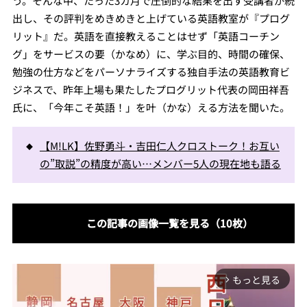
う。そんな中、たった3カ月で圧倒的な結果を出す受講者が続
出し、その評判をめきめきと上げている英語教室が『プログ
リット』だ。英語を直接教えることはせず「英語コーチン
グ」をサービスの要（かなめ）に、学ぶ目的、時間の確保、
勉強の仕方などをパーソナライズする独自手法の英語教育ビ
ジネスで、昨年上場も果たしたプログリット代表の岡田祥吾
氏に、「今年こそ英語！」を叶（かな）える方法を聞いた。
【M!LK】佐野勇斗・吉田仁人クロストーク！お互い
の”取説”の精度が高い…メンバー5人の現在地も語る
この記事の画像一覧を見る（10枚）
もっと見る
arrow_forward_ios