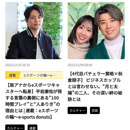
2022/12/10 20:15
2022/12/04 08:00
【4代目バチェラー黄皓×秋
連載
eスポーツの輪〜e-
倉諒子】 ビジネスカップル
sports donuts
【局アナからeスポーツキャ
とは言わせない。“月と太
スターへ転身】平岩康佑が発
陽”の二人、その深い絆の秘
する言葉の裏側にある“100
訣とは
時間プレイ”と“人ありき”の
理由とは | 連載：eスポーツ
カルチャー
芸能
の輪〜e-sports donuts】
カルチャー
連載