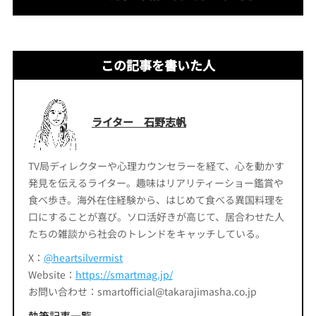
この記事を書いた人
ライター 石野志帆
TV局ディレクターや心理カウンセラーを経て、心を動かす
発見を伝えるライター。趣味はリアリティーショー鑑賞や
食べ歩き。海外在住経験から、はじめて食べる異国料理を
口にすることが喜び。ソロ活好きが高じて、居合わせた人
たちの雑談から社会のトレンドをキャッチしている。
X：
@heartsilvermist
Website：
https://smartmag.jp/
お問い合わせ：smartofficial@takarajimasha.co.jp
執筆記事一覧