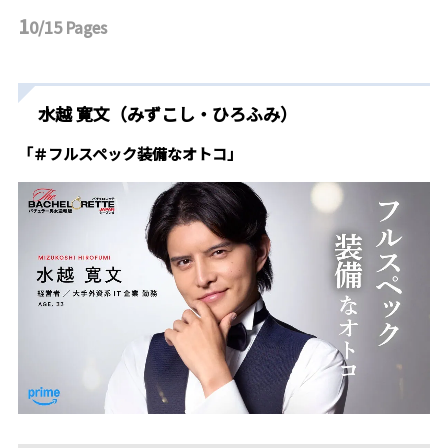
1
0/15
Pages
水越 寛文（みずこし・ひろふみ）
「＃フルスペック装備なオトコ」