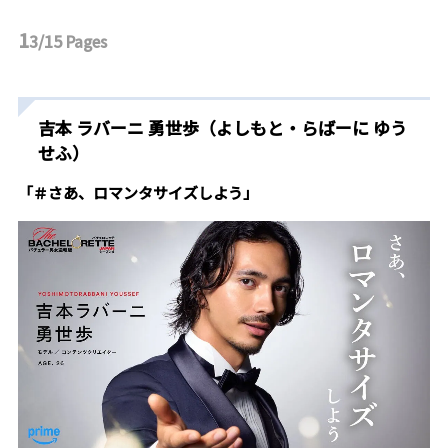
1
3/15
Pages
吉本 ラバーニ 勇世歩（よしもと・らばーに ゆう
せふ）
「＃さあ、ロマンタサイズしよう」