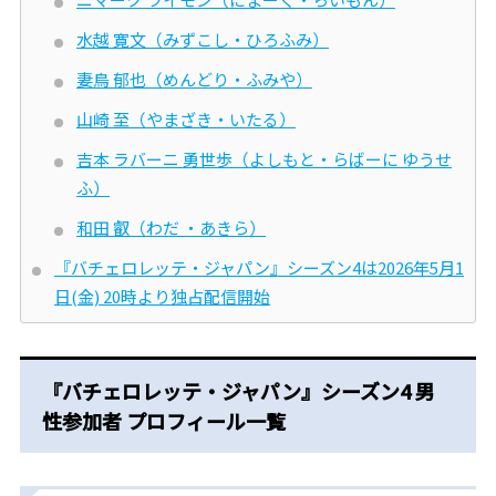
水越 寛文（みずこし・ひろふみ）
妻鳥 郁也（めんどり・ふみや）
山崎 至（やまざき・いたる）
吉本 ラバーニ 勇世歩（よしもと・らばーに ゆうせ
ふ）
和田 叡（わだ ・あきら）
『バチェロレッテ・ジャパン』シーズン4は2026年5月1
日(金) 20時より独占配信開始
『バチェロレッテ・ジャパン』シーズン4 男
性参加者 プロフィール一覧