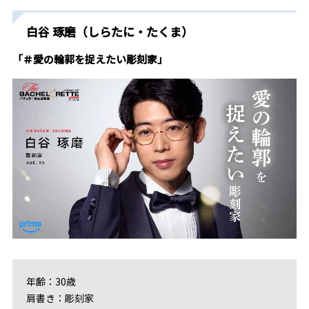
白谷 琢磨（しらたに・たくま）
「＃愛の輪郭を捉えたい彫刻家」
年齢：30歳
肩書き：彫刻家