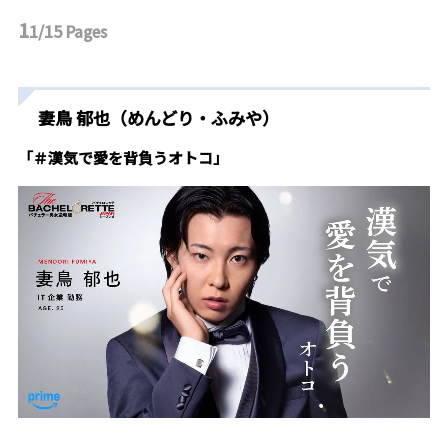
1
1/15
Pages
妻鳥 郁也（めんどり・ふみや）
「＃漢気で愛を背負うオトコ」