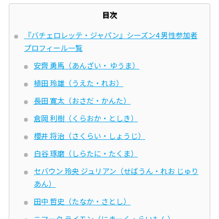
目次
『バチェロレッテ・ジャパン』シーズン4 男性参加者
プロフィール一覧
安齊 勇馬（あんざい・ ゆうま）
植田 玲雄（うえた・れお）
長田 寛太（おさだ・かんた）
倉岡 利樹（くらおか・としき）
櫻井 将治（さくらい・しょうじ）
白谷 琢磨（しらたに・たくま）
セバウン 玲央 ジュリアン（せばうん・れお じゅり
あん）
田中 哲史（たなか・さとし）
ニマーク ライモン（にまーく・らいもん）