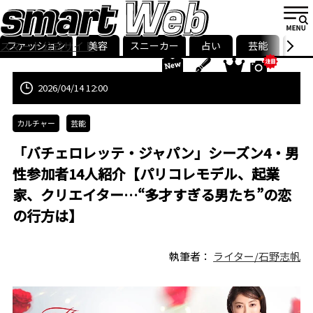
ファッション
美容
スニーカー
占い
芸能
グル
スマート公式サイト
ストリ
smart最新号
記事一覧
ランキング
2026/04/14 12:00
カルチャー
芸能
「バチェロレッテ・ジャパン」シーズン4・男
性参加者14人紹介【パリコレモデル、起業
家、クリエイター…“多才すぎる男たち”の恋
の行方は】
執筆者：
ライター/石野志帆