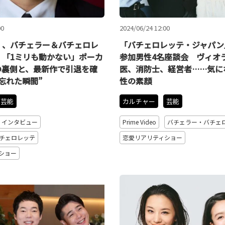
00
2024/06/24 12:00
」、バチェラー＆バチェロレ
「バチェロレッテ・ジャパン
！「1ミリも動かない」ポーカ
参加男性4名座談会 ヴィオ
の裏側と、最新作で引退を確
医、消防士、経営者……気に
忘れた瞬間”
性の素顔
芸能
カルチャー
芸能
インタビュー
Prime Video
バチェラー・バチェ
チェロレッテ
恋愛リアリティショー
ショー