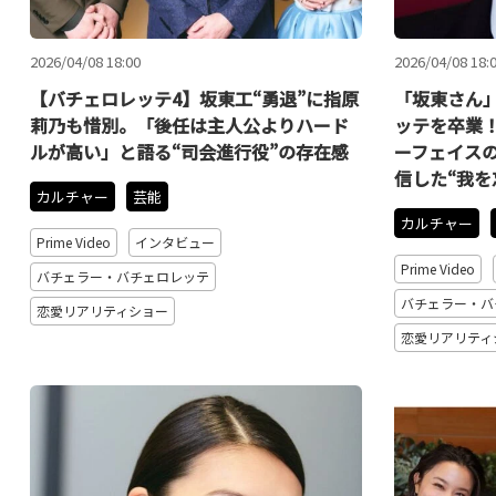
2026/04/08 18:00
2026/04/08 18:
【バチェロレッテ4】坂東工“勇退”に指原
「坂東さん
莉乃も惜別。「後任は主人公よりハード
ッテを卒業
ルが高い」と語る“司会進行役”の存在感
ーフェイス
信した“我を
カルチャー
芸能
カルチャー
Prime Video
インタビュー
Prime Video
バチェラー・バチェロレッテ
バチェラー・バ
恋愛リアリティショー
恋愛リアリティ