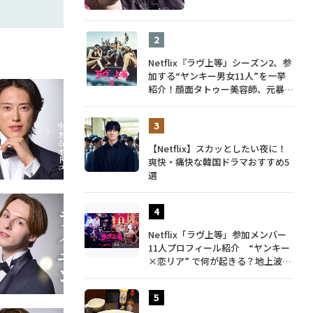
Netflix『ラヴ上等』シーズン2、参
加する“ヤンキー男女11人”を一挙
紹介！顔面タトゥー美容師、元暴走
族総長、人気キャバ嬢も
【Netflix】スカッとしたい夜に！
爽快・痛快な韓国ドラマおすすめ5
選
Netflix「ラヴ上等」参加メンバー
11人プロフィール紹介 “ヤンキー
×恋リア” で何が起きる？地上波で
は絶対に放送できない究極の恋リア
が爆誕