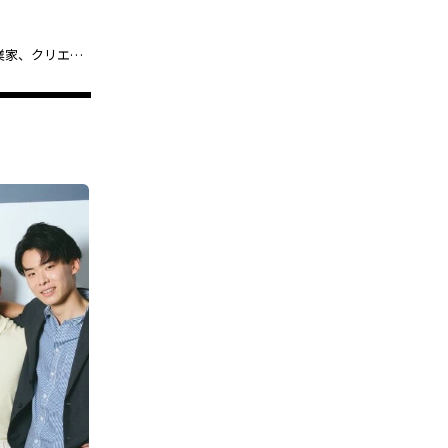
「バチェロレッテ・ジャパン」シーズン4・男性参加者14人紹介【パリコレモデル、起業家、クリエイター…“多才すぎる男たち”の恋の行方は】