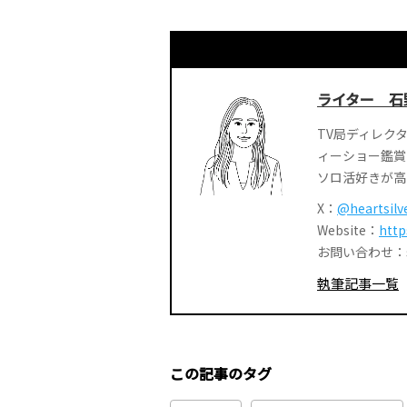
ライター 石
TV局ディレク
ィーショー鑑賞
ソロ活好きが高
X：
@heartsilv
Website：
http
お問い合わせ：smar
執筆記事一覧
この記事のタグ