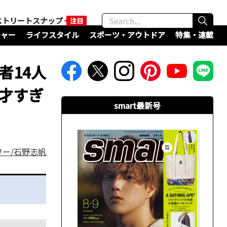
ストリートスナップ
チャー
ライフスタイル
スポーツ・アウトドア
特集・連載
者14人
才すぎ
smart最新号
ター/石野志帆