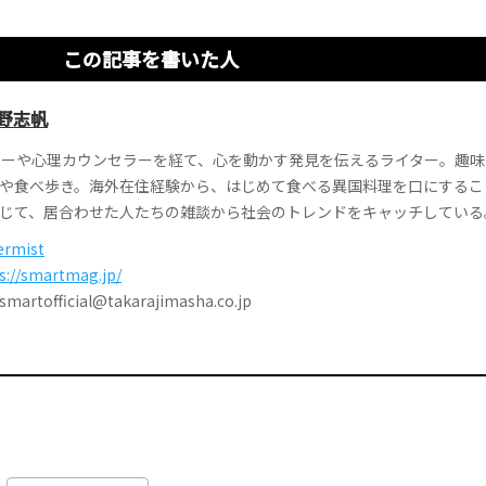
この記事を書いた人
野志帆
ターや心理カウンセラーを経て、心を動かす発見を伝えるライター。趣
や食べ歩き。海外在住経験から、はじめて食べる異国料理を口にするこ
じて、居合わせた人たちの雑談から社会のトレンドをキャッチしている
ermist
s://smartmag.jp/
tofficial@takarajimasha.co.jp