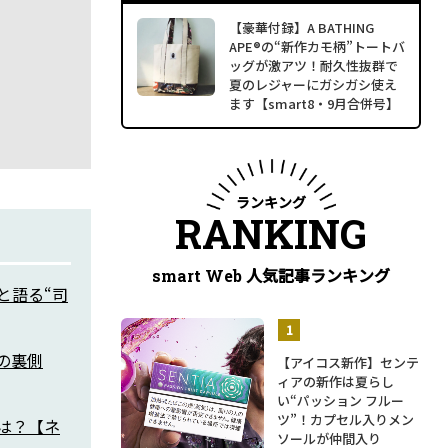
【豪華付録】A BATHING
APE®の“新作カモ柄”トートバ
ッグが激アツ！耐久性抜群で
夏のレジャーにガシガシ使え
ます【smart8・9月合併号】
ランキング
RANKING
人気記事ランキング
smart Web
と語る“司
の裏側
【アイコス新作】センテ
ィアの新作は夏らし
い“パッション フルー
ツ”！カプセル入りメン
は？【ネ
ソールが仲間入り