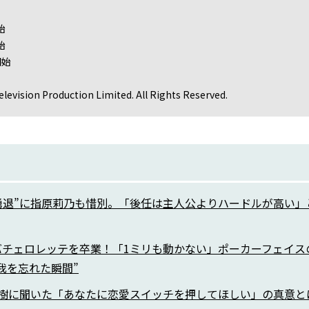
始
始
開始
levision Production Limited. All Rights Reserved.
勇退”に指原莉乃も惜別。「後任は主人公よりハードルが高い」
バチェロレッテを卒業！「1ミリも動かない」ポーカーフェイス
我を忘れた瞬間”
亜樹に聞いた「あなたに恋愛スイッチを押してほしい」の真意と