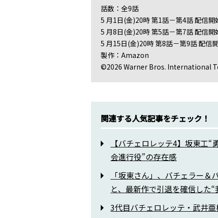
話数：全9話
5 月1日(金)20時 第1話－第4話 配信開
5 月8日(金)20時 第5話－第7話 配信開
5 月15日(金)20時 第8話－第9話 配信
製作：Amazon
©2026 Warner Bros. International Te
関連する人気記事をチェック！
【バチェロレッテ4】坂東工“
会進行役”の存在感
「坂東さん」、バチェラー＆
と、最新作で引退を確信した“
3代目バチェロレッテ・武井