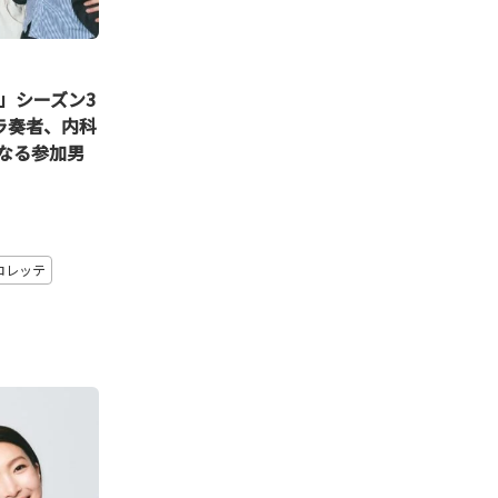
」シーズン3
ラ奏者、内科
なる参加男
ロレッテ