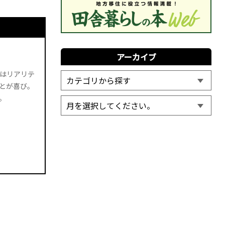
アーカイブ
味はリアリテ
とが喜び。
。