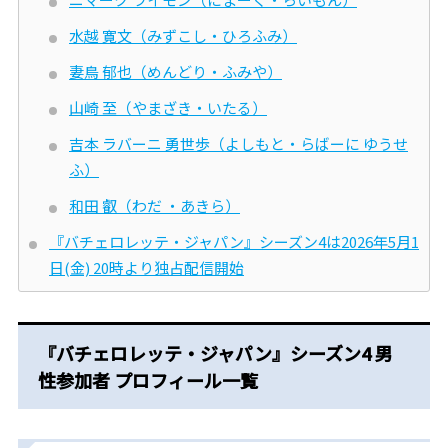
水越 寛文（みずこし・ひろふみ）
妻鳥 郁也（めんどり・ふみや）
山崎 至（やまざき・いたる）
吉本 ラバーニ 勇世歩（よしもと・らばーに ゆうせ
ふ）
和田 叡（わだ ・あきら）
『バチェロレッテ・ジャパン』シーズン4は2026年5月1
日(金) 20時より独占配信開始
『バチェロレッテ・ジャパン』シーズン4 男
性参加者 プロフィール一覧