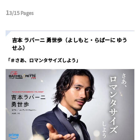
1
3/15
Pages
吉本 ラバーニ 勇世歩（よしもと・らばーに ゆう
せふ）
「＃さあ、ロマンタサイズしよう」