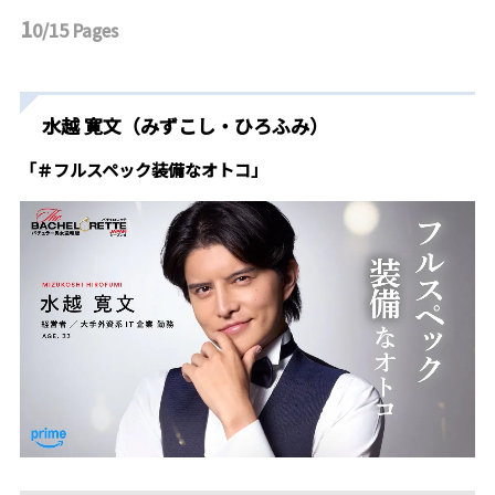
1
0/15
Pages
水越 寛文（みずこし・ひろふみ）
「＃フルスペック装備なオトコ」