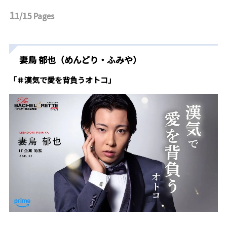
1
1/15
Pages
妻鳥 郁也（めんどり・ふみや）
「＃漢気で愛を背負うオトコ」