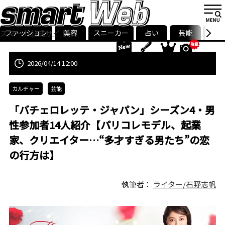
ファッション
美容
スニーカー
占い
芸能
グル
スマート公式サイト
ストリ
smart最新号
記事一覧
ランキング
2026/04/14 12:00
カルチャー
芸能
「バチェロレッテ・ジャパン」シーズン4・男
性参加者14人紹介【パリコレモデル、起業
家、クリエイター…“多才すぎる男たち”の恋
の行方は】
執筆者：
ライター/石野志帆