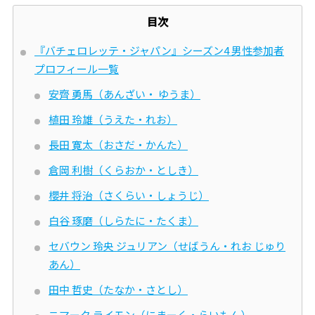
目次
『バチェロレッテ・ジャパン』シーズン4 男性参加者
プロフィール一覧
安齊 勇馬（あんざい・ ゆうま）
植田 玲雄（うえた・れお）
長田 寛太（おさだ・かんた）
倉岡 利樹（くらおか・としき）
櫻井 将治（さくらい・しょうじ）
白谷 琢磨（しらたに・たくま）
セバウン 玲央 ジュリアン（せばうん・れお じゅり
あん）
田中 哲史（たなか・さとし）
ニマーク ライモン（にまーく・らいもん）