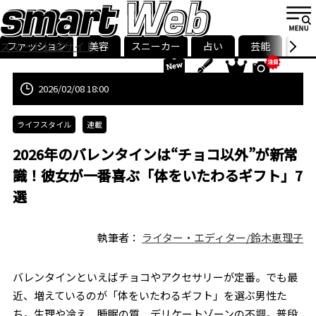
ファッション
美容
スニーカー
占い
芸能
グル
スマート公式サイト
ストリ
smart最新号
記事一覧
ランキング
2026/02/08 18:00
ライフスタイル
連載
2026年のバレンタインは“チョコ以外”が新常
識！彼女が一番喜ぶ「体をいたわるギフト」7
選
執筆者：
ライター・エディター/鈴木恵理子
バレンタインといえばチョコやアクセサリーが定番。でも最
近、増えているのが「体をいたわるギフト」を選ぶ男性た
ち。生理や冷え、睡眠の質、デリケートゾーンの不調。普段