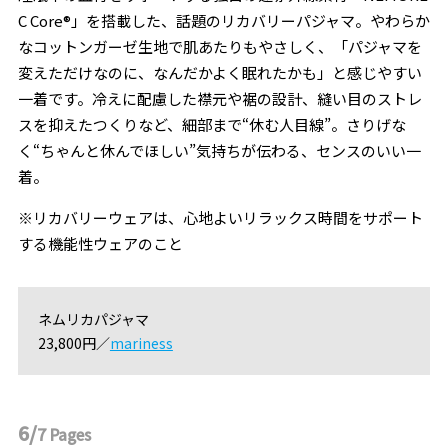
C Core®︎」を搭載した、話題のリカバリーパジャマ。やわらか
なコットンガーゼ生地で肌あたりもやさしく、「パジャマを
変えただけなのに、なんだかよく眠れたかも」と感じやすい
一着です。冷えに配慮した襟元や裾の設計、縫い目のストレ
スを抑えたつくりなど、細部まで“休む人目線”。さりげな
く“ちゃんと休んでほしい”気持ちが伝わる、センスのいい一
着。
※リカバリーウェアは、心地よいリラックス時間をサポート
する機能性ウェアのこと
ネムリカパジャマ
23,800円／
mariness
6/
7
Pages