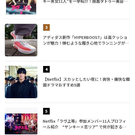
キー男女11人”を一挙紹介！顔面タトゥー美容
師、元暴走族総長、人気キャバ嬢も
アディダス新作「HYPERBOOST」は高クッショ
ンが魅力！弾むような履き心地でランニングがも
っと楽しく
【Netflix】スカッとしたい夜に！爽快・痛快な韓
国ドラマおすすめ5選
Netflix「ラヴ上等」参加メンバー11人プロフィ
ール紹介 “ヤンキー×恋リア” で何が起きる？
地上波では絶対に放送できない究極の恋リアが爆