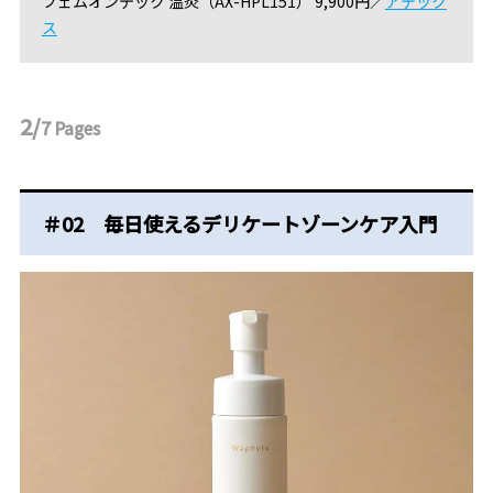
フェムオンテック 温灸（AX-HPL151） 9,900円／
アテック
ス
2/
7
Pages
＃02 毎日使えるデリケートゾーンケア入門