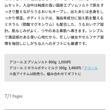
ムセット。入浴中は純度の高い国産エプソムソルトで肌をす
っきり整えながらうるおいもキープし、出たあとは全身をし
っかり保湿。ボディミルクは、海由来成分に加え肌を整える
ミネラル（硫酸マグネシウム）も配合した、うるおいケア設
計。肌なじみがよく、つやのある素肌へ導きます。シンプル
で満足感のある使い心地だから、忙しい彼女やセルフケア習
慣を後回しにしがちな人へのギフトにも最適です。
アコール エプソムソルト 800g 1,000円
アコール ミネラルボディミルク 300g 3,480円／
アコール
※各アイテムは別売り。組み合わせてギフトに
7/
7
Pages