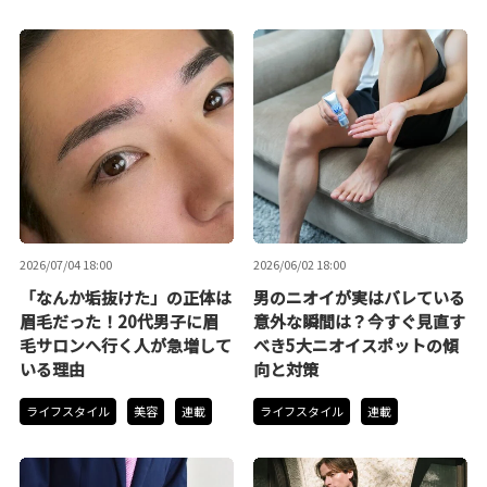
2026/07/04 18:00
2026/06/02 18:00
「なんか垢抜けた」の正体は
男のニオイが実はバレている
眉毛だった！20代男子に眉
意外な瞬間は？今すぐ見直す
毛サロンへ行く人が急増して
べき5大ニオイスポットの傾
いる理由
向と対策
ライフスタイル
美容
連載
ライフスタイル
連載