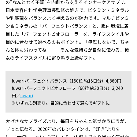
の“なんとなく不調”を内側から支えるインナーケアサプリ。
日本美容内科学会理事長監修の処方で、ビタミン・ミネラル
や乳酸菌をバランスよく補えるのが魅力です。マルチビタミ
ン＆ミネラルの「パーフェクトバランス」と、腸内環境に着
目した「パーフェクトビオフローラ」を、ライフスタイルや
目的に合わせて選べるのもポイント。「無理しないで、ちゃ
んと体も労わってね」——そんな気持ちが自然に伝わる、彼
女のライフスタイルに寄り添う上級ギフト。
fuwariパーフェクトバランス（150粒 約15日分）4,860円
fuwariパーフェクトビオフローラ（60粒 約30日分）3,240
円／
fuwari
※いずれも別売り。目的に合わせて選んでギフトに
大げさなサプライズより、毎日をちゃんと気づかうほうが、
ずっと伝わる。2026年のバレンタインは、“好き”より先
に、“大切にしたい”を形にする。体調までさりげなく気づか