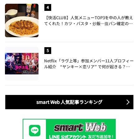
【快活CLUB】人気メニューTOP3を中の人が教え
てくれた！カツ・パスタ・炒飯…腹パン確定のガ
ッツリ飯を食べ尽くす
Netflix「ラヴ上等」参加メンバー11人プロフィー
ル紹介 “ヤンキー×恋リア” で何が起きる？地
上波では絶対に放送できない究極の恋リアが爆誕
smart Web 人気記事ランキング