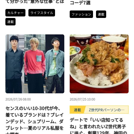
て分かった“意外な仕事”とは
コーデ7選
カルチャー
ライフスタイル
ファッション
連載
連載
2026/07/26 08:00
2026/07/25 10:00
センスのいい10-30代が今、
連載
Z世代PRパーソンのキ
着ているブランドは？ブレイ
ニナルTrendope
デートで「いい店知ってる
ンデッド、シュプリーム、ダ
ね」と言われたいZ世代男子
ブレット…夏のリアル私服を
に捧ぐ。創業129年、神田の