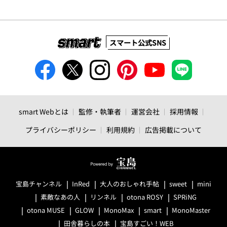
スマート公式SNS
smart Webとは
監修・執筆者
運営会社
採用情報
プライバシーポリシー
利用規約
広告掲載について
宝島チャンネル
InRed
大人のおしゃれ手帖
sweet
mini
素敵なあの人
リンネル
otona ROSY
SPRiNG
otona MUSE
GLOW
MonoMax
smart
MonoMaster
田舎暮らしの本
宝島すごい！WEB