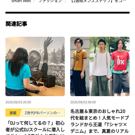
【1週間メンズスナップ】冬コーデの正解はこれ！20代・30代が魅せる最新ストリートスタイル7選
smart Web
ファッション
関連記事
2026/08/03 20:00
2026/08/02 08:00
名古屋＆東京のおしゃれ20
連載
Z世代PRパーソンのキ
代を総まとめ！人気モードブ
ニナルTrendope
「DJって何してるの？」初心
ランドから王道「Tシャツ×
者が公式DJスクールに潜入し
デニム」まで、真夏のリアル