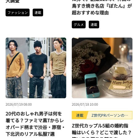
大調査
鳥すき焼き名店『ぼたん』が
超おすすめな理由
ファッション
連載
グルメ
連載
2026/07/19 08:00
2026/07/18 10:00
20代のおしゃれ男子は何を
連載
Z世代PRパーソンのキ
着てる？ファミマ黒Tからレ
ニナルTrendope
Z世代カップル5組の婚約指
オパード柄まで渋谷・原宿・
輪はいくら？どこで渡した？
下北沢のリアル私服7選