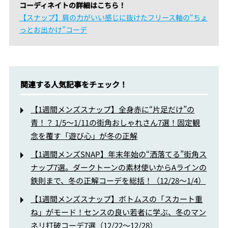
コーディネイトの詳細はこちら！
【スナップ】肩の力がいい感じに抜けたフリース軸の“ちょ
っとお出かけ”コーデ
関連する人気記事をチェック！
【1週間メンズスナップ】全身赤に“片足だけ”の
青！？ 1/5〜1/11の街角おしゃれさん7選！固定観
念を覆す「遊び心」が冬の正解
【1週間メンズSNAP】年末年始の“洒落てる”街角ス
ナップ7選。ダークトーンの素材使いからAラインの
鉄則まで、冬の正解コーデを総括！（12/28～1/4）
【1週間メンズスナップ】ボトムスの「スカート重
ね」がモード！センスの良い若者に学ぶ、冬のマン
ネリ打破コーデ7選（12/22～12/28）