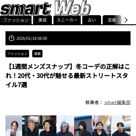
ファッション
美容
スニーカー
占い
芸能
グル
スマート公式サイト
ストリ
smart最新号
記事一覧
ランキング
2026/01/18 08:00
ファッション
連載
【1週間メンズスナップ】冬コーデの正解はこ
れ！20代・30代が魅せる最新ストリートスタ
イル7選
執筆者：
smart編集部