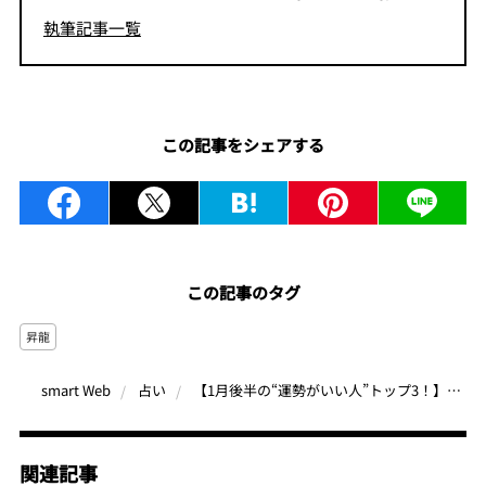
執筆記事一覧
この記事をシェアする
この記事のタグ
昇龍
【1月後半の“運勢がいい人”トップ3！】この誕生月が絶好調！恋・仕事・対人運が急上昇中なのは何月生まれ？｜昇龍先生の誕生月占い
smart Web
占い
関連記事