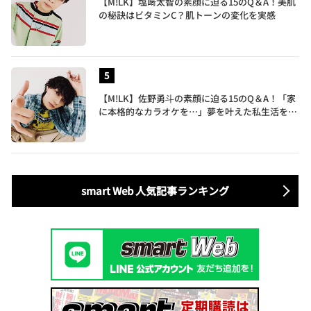
【M!LK】塩﨑太智の素顔に迫る15のQ＆A！美肌
の秘訣はビタミンC？肌トーンの変化を実感
【M!LK】佐野勇斗の素顔に迫る15のQ＆A！「家
に本格的なカラオケを…」夢を叶えた私生活を公
開
smart Web 人気記事ランキング