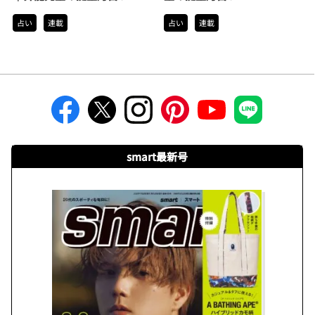
占い
連載
占い
連載
smart最新号