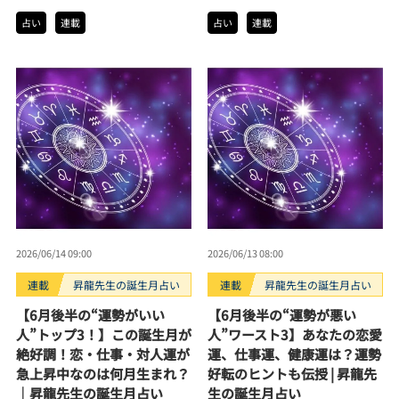
占い
連載
占い
連載
2026/06/14 09:00
2026/06/13 08:00
連載
昇龍先生の誕生月占い
連載
昇龍先生の誕生月占い
【6月後半の“運勢がいい
【6月後半の“運勢が悪い
人”トップ3！】この誕生月が
人”ワースト3】あなたの恋愛
絶好調！恋・仕事・対人運が
運、仕事運、健康運は？運勢
急上昇中なのは何月生まれ？
好転のヒントも伝授 | 昇龍先
｜昇龍先生の誕生月占い
生の誕生月占い