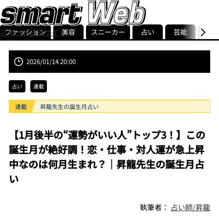
ファッション
美容
スニーカー
占い
芸能
グル
スマート公式サイト
ストリ
smart最新号
記事一覧
ランキング
2026/01/14 20:00
占い
連載
連載
昇龍先生の誕生月占い
【1月後半の“運勢がいい人”トップ3！】この
誕生月が絶好調！恋・仕事・対人運が急上昇
中なのは何月生まれ？｜昇龍先生の誕生月占
い
執筆者：
占い師/昇龍