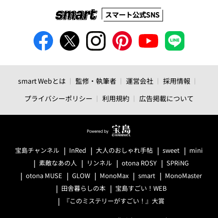
スマート公式SNS
smart Webとは
監修・執筆者
運営会社
採用情報
プライバシーポリシー
利用規約
広告掲載について
宝島チャンネル
InRed
大人のおしゃれ手帖
sweet
mini
素敵なあの人
リンネル
otona ROSY
SPRiNG
otona MUSE
GLOW
MonoMax
smart
MonoMaster
田舎暮らしの本
宝島すごい！WEB
『このミステリーがすごい！』大賞