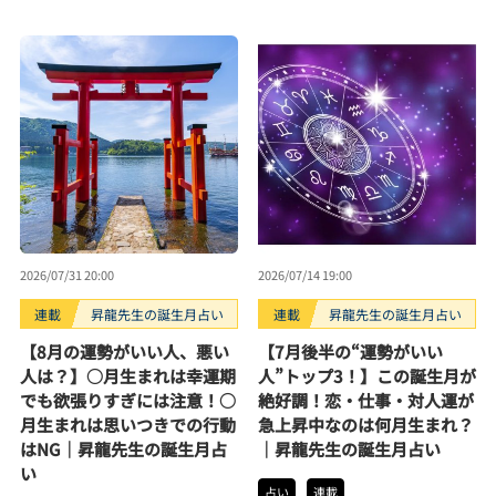
2026/07/31 20:00
2026/07/14 19:00
連載
昇龍先生の誕生月占い
連載
昇龍先生の誕生月占い
【8月の運勢がいい人、悪い
【7月後半の“運勢がいい
人は？】○月生まれは幸運期
人”トップ3！】この誕生月が
でも欲張りすぎには注意！○
絶好調！恋・仕事・対人運が
月生まれは思いつきでの行動
急上昇中なのは何月生まれ？
はNG｜昇龍先生の誕生月占
｜昇龍先生の誕生月占い
い
占い
連載