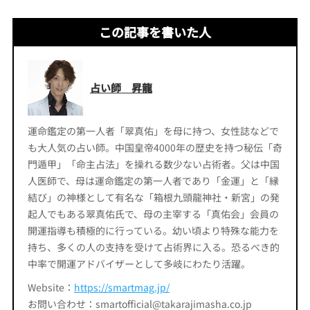
この記事を書いた人
占い師 昇龍
運命鑑定の第一人者「翠真佑」を母に持つ、女性誌などで
も大人気の占い師。中国皇帝4000年の歴史を持つ秘伝「奇
門遁甲」「命主占法」を操れる数少ない占術者。父は中国
人医師で、母は運命鑑定の第一人者であり「金運」と「縁
結び」の神様として有名な「箱根九頭龍神社・新宮」の発
起人でもある翠真佑氏で、母の主宰する「真佑会」会員の
開運指導も積極的に行っている。幼い頃より特殊な能力を
持ち、多くの人の支持を受けて占術界に入る。恐るべき的
中率で開運アドバイザーとして多岐にわたり活躍。
Website：
https://smartmag.jp/
お問い合わせ：smartofficial@takarajimasha.co.jp