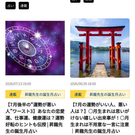
占い
連載
2026/07/13 19:00
2026/06/30 18:00
連載
昇龍先生の誕生月占い
連載
昇龍先生の誕生月占い
【7月後半の“運勢が悪い
【7月の運勢がいい人、悪い
人”ワースト3】あなたの恋愛
人は？】○月生まれは思いが
運、仕事運、健康運は？運勢
けない嬉しい出来事が！○月
好転のヒントも伝授 | 昇龍先
生まれは不用意な一言に注意
生の誕生月占い
｜昇龍先生の誕生月占い