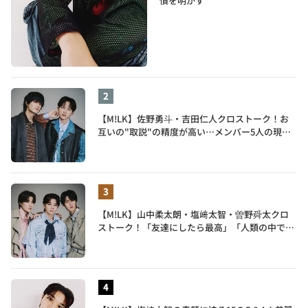
慣を明かす
【M!LK】佐野勇斗・吉田仁人クロストーク！お
互いの"取説"の精度が高い…メンバー5人の現在
地も語る
【M!LK】山中柔太朗・塩﨑太智・曽野舜太クロ
ストーク！「友達にしたら最高」「人類の中で桁
外れに面白い」3人のメンバー愛が尊い