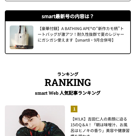
smart最新号の内容は？
【豪華付録】A BATHING APE®の“新作カモ柄”ト
ートバッグが激アツ！耐久性抜群で夏のレジャー
にガシガシ使えます【smart8・9月合併号】
ランキング
RANKING
人気記事ランキング
smart Web
【M!LK】吉田仁人の素顔に迫る
15のQ＆A！「朝は味噌汁、お風
呂はヒノキの香り」美容や健康習