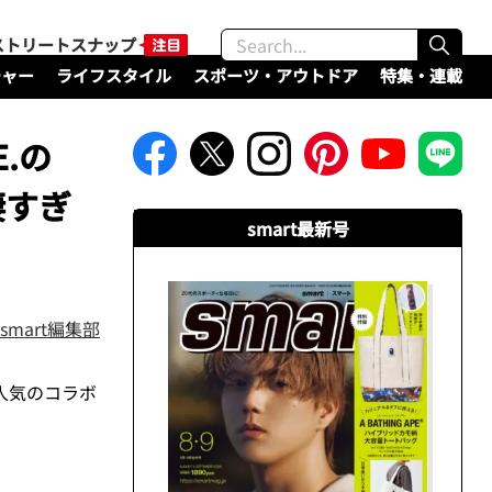
ストリートスナップ
チャー
ライフスタイル
スポーツ・アウトドア
特集・連載
.の
凄すぎ
smart最新号
smart編集部
人気のコラボ