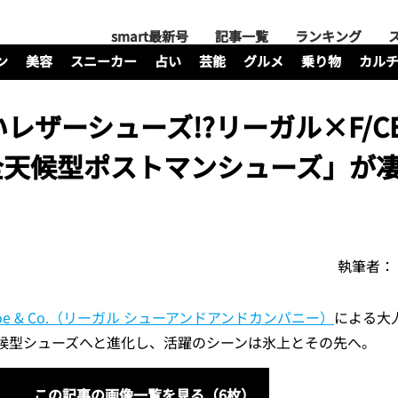
smart最新号
記事一覧
ランキング
ン
美容
スニーカー
占い
芸能
グルメ
乗り物
カル
ザーシューズ!?リーガル×F/CE
載「全天候型ポストマンシューズ」が
執筆者：
Shoe & Co.（リーガル シューアンドアンドカンパニー）
による大
候型シューズへと進化し、活躍のシーンは氷上とその先へ。
この記事の画像一覧を見る（6枚）