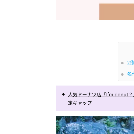
2
名
人気ドーナツ店「I’m don
定キャップ