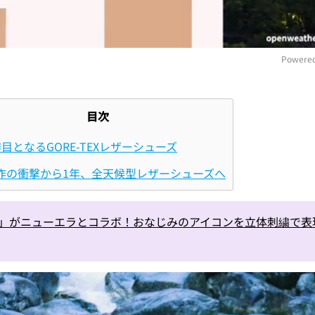
Powered
M
目次
作目となるGORE-TEXレザーシューズ
作の衝撃から1年、全天候型レザーシューズへ
ut？」がニューエラとコラボ！おなじみのアイコンを立体刺繍で