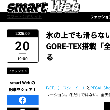
スマート公式サイト
ファッショ
氷の上でも滑らないレ
2025.09
20
GORE-TEX搭
る
19:00
ファッション
smart Web の
F/CE.（エフシーイー）
と
REGAL 
記事をシェア！
レーション。冬だけではない、全天