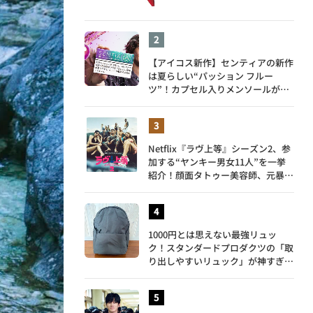
【アイコス新作】センティアの新作
は夏らしい“パッション フルー
ツ”！カプセル入りメンソールが仲
間入り
Netflix『ラヴ上等』シーズン2、参
加する“ヤンキー男女11人”を一挙
紹介！顔面タトゥー美容師、元暴走
族総長、人気キャバ嬢も
1000円とは思えない最強リュッ
ク！スタンダードプロダクツの「取
り出しやすいリュック」が神すぎ
た…徹底レビュー