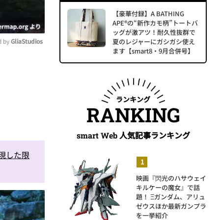
【豪華付録】A BATHING
APE®の“新作カモ柄”トートバ
ッグが激アツ！耐久性抜群で
 by 
GliaStudios
夏のレジャーにガシガシ使え
ます【smart8・9月合併号】
ute
ランキング
RANKING
人気記事ランキング
smart Web
表現した限
映画『閃光のハサウェイ
キルケーの魔女』で話
題！ Ξガンダム、アリュ
ゼウスほか最新ガンプラ
を一挙紹介