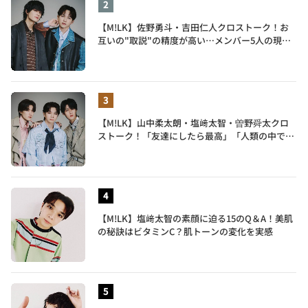
【M!LK】佐野勇斗・吉田仁人クロストーク！お
互いの"取説"の精度が高い…メンバー5人の現在
地も語る
【M!LK】山中柔太朗・塩﨑太智・曽野舜太クロ
ストーク！「友達にしたら最高」「人類の中で桁
外れに面白い」3人のメンバー愛が尊い
【M!LK】塩﨑太智の素顔に迫る15のQ＆A！美肌
の秘訣はビタミンC？肌トーンの変化を実感