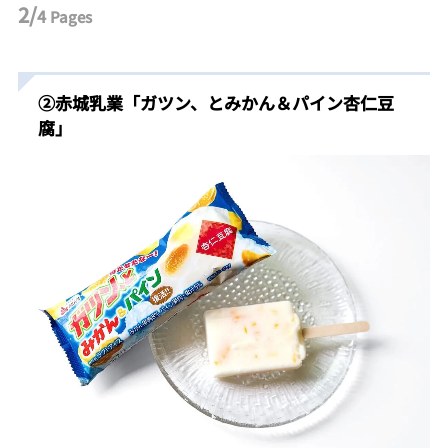
2/
4
Pages
②
赤城乳業「ガツン、とみかん＆パイン杏仁豆
腐
」