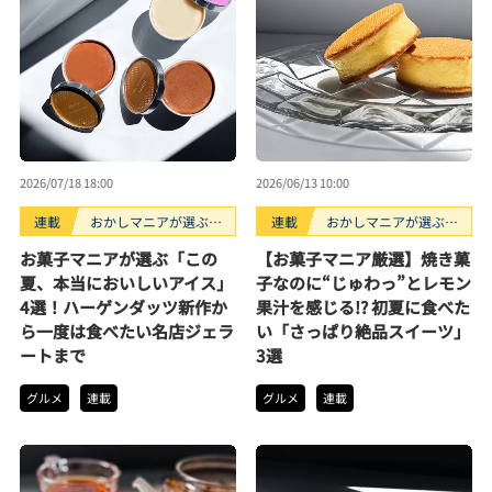
2026/07/18 18:00
2026/06/13 10:00
連載
おかしマニアが選ぶお
連載
おかしマニアが選ぶお
すすめお菓子3選
すすめお菓子3選
お菓子マニアが選ぶ「この
【お菓子マニア厳選】焼き菓
夏、本当においしいアイス」
子なのに“じゅわっ”とレモン
4選！ハーゲンダッツ新作か
果汁を感じる!? 初夏に食べた
ら一度は食べたい名店ジェラ
い「さっぱり絶品スイーツ」
ートまで
3選
グルメ
連載
グルメ
連載