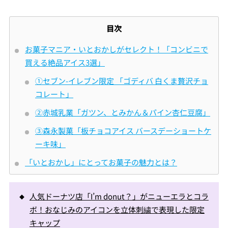
目次
お菓子マニア・いとおかしがセレクト！「コンビニで
買える絶品アイス3選」
①セブン-イレブン限定 「ゴディバ 白くま贅沢チョ
コレート」
②赤城乳業「ガツン、とみかん＆パイン杏仁豆腐」
③森永製菓「板チョコアイス バースデーショートケ
ーキ味」
「いとおかし」にとってお菓子の魅力とは？
人気ドーナツ店「I’m donut？」がニューエラとコラ
ボ！おなじみのアイコンを立体刺繍で表現した限定
キャップ