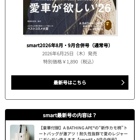
smart2026年8月・9月合併号（通常号）
2026年6月25日（木）発売
特別価格￥1,890（税込）
最新号はこちら
smart最新号の内容は？
【豪華付録】A BATHING APE®の“新作カモ柄”ト
ートバッグが激アツ！耐久性抜群で夏のレジャー
にガシガシ使えます【smart8・9月合併号】