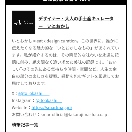
デザイナー・大人の手土産キュレータ
ー いとおかし
いとおかし = eat x design curation。この世界に、誰かに
伝えたくなる魅力的な「いとおかしなもの」があふれてい
ます。私が紹介するのは、その瞬間的な味わいを永遠に記
憶に刻み、絶え間なく追い求めた美味の記録です。"おい
しい"のその先にある気持ちや時間・空間など、人生の余
白の部分の楽しさを提案。感動を包むギフトを厳選してお
届けしております。
X：
@ito_okashi___
Instagram：
@itookashi__
Website：
https://smartmag.jp/
お問い合わせ：smartofficial@takarajimasha.co.jp
執筆記事一覧