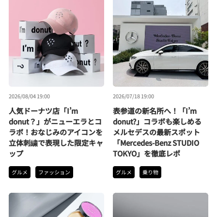
2026/08/04 19:00
2026/07/18 19:00
人気ドーナツ店「I’m
表参道の新名所へ！「I’m
donut？」がニューエラとコ
donut?」コラボも楽しめる
ラボ！おなじみのアイコンを
メルセデスの最新スポット
立体刺繍で表現した限定キャ
「Mercedes-Benz STUDIO
ップ
TOKYO」を徹底レポ
グルメ
ファッション
グルメ
乗り物