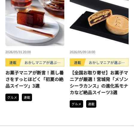
2026/05/31 20:00
2026/05/09 18:00
連載
おかしマニアが選ぶお
連載
おかしマニアが選ぶお
すすめお菓子3選
すすめお菓子3選
お菓子マニアが断言！蒸し暑
【全国お取り寄せ】お菓子マ
さをすっとほどく「初夏の絶
ニアが厳選！宮城発「メゾン
品スイーツ」3選
シーラカンス」の進化系モナ
カなど絶品スイーツ3選
グルメ
連載
グルメ
連載