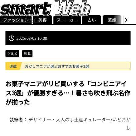
ファッション
美容
スニーカー
占い
芸能
グル
スマート公式サイト
ストリ
smart最新号
記事一覧
ランキング
2025/08/03 10:00
グルメ
連載
連載
おかしマニアが選ぶおすすめお菓子3選
お菓子マニアがリピ買いする「コンビニアイ
ス3選」が優勝すぎる…！暑さも吹き飛ぶ名作
が揃った
執筆者：
デザイナー・大人の手土産キュレーター/いとおか
し