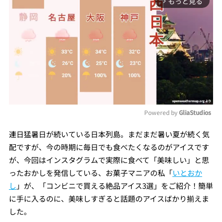
もっと見る
arrow_forward_ios
Powered by 
GliaStudios
Mute
連日猛暑日が続いている日本列島。まだまだ暑い夏が続く気
配ですが、今の時期に毎日でも食べたくなるのがアイスです
が、今回はインスタグラムで実際に食べて「美味しい」と思
ったおかしを発信している、お菓子マニアの私「
いとおか
し
」が、「コンビニで買える絶品アイス3選」をご紹介！簡単
に手に入るのに、美味しすぎると話題のアイスばかり揃えま
した。