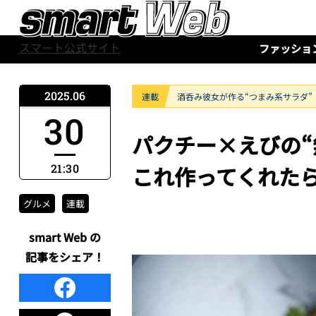
スマート公式サイト
ファッショ
2025.06
連載
酒呑み彼女が作る“つまみ系サラダ”
30
パクチー×えびの“
21:30
これ作ってくれた
グルメ
連載
smart Web の
記事をシェア！