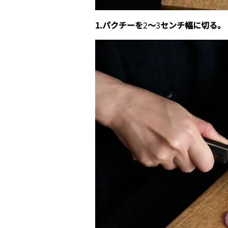
1.パクチーを
2
〜
3
センチ幅に切る。