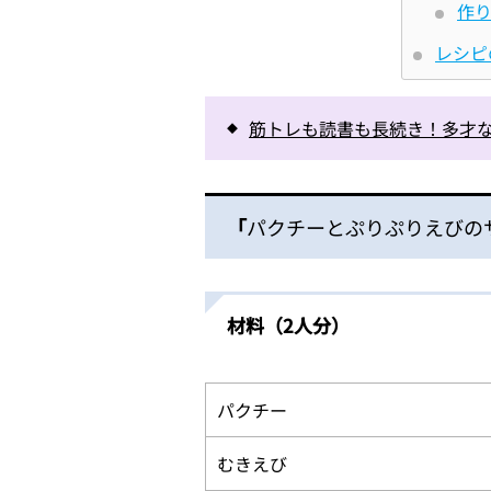
作
レシピ
筋トレも読書も長続き！多才な
「
パクチーとぷりぷりえびの
材料（2人分）
パクチー
むきえび