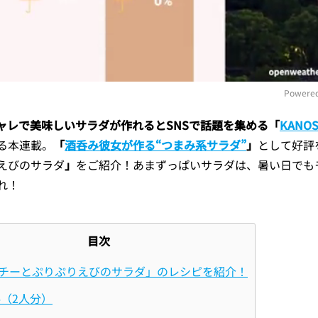
Powered
ャレで美味しいサラダが作れるとSNSで話題を集める「
KANO
M
る本連載。
「
酒呑み彼女が作る“つまみ系サラダ”
」
として好評
えびのサラダ
」
をご紹介！あまずっぱいサラダは、暑い日でも
れ！
目次
チーとぷりぷりえびのサラダ」のレシピを紹介！
（2人分）