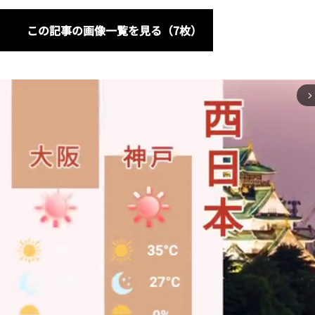
この記事の画像一覧を見る（7枚）
arrow_forward_ios