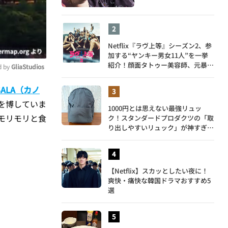
Netflix『ラヴ上等』シーズン2、参
加する“ヤンキー男女11人”を一挙
紹介！顔面タトゥー美容師、元暴走
 by 
GliaStudios
族総長、人気キャバ嬢も
SALA（カノ
ute
を博していま
1000円とは思えない最強リュッ
モリモリと食
ク！スタンダードプロダクツの「取
り出しやすいリュック」が神すぎ
た…徹底レビュー
【Netflix】スカッとしたい夜に！
爽快・痛快な韓国ドラマおすすめ5
選