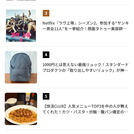
Netflix『ラヴ上等』シーズン2、参加する“ヤンキ
ー男女11人”を一挙紹介！顔面タトゥー美容師、
元暴走族総長、人気キャバ嬢も
1000円とは思えない最強リュック！スタンダード
プロダクツの「取り出しやすいリュック」が神す
ぎた…徹底レビュー
【快活CLUB】人気メニューTOP3を中の人が教え
てくれた！カツ・パスタ・炒飯…腹パン確定のガ
ッツリ飯を食べ尽くす