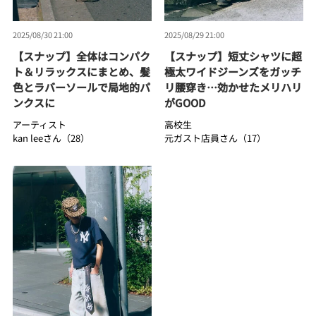
2025/08/30 21:00
2025/08/29 21:00
【スナップ】全体はコンパク
【スナップ】短丈シャツに超
ト＆リラックスにまとめ、髪
極太ワイドジーンズをガッチ
色とラバーソールで局地的パ
リ腰穿き…効かせたメリハリ
ンクスに
がGOOD
アーティスト
高校生
kan leeさん（28）
元ガスト店員さん（17）