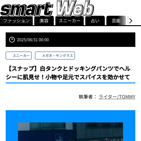
ファッション
美容
スニーカー
占い
芸能
グル
スマート公式サイト
ストリ
smart最新号
記事一覧
ランキング
2025/08/31 00:00
スニーカー
メガネ・サングラス
【スナップ】白タンクとドッキングパンツでヘル
シーに肌見せ！小物や足元でスパイスを効かせて
執筆者：
ライター/TOMMY